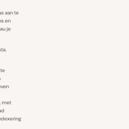
us aan te
ns en
au je
ta,
 te
n
even
, met
ad
indexering