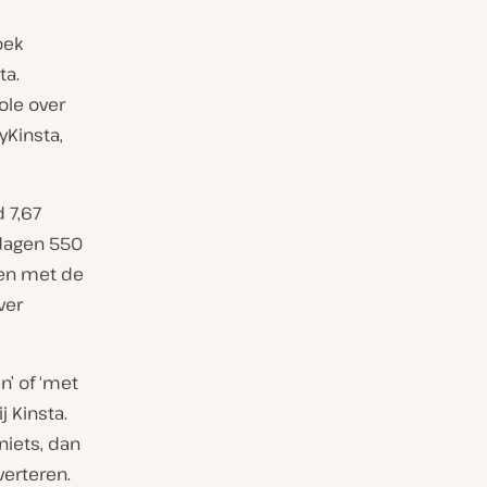
oek
ta.
ole over
yKinsta,
d 7,67
 dagen 550
ken met de
ver
’ of ‘met
j Kinsta.
niets, dan
verteren.