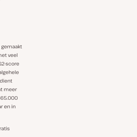
, gemaakt
et veel
G2-score
algehele
dient
nt meer
m 65.000
r en in
ratis