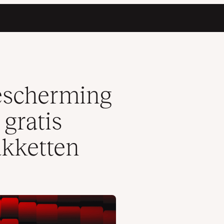
egrepen bij alle pakketten
bescherming
 gratis
akketten