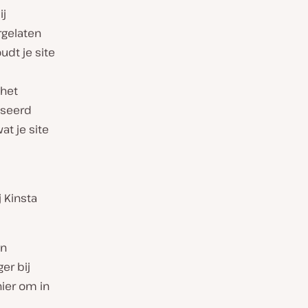
ij
rgelaten
dt je site
 het
iseerd
at je site
 Kinsta
un
er bij
ier om in
.