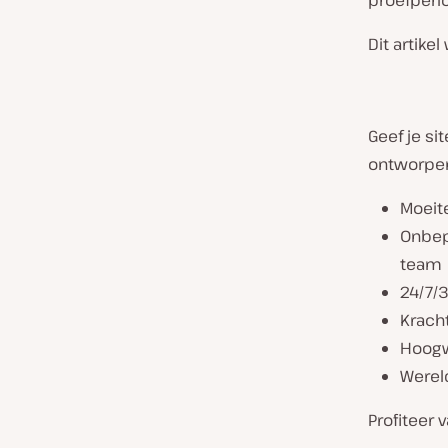
proefperi
Dit artike
Geef je s
ontworpen 
Moeit
Onbep
team
24/7/
Krach
Hoogwa
Werel
Profiteer 