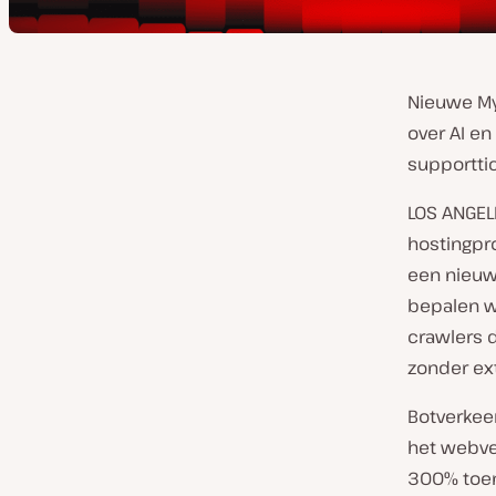
Nieuwe MyK
over AI e
supportti
LOS ANGEL
hostingpr
een nieuw
bepalen wi
crawlers d
zonder ext
Botverkeer
het webver
300% toen