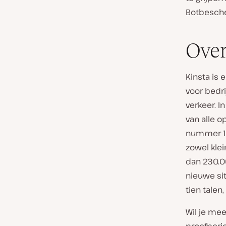
Botbescher
Over
Kinsta is
voor bedr
verkeer. I
van alle 
nummer 1 
zowel kle
dan 230.00
nieuwe sit
tien tale
Wil je mee