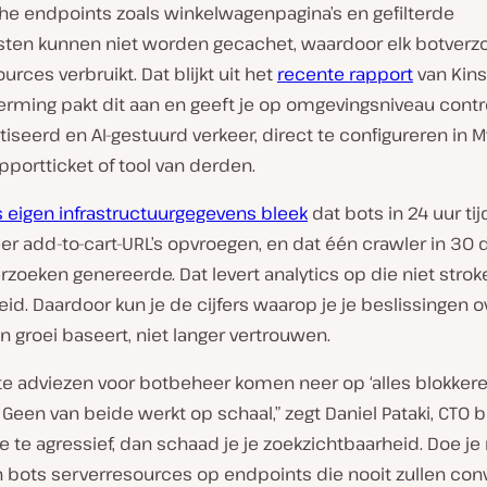
e endpoints zoals winkelwagenpagina’s en gefilterde
jsten kunnen niet worden gecachet, waardoor elk botverz
urces verbruikt. Dat blijkt uit het
recente rapport
van Kins
rming pakt dit aan en geeft je op omgevingsniveau contr
seerd en AI-gestuurd verkeer, direct te configureren in M
portticket of tool van derden.
’s eigen infrastructuurgegevens bleek
dat bots in 24 uur tij
er add-to-cart-URL’s opvroegen, en dat één crawler in 30
rzoeken genereerde. Dat levert analytics op die niet stro
eid. Daardoor kun je de cijfers waarop je je beslissingen o
n groei baseert, niet langer vertrouwen.
e adviezen voor botbeheer komen neer op ‘alles blokkeren
’. Geen van beide werkt op schaal,” zegt Daniel Pataki, CTO bi
je te agressief, dan schaad je je zoekzichtbaarheid. Doe je 
n bots serverresources op endpoints die nooit zullen con