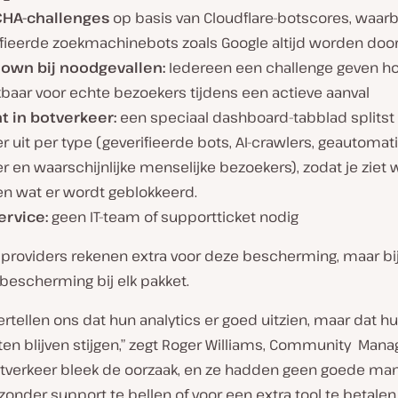
HA-challenges
op basis van Cloudflare-botscores, waarb
ifieerde zoekmachinebots zoals Google altijd worden doo
own bij noodgevallen:
Iedereen een challenge geven hou
baar voor echte bezoekers tijdens een actieve aanval
ht in botverkeer:
een speciaal dashboard-tabblad splitst
r uit per type (geverifieerde bots, AI-crawlers, geautomat
r en waarschijnlijke menselijke bezoekers), zodat je ziet w
en wat er wordt geblokkeerd.
ervice:
geen IT-team of supportticket nodig
roviders rekenen extra voor deze bescherming, maar bij
otbescherming bij elk pakket.
ertellen ons dat hun analytics er goed uitzien, maar dat h
en blijven stijgen,” zegt Roger Williams, Community Manag
Botverkeer bleek de oorzaak, en ze hadden geen goede man
 zonder support te bellen of voor een extra tool te betalen