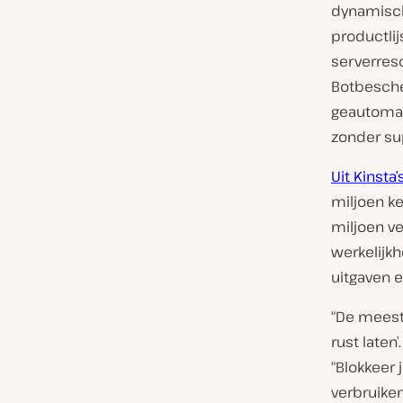
dynamisch
productli
serverreso
Botbesche
geautomati
zonder sup
Uit Kinsta
miljoen ke
miljoen ve
werkelijkh
uitgaven e
“De meest
rust laten
“Blokkeer 
verbruike