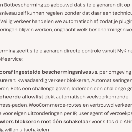
 Botbescherming zo gebouwd dat site-eigenaren dit op
niveau zelf kunnen regelen, zonder dat daar een technic
Veilig verkeer handelen we automatisch af, zodat je plugi
eringen blijven werken, ongeacht welk beschermingsnive
ming geeft site-eigenaren directe controle vanuit MyKins
lf-service:
vooraf ingestelde beschermingsniveaus
, per omgeving
gureren: Kwaadaardig verkeer blokkeren, Automatiseringe
eren, Bots een challenge geven, Iedereen een challenge g
eheerde allowlist
dekt automatisch veelvoorkomende
ress-paden, WooCommerce-routes en vertrouwd verkeer
 voor eigen uitzonderingen per IP, user agent of verzoekp
awlers blokkeren met één schakelaar
voor sites die AI-
ig willen uitschakelen