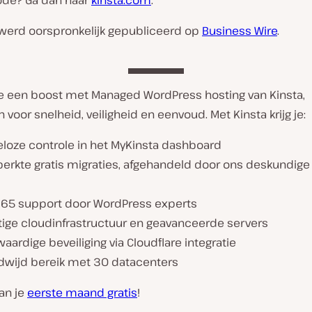
ode? Ga dan naar
kinsta.com
.
l werd oorspronkelijk gepubliceerd op
Business Wire
.
ite een boost met Managed WordPress hosting van Kinsta,
voor snelheid, veiligheid en eenvoud. Met Kinsta krijg je:
eloze controle in het MyKinsta dashboard
erkte gratis migraties, afgehandeld door ons deskundige
365 support door WordPress experts
tige cloudinfrastructuur en geavanceerde servers
ardige beveiliging via Cloudflare integratie
dwijd bereik met 30 datacenters
van je
eerste maand gratis
!