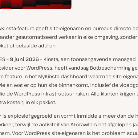
insta-feature geeft site-eigenaren en bureaus directe co
n ander geautomatiseerd verkeer in elke omgeving, zonder
cket of betaalde add-on
ES –
9 juni
2026
– Kinsta, een toonaangevende managed
ovider voor WordPress, heeft vandaag Botbescherming ge
e feature in het MyKinsta dashboard waarmee site-eigena
e en wat er op hun site binnenkomt, inclusief de vloedgol
ie de WordPress-infrastructuur raken. Alle klanten krijgen 
ra kosten, in elk pakket.
 is explosief gegroeid en vormt inmiddels meer dan de he
keer, terwijl de activiteit van AI-crawlers het afgelopen j
am. Voor WordPress site-eigenaren is het probleem acuu