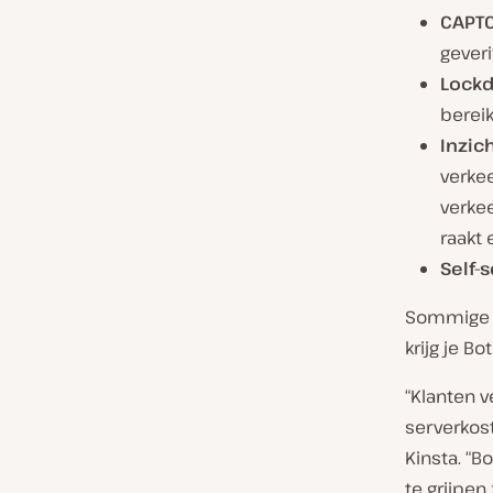
CAPTC
gever
Lockd
bereik
Inzic
verkee
verkee
raakt 
Self-s
Sommige p
krijg je B
“Klanten v
serverkost
Kinsta. “
te grijpen