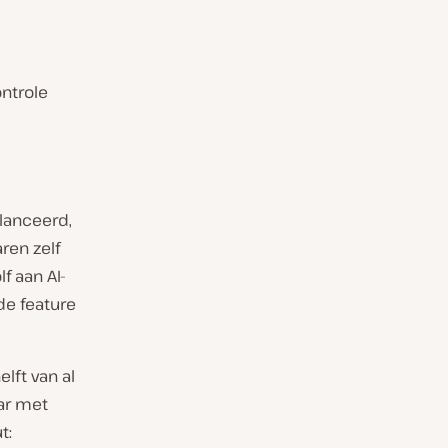
ntrole
lanceerd,
ren zelf
f aan AI-
de feature
lft van al
aar met
t: