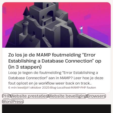
u
t
m
t
v
y
a
p
n
e
u
p
d
a
t
e
Zo los je de MAMP foutmelding “Error
Establishing a Database Connection” op
(in 3 stappen)
Loop je tegen de foutmelding "Error Establishing a
Database Connection" aan in MAMP? Leer hoe je deze
fout oplost en je workflow weer back on track…
6 min leestijd
1 oktober 2025
Blog
Localhost
MAMP
PHP fouten
Leestijd
D
P
O
O
O
a
o
n
n
n
PHP
Website prestaties
Website beveiliging
Browsers
t
s
d
d
d
WordPress
u
t
e
e
e
m
t
r
r
r
v
y
w
w
w
a
p
e
e
e