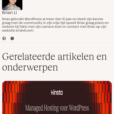
Brian Li
Brian gebruikt WordPress al meer dan 10 jaar en deelt zijn kennis
graag met de community. In zijn vrije tijd speelt Brian graag piano en
verkent hij Tokio met zijn camera. Kom in contact met Brian op zijn
website brianli.com.
W
T
e
w
b
i
s
t
Gerelateerde artikelen en
i
t
t
e
onderwerpen
e
r