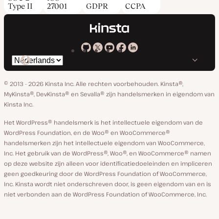
Type II
27001
GDPR
CCPA
Kinsta
Kinsta
Kinsta
Kinsta
Kinsta
Selecteer
op
op
op
op
op
taal
GitHub
X
YouTube
Facebook
Linkedin
© 2013 - 2026 Kinsta Inc. Alle rechten voorbehouden.
Kinsta®,
MyKinsta®, DevKinsta® en Sevalla® zijn handelsmerken in eigendom van
Kinsta Inc.
Het WordPress® handelsmerk is het intellectuele eigendom van de
WordPress Foundation, en de Woo® en WooCommerce®
handelsmerken zijn het intellectuele eigendom van WooCommerce,
Inc. Het gebruik van de WordPress®, Woo®, en WooCommerce® namen
op deze website zijn alleen voor identificatiedoeleinden en impliceren
geen goedkeuring door de WordPress Foundation of WooCommerce,
Inc. Kinsta wordt niet onderschreven door, is geen eigendom van en is
niet verbonden aan de WordPress Foundation of WooCommerce, Inc.