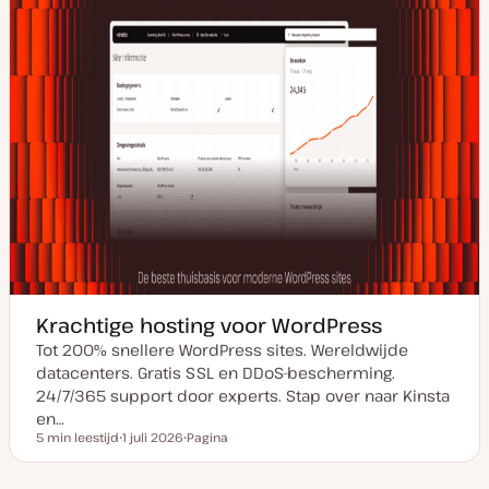
Krachtige hosting voor WordPress
Tot 200% snellere WordPress sites. Wereldwijde
datacenters. Gratis SSL en DDoS-bescherming.
24/7/365 support door experts. Stap over naar Kinsta
en…
5 min leestijd
1 juli 2026
Pagina
Leestijd
D
P
a
o
t
s