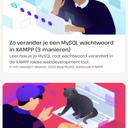
p
d
a
t
e
Zo verander je een MySQL wachtwoord
in XAMPP (3 manieren)
Leer hoe je je MySQL root wachtwoord verandert in
de XAMPP lokale webdevelopment tool.
6 min leestijd
1 oktober 2025
Blog
MySQL database
XAMPP
Leestijd
D
P
O
O
a
o
n
n
t
s
d
d
u
t
e
e
m
t
r
r
v
y
w
w
a
p
e
e
n
e
r
r
u
p
p
p
d
a
t
e