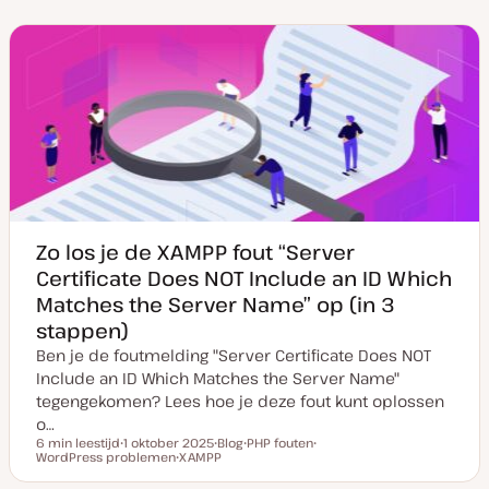
t
s
d
u
t
e
m
t
r
v
y
w
a
p
e
n
e
r
u
p
p
d
a
t
e
Zo los je de XAMPP fout “Server
Certificate Does NOT Include an ID Which
Matches the Server Name” op (in 3
stappen)
Ben je de foutmelding "Server Certificate Does NOT
Include an ID Which Matches the Server Name"
tegengekomen? Lees hoe je deze fout kunt oplossen
o…
6 min leestijd
1 oktober 2025
Blog
PHP fouten
Leestijd
WordPress problemen
D
XAMPP
P
O
O
a
O
o
n
n
t
n
s
d
d