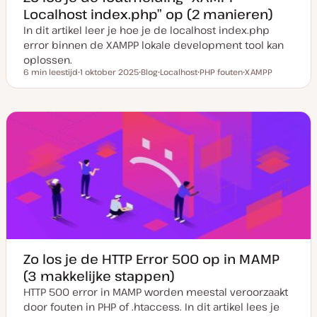
Localhost index.php” op (2 manieren)
In dit artikel leer je hoe je de localhost index.php
error binnen de XAMPP lokale development tool kan
oplossen.
6 min leestijd
1 oktober 2025
Blog
Localhost
PHP fouten
XAMPP
Leestijd
D
P
O
O
O
a
o
n
n
n
t
s
d
d
d
u
t
e
e
e
m
t
r
r
r
v
y
w
w
w
a
p
e
e
e
n
e
r
r
r
u
p
p
p
p
d
a
t
e
Zo los je de HTTP Error 500 op in MAMP
(3 makkelijke stappen)
HTTP 500 error in MAMP worden meestal veroorzaakt
door fouten in PHP of .htaccess. In dit artikel lees je