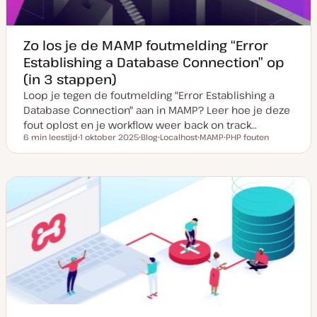
Zo los je de MAMP foutmelding “Error
Establishing a Database Connection” op
(in 3 stappen)
Loop je tegen de foutmelding "Error Establishing a
Database Connection" aan in MAMP? Leer hoe je deze
fout oplost en je workflow weer back on track…
6 min leestijd
1 oktober 2025
Blog
Localhost
MAMP
PHP fouten
Leestijd
D
P
O
O
O
a
o
n
n
n
t
s
d
d
d
u
t
e
e
e
m
t
r
r
r
v
y
w
w
w
a
p
e
e
e
n
e
r
r
r
u
p
p
p
p
d
a
t
e