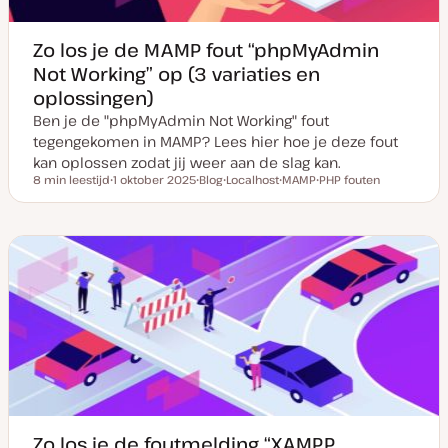
Zo los je de MAMP fout “phpMyAdmin
Not Working” op (3 variaties en
oplossingen)
Ben je de "phpMyAdmin Not Working" fout
tegengekomen in MAMP? Lees hier hoe je deze fout
kan oplossen zodat jij weer aan de slag kan.
8 min leestijd
1 oktober 2025
Blog
Localhost
MAMP
PHP fouten
Leestijd
D
P
O
O
O
a
o
n
n
n
t
s
d
d
d
u
t
e
e
e
m
t
r
r
r
v
y
w
w
w
a
p
e
e
e
n
e
r
r
r
u
p
p
p
p
d
a
t
e
Zo los je de foutmelding “XAMPP