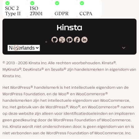
SOC 2
ISO
Type II
27001
GDPR
CCPA
Kinsta
Kinsta
Kinsta
Kinsta
Kinsta
Selecteer
op
op
op
op
op
taal
GitHub
X
YouTube
Facebook
Linkedin
© 2013 - 2026 Kinsta Inc. Alle rechten voorbehouden.
Kinsta®,
MyKinsta®, DevKinsta® en Sevalla® zijn handelsmerken in eigendom van
Kinsta Inc.
Het WordPress® handelsmerk is het intellectuele eigendom van de
WordPress Foundation, en de Woo® en WooCommerce®
handelsmerken zijn het intellectuele eigendom van WooCommerce,
Inc. Het gebruik van de WordPress®, Woo®, en WooCommerce® namen
op deze website zijn alleen voor identificatiedoeleinden en impliceren
geen goedkeuring door de WordPress Foundation of WooCommerce,
Inc. Kinsta wordt niet onderschreven door, is geen eigendom van en is
niet verbonden aan de WordPress Foundation of WooCommerce, Inc.