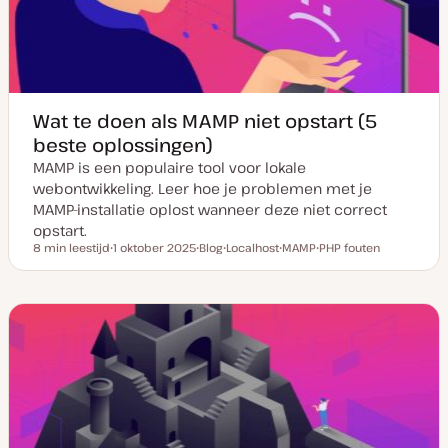
t
e
Wat te doen als MAMP niet opstart (5
beste oplossingen)
MAMP is een populaire tool voor lokale
webontwikkeling. Leer hoe je problemen met je
MAMP-installatie oplost wanneer deze niet correct
opstart.
8 min leestijd
1 oktober 2025
Blog
Localhost
MAMP
PHP fouten
Leestijd
D
P
O
O
O
a
o
n
n
n
t
s
d
d
d
u
t
e
e
e
m
t
r
r
r
v
y
w
w
w
a
p
e
e
e
n
e
r
r
r
u
p
p
p
p
d
a
t
e