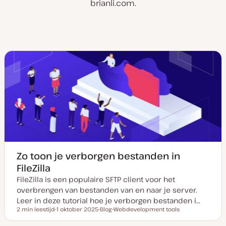
brianli.com.
Zo toon je verborgen bestanden in
FileZilla
FileZilla is een populaire SFTP client voor het
overbrengen van bestanden van en naar je server.
Leer in deze tutorial hoe je verborgen bestanden i…
2 min leestijd
1 oktober 2025
Blog
Webdevelopment tools
Leestijd
D
P
O
a
o
n