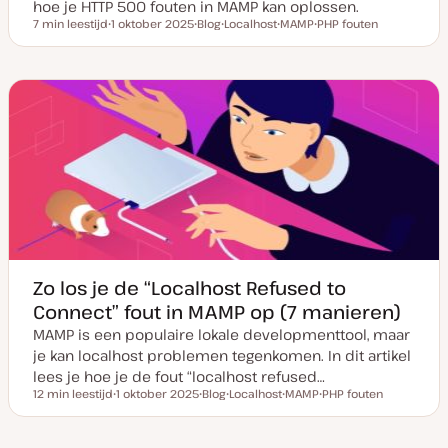
hoe je HTTP 500 fouten in MAMP kan oplossen.
7 min leestijd
1 oktober 2025
Blog
Localhost
MAMP
PHP fouten
Leestijd
D
P
O
O
O
a
o
n
n
n
t
s
d
d
d
u
t
e
e
e
m
t
r
r
r
v
y
w
w
w
a
p
e
e
e
n
e
r
r
r
u
p
p
p
p
d
a
t
e
Zo los je de “Localhost Refused to
Connect” fout in MAMP op (7 manieren)
MAMP is een populaire lokale developmenttool, maar
je kan localhost problemen tegenkomen. In dit artikel
lees je hoe je de fout “localhost refused…
12 min leestijd
1 oktober 2025
Blog
Localhost
MAMP
PHP fouten
Leestijd
D
P
O
O
O
a
o
n
n
n
t
s
d
d
d
u
t
e
e
e