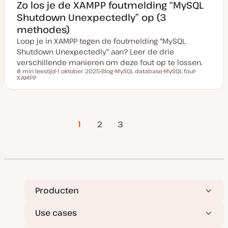
Zo los je de XAMPP foutmelding “MySQL
Shutdown Unexpectedly” op (3
methodes)
Loop je in XAMPP tegen de foutmelding "MySQL
Shutdown Unexpectedly" aan? Leer de drie
verschillende manieren om deze fout op te lossen.
8 min leestijd
1 oktober 2025
Blog
MySQL database
MySQL fout
Leestijd
XAMPP
D
P
O
O
O
a
o
n
n
n
t
s
d
d
d
u
t
e
e
e
m
t
r
r
r
v
y
w
w
w
Volgende
Berichten
a
p
e
e
e
1
2
3
n
e
r
r
r
pagina
u
p
p
p
p
paginering
d
a
t
e
Producten
Use cases