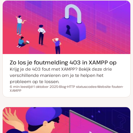
m
t
r
r
r
v
y
w
w
w
a
p
e
e
e
n
e
r
r
r
u
p
p
p
p
d
a
t
e
Zo los je foutmelding 403 in XAMPP op
Krijg je de 403 fout met XAMPP? Bekijk deze drie
verschillende manieren om je te helpen het
probleem op te lossen.
6 min leestijd
1 oktober 2025
Blog
HTTP statuscodes
Website fouten
Leestijd
XAMPP
D
P
O
O
O
a
o
n
n
n
t
s
d
d
d
u
t
e
e
e
m
t
r
r
r
v
y
w
w
w
a
p
e
e
e
n
e
r
r
r
u
p
p
p
p
d
a