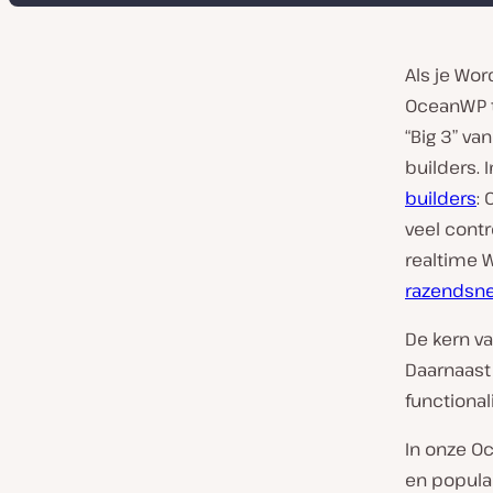
Als je Wor
OceanWP t
“Big 3” va
builders.
builders
:
veel contr
realtime W
razendsne
De kern v
Daarnaast
functional
In onze O
en popula