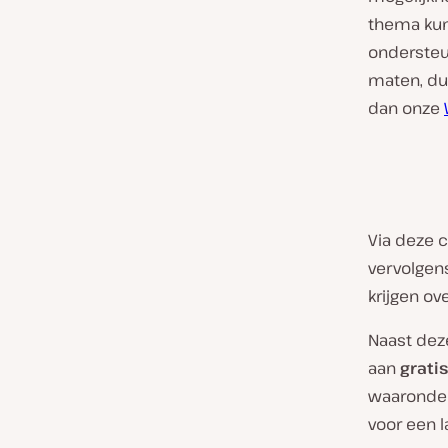
thema kun
ondersteu
maten, dus
dan onze
Via deze 
vervolgen
krijgen o
Naast dez
aan
grati
waaronder
voor een 