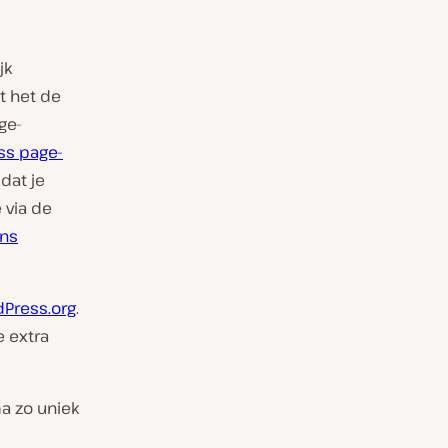
jk
 het de
ge-
ss page-
dat je
 via de
ens
Press.org
.
e extra
a zo uniek