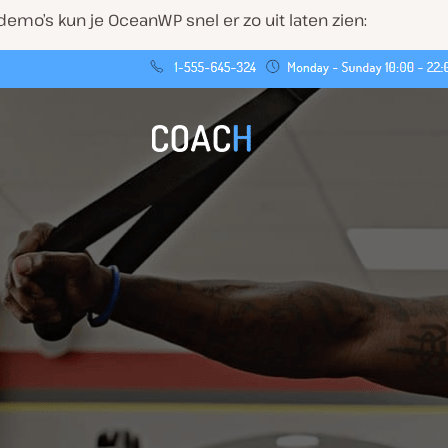
emo’s kun je OceanWP snel er zo uit laten zien: