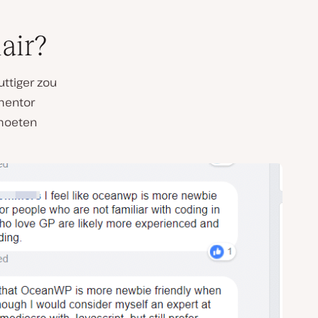
air?
uttiger zou
mentor
 moeten