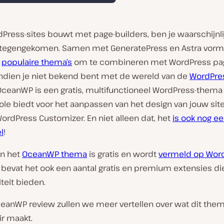
dPress-sites bouwt met page-builders, ben je waarschijnli
egengekomen. Samen met GeneratePress en Astra vormt
n
populaire thema’s
om te combineren met WordPress pa
 Indien je niet bekend bent met de wereld van de
WordPre
 OceanWP is een gratis, multifunctioneel WordPress-thema 
ole biedt voor het aanpassen van het design van jouw site
ordPress Customizer. En niet alleen dat, het
is ook nog e
l
!
an het
OceanWP thema
is gratis en wordt
vermeld op Word
 bevat het ook een aantal gratis en premium extensies di
iteit bieden.
ceanWP review zullen we meer vertellen over wat dit them
ir maakt.