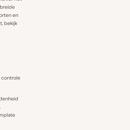
ebreide
orten en
, bekijk
 controle
idenheid
,
emplate