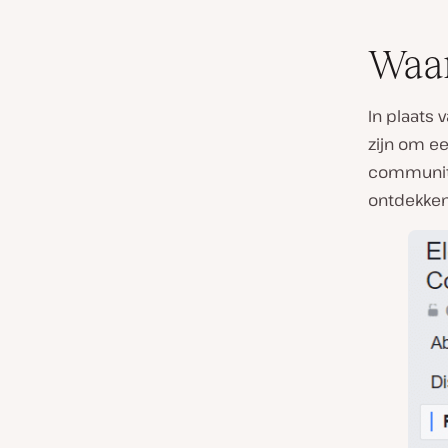
Waar
In plaats 
zijn om e
community
ontdekken