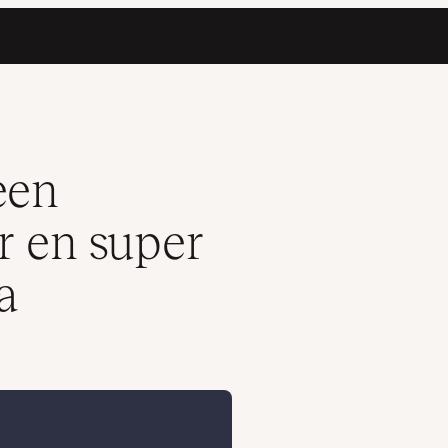
rdPress thema
een
r en super
a