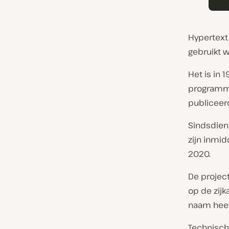
Hypertext
gebruikt 
Het is in
programm
publiceerd
Sindsdien 
zijn inmid
2020.
De project
op de zijk
naam heef
Technisch