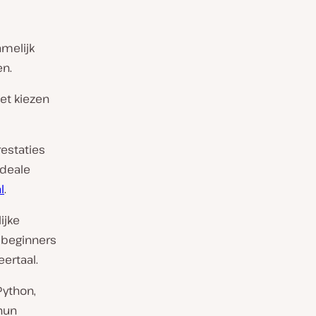
amelijk
en.
et kiezen
estaties
ideale
l
.
ijke
beginners
ertaal.
Python,
 hun