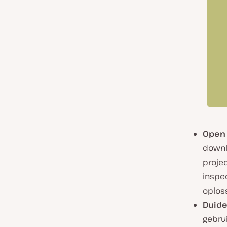
Open 
downl
proje
inspe
oplos
Duide
gebrui