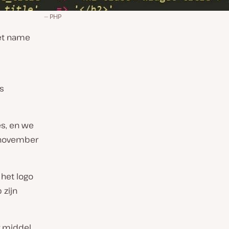
PHP
met name
s
es, en we
n november
 het logo
 zijn
r middel