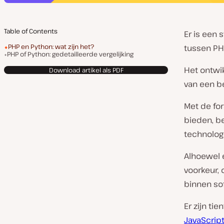
Table of Contents
Er is een 
PHP en Python: wat zijn het?
tussen PHP
PHP of Python: gedetailleerde vergelijking
Het ontwi
Download artikel als PDF
van een b
Met de fo
bieden, be
technolog
Alhoewel 
voorkeur
binnen so
Er zijn ti
JavaScrip