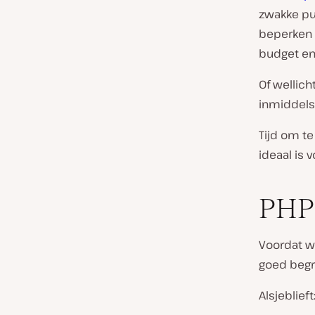
zwakke pu
beperken o
budget en 
Of wellich
inmiddels 
Tijd om t
ideaal is 
PHP 
Voordat w
goed begri
Alsjeblieft