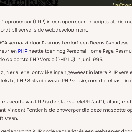
 Preprocessor (PHP) is een open source scripttaal, die 
wordt bij server-side webdevelopment.
 1994 gemaakt door Rasmus Lerdorf, een Deens-Canadese
eur, en
PHP
heette toen nog Personal Home Page. Rasmu
e de eerste PHP Versie (PHP 1.0) in juni 1995.
zijn er allerlei ontwikkelingen geweest in latere PHP versi
dels bij PHP 8 als nieuwste PHP versie, met de release i
 mascotte van PHP is de blauwe “elePHPant” (olifant) met
ant. Vincent Pontier is de ontwerper die deze mascotte op
t staan.
 gezien wordt PHP code verwerkt via een webserver doo