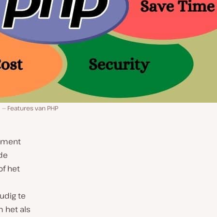
Features van PHP
opment
de
of het
udig te
m het als