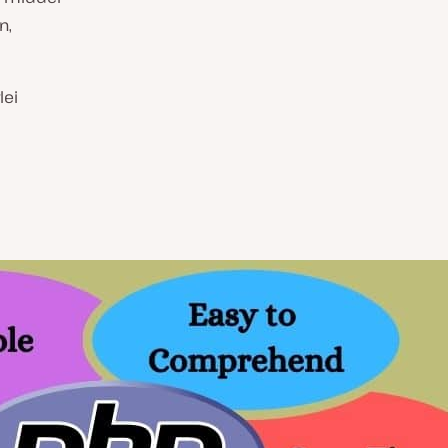
n,
lei