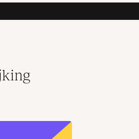
len
jking