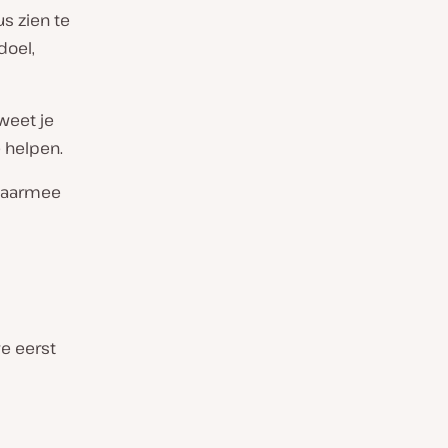
s zien te
doel,
weet je
e helpen.
 daarmee
e eerst