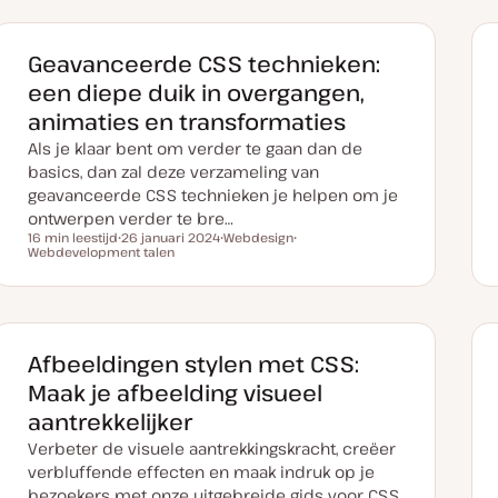
Geavanceerde CSS technieken:
een diepe duik in overgangen,
animaties en transformaties
Als je klaar bent om verder te gaan dan de
basics, dan zal deze verzameling van
geavanceerde CSS technieken je helpen om je
ontwerpen verder te bre…
16 min leestijd
26 januari 2024
Webdesign
Leestijd
Webdevelopment talen
D
O
O
a
n
n
t
d
d
u
e
e
m
r
r
v
w
w
a
e
e
n
r
r
Afbeeldingen stylen met CSS:
u
p
p
p
Maak je afbeelding visueel
d
a
aantrekkelijker
t
e
Verbeter de visuele aantrekkingskracht, creëer
verbluffende effecten en maak indruk op je
bezoekers met onze uitgebreide gids voor CSS