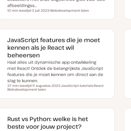
afbeeldingss…
10 min leestijd
3 juli 2023
Webdevelopment talen
Leestijd
D
O
a
n
t
d
u
e
m
r
v
w
a
e
JavaScript features die je moet
n
r
u
p
kennen als je React wil
p
d
beheersen
a
t
Haal alles uit dynamische app-ontwikkeling
e
met React! Ontdek de belangrijkste JavaScript
features die je moet kennen om direct aan de
slag te kunnen.
37 min leestijd
11 augustus 2023
JavaScript tutorials
React
Leestijd
Webdevelopment talen
D
O
O
O
a
n
n
n
t
d
d
d
u
e
e
e
m
r
r
r
v
w
w
w
a
e
e
e
n
r
r
r
Rust vs Python: welke is het
u
p
p
p
p
beste voor jouw project?
d