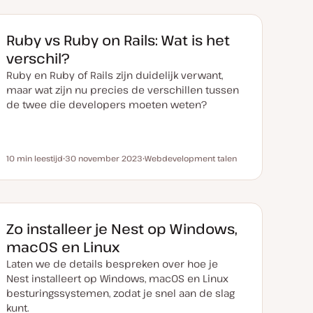
Ruby vs Ruby on Rails: Wat is het
verschil?
Ruby en Ruby of Rails zijn duidelijk verwant,
maar wat zijn nu precies de verschillen tussen
de twee die developers moeten weten?
10 min leestijd
30 november 2023
Webdevelopment talen
Leestijd
D
O
a
n
t
d
u
e
m
r
v
w
a
e
Zo installeer je Nest op Windows,
n
r
u
p
macOS en Linux
p
d
Laten we de details bespreken over hoe je
a
t
Nest installeert op Windows, macOS en Linux
e
besturingssystemen, zodat je snel aan de slag
kunt.