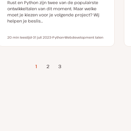
a
Rust en Python zijn twee van de populairste
t
e
ontwikkeltalen van dit moment. Maar welke
moet je kiezen voor je volgende project? Wij
helpen je beslis…
20 min leestijd
31 juli 2023
Python
Webdevelopment talen
Leestijd
D
O
O
a
n
n
t
d
d
u
e
e
m
r
r
v
w
w
Volgende
a
e
e
1
2
3
n
r
r
pagina
u
p
p
p
d
a
t
e