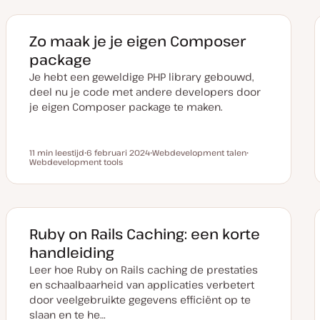
Zo maak je je eigen Composer
package
Je hebt een geweldige PHP library gebouwd,
deel nu je code met andere developers door
je eigen Composer package te maken.
11 min leestijd
6 februari 2024
Webdevelopment talen
Leestijd
Webdevelopment tools
D
O
O
a
n
n
t
d
d
u
e
e
m
r
r
v
w
w
a
e
e
n
r
r
Ruby on Rails Caching: een korte
u
p
p
p
handleiding
d
a
Leer hoe Ruby on Rails caching de prestaties
t
e
en schaalbaarheid van applicaties verbetert
door veelgebruikte gegevens efficiënt op te
slaan en te he…