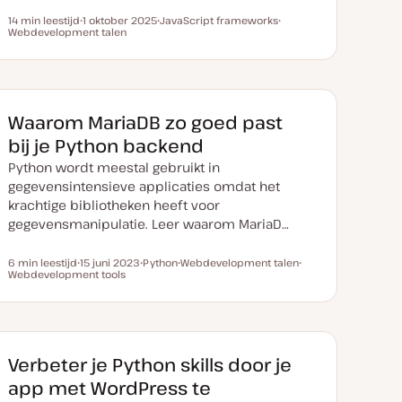
14 min leestijd
1 oktober 2025
JavaScript frameworks
Leestijd
Webdevelopment talen
D
O
O
a
n
n
t
d
d
u
e
e
m
r
r
v
w
w
a
e
e
n
r
r
Waarom MariaDB zo goed past
u
p
p
p
bij je Python backend
d
a
Python wordt meestal gebruikt in
t
e
gegevensintensieve applicaties omdat het
krachtige bibliotheken heeft voor
gegevensmanipulatie. Leer waarom MariaD…
6 min leestijd
15 juni 2023
Python
Webdevelopment talen
Leestijd
Webdevelopment tools
D
O
O
O
a
n
n
n
t
d
d
d
u
e
e
e
m
r
r
r
v
w
w
w
a
e
e
e
n
r
r
r
Verbeter je Python skills door je
u
p
p
p
p
app met WordPress te
d