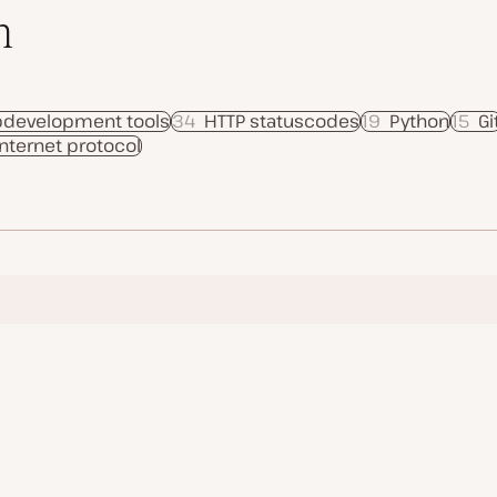
n
development tools
34
HTTP statuscodes
19
Python
15
Gi
Internet protocol