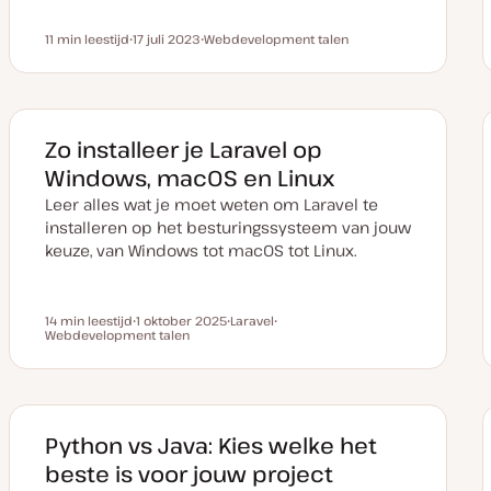
11 min leestijd
17 juli 2023
Webdevelopment talen
Leestijd
D
O
a
n
t
d
u
e
m
r
v
w
a
e
Zo installeer je Laravel op
n
r
u
p
Windows, macOS en Linux
p
d
Leer alles wat je moet weten om Laravel te
a
t
installeren op het besturingssysteem van jouw
e
keuze, van Windows tot macOS tot Linux.
14 min leestijd
1 oktober 2025
Laravel
Leestijd
Webdevelopment talen
D
O
O
a
n
n
t
d
d
u
e
e
m
r
r
v
w
w
a
e
e
n
r
r
Python vs Java: Kies welke het
u
p
p
p
beste is voor jouw project
d