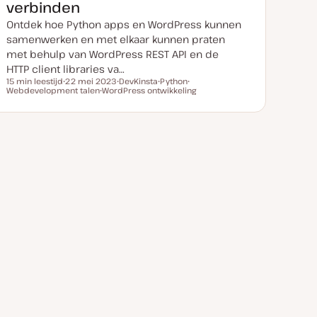
a
verbinden
t
e
Ontdek hoe Python apps en WordPress kunnen
samenwerken en met elkaar kunnen praten
met behulp van WordPress REST API en de
HTTP client libraries va…
15 min leestijd
22 mei 2023
DevKinsta
Python
Leestijd
Webdevelopment talen
D
WordPress ontwikkeling
O
O
O
a
O
n
n
n
t
n
d
d
d
u
d
e
e
e
m
e
r
r
r
v
r
w
w
w
a
w
e
e
e
n
e
r
r
r
u
r
p
p
p
p
p
d
a
t
e