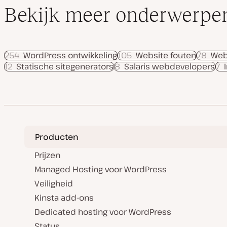
Bekijk meer onderwerpe
254
WordPress ontwikkeling
105
Website fouten
78
Web
12
Statische sitegenerators
8
Salaris webdevelopers
7
Producten
Prijzen
Managed Hosting voor WordPress
Veiligheid
Kinsta add-ons
Dedicated hosting voor WordPress
Status