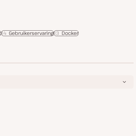
t
14
Gebruikerservaring
13
Docker