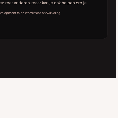
n met anderen, maar kan je ook helpen om je
elopment talen
WordPress ontwikkeling
O
n
d
e
r
w
e
r
p