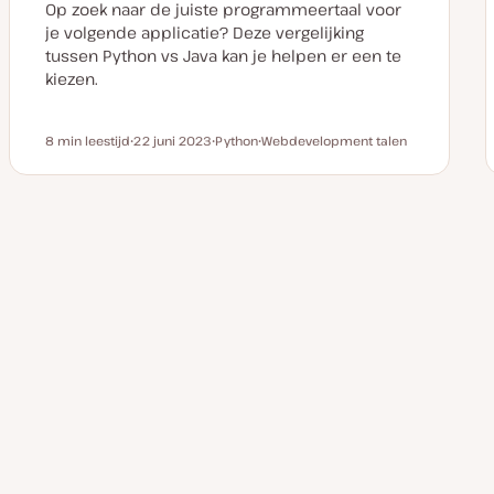
a
Op zoek naar de juiste programmeertaal voor
t
e
je volgende applicatie? Deze vergelijking
tussen Python vs Java kan je helpen er een te
kiezen.
8 min leestijd
22 juni 2023
Python
Webdevelopment talen
Leestijd
D
O
O
a
n
n
t
d
d
u
e
e
m
r
r
v
w
w
Berichten
a
e
e
n
r
r
u
p
p
paginering
p
d
a
t
e