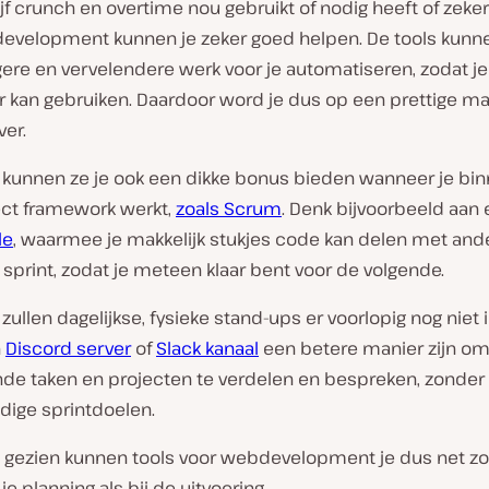
ijf crunch en overtime nou gebruikt of nodig heeft of zeker 
evelopment kunnen je zeker goed helpen. De tools kunn
ere en vervelendere werk voor je automatiseren, zodat je
r kan gebruiken. Daardoor word je dus op een prettige ma
er.
 kunnen ze je ook een dikke bonus bieden wanneer je bi
ject framework werkt,
zoals Scrum
. Denk bijvoorbeeld aan 
le
, waarmee je makkelijk stukjes code kan delen met an
 sprint, zodat je meteen klaar bent voor de volgende.
zullen dagelijkse, fysieke stand-ups er voorlopig nog niet i
n
Discord server
of
Slack kanaal
een betere manier zijn o
e taken en projecten te verdelen en bespreken, zonder
dige sprintdoelen.
gezien kunnen tools voor webdevelopment je dus net z
je planning als bij de uitvoering.