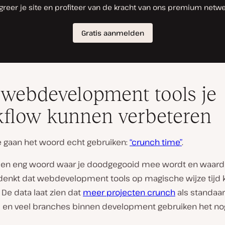
webdevelopment tools je
flow kunnen verbeteren
e gaan het woord echt gebruiken:
“crunch time”
.
s een eng woord waar je doodgegooid mee wordt en waard
denkt dat webdevelopment tools op magische wijze tijd
De data laat zien dat
meer projecten crunch
als standaa
, en veel branches binnen development gebruiken het nog 