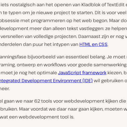
r iets nostalgisch aan het openen van Kladblok of TextEdit 
n te typen om je nieuwe project te starten. Dit is voor vee
obsessie met programmeren op het web begon. Maar do
evelopment meer dan alleen tekst vastleggen: ze helpen 
ersnellen van volledige projecten. Daarnaast zijn er nog
nderdelen dan puur het intypen van
HTML en CSS
.
planningsfase bijvoorbeeld van essentieel belang. Je moe
framing, ontwerp en workflows voor goede samenwerking
 moet je nog het optimale
JavaScript framework
kiezen, 
ntegrated Development Environment (IDE)
wil gebruiken of
meer.
ikel gaan we naar 62 tools voor webdevelopment kijken die
bruiken. Maar voordat we daar naar gaan kijken, moeten 
 wat een webdevelopment tool is.