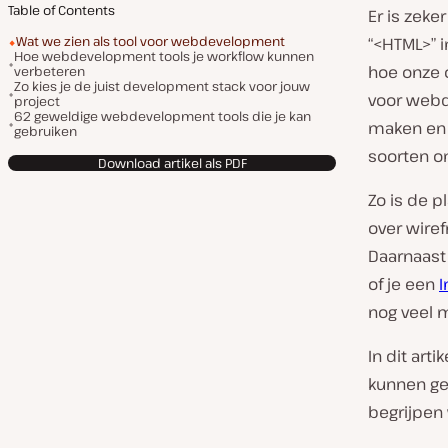
Table of Contents
Er is zeke
Wat we zien als tool voor webdevelopment
“<HTML>” i
Hoe webdevelopment tools je workflow kunnen
hoe onze 
verbeteren
Zo kies je de juist development stack voor jouw
voor webd
project
62 geweldige webdevelopment tools die je kan
maken en v
gebruiken
soorten o
Download artikel als PDF
Zo is de 
over wire
Daarnaast
of je een
I
nog veel 
In dit art
kunnen ge
begrijpen