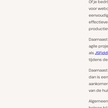
Of je bedr
voor webd
eenvoudig
effectieve
productiev
Daarnaast
agile pro
als
JSFidd
tijdens de
Daarnaast 
dan is ee
aankomend
van de hui
Algemeen 
helpen bij 