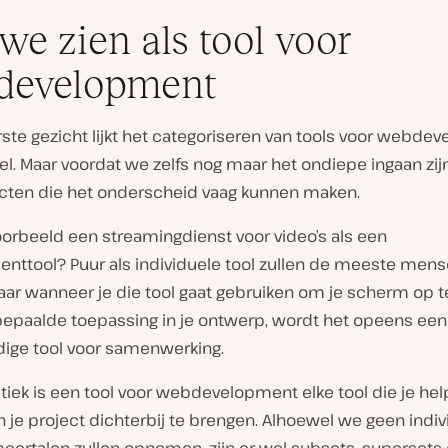
we zien als tool voor
development
ste gezicht lijkt het categoriseren van tools voor webde
l. Maar voordat we zelfs nog maar het ondiepe ingaan zijn
cten die het onderscheid vaag kunnen maken.
oorbeeld een streamingdienst voor video’s als een
nttool? Puur als individuele tool zullen de meeste men
aar wanneer je die tool gaat gebruiken om je scherm op
bepaalde toepassing in je ontwerp, wordt het opeens een
ige tool voor samenwerking.
tiek is een tool voor webdevelopment elke tool die je he
 je project dichterbij te brengen. Alhoewel we geen indiv