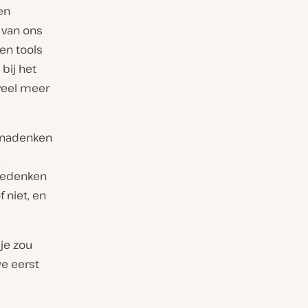
en
l van ons
en tools
bij het
 veel meer
t nadenken
.
bedenken
 niet, en
 je zou
we eerst