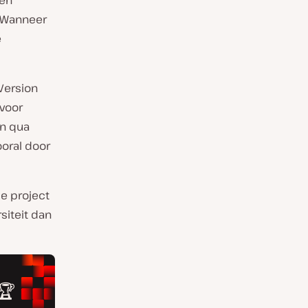
 en
. Wanneer
e
 Version
 voor
en qua
ooral door
e project
siteit dan