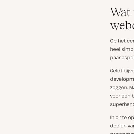
Wat 
web
Op het eer
heel simpe
paar aspe
Geldt bijv
developme
zeggen. M
voor een 
superhand
In onze op
doelen van