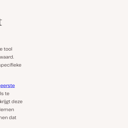
t
e tool
waard.
specifieke
n
eerste
ls te
krijgt deze
oblemen
omen dat