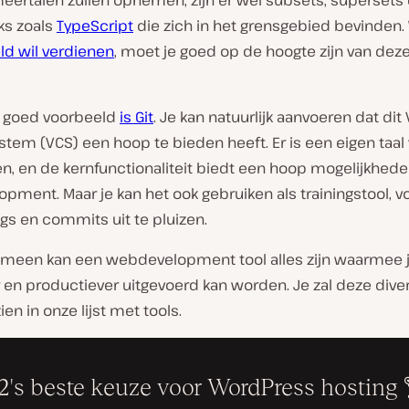
ertalen zullen opnemen, zijn er
wel
subsets, supersets
s zoals
TypeScript
die zich in het grensgebied bevinden
ld wil verdienen
, moet je goed op de hoogte zijn van dez
 goed voorbeeld
is Git
. Je kan natuurlijk aanvoeren dat dit
stem (VCS) een hoop te bieden heeft. Er is een eigen taal
n, en de kernfunctionaliteit biedt een hoop mogelijkhed
ment. Maar je kan het ook gebruiken als trainingstool, v
ogs en commits uit te pluizen.
gemeen kan een webdevelopment tool alles zijn waarmee j
r en productiever uitgevoerd kan worden. Je zal deze diver
ien in onze lijst met tools.