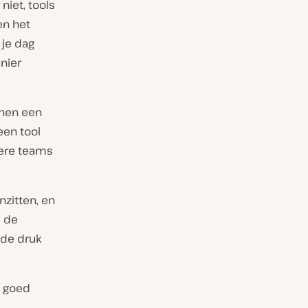
niet, tools
en het
 je dag
nier
nnen een
een tool
dere teams
nzitten, en
m de
 de druk
o goed