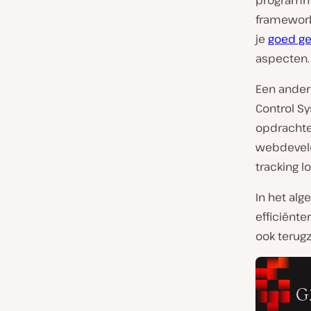
programme
framework
je
goed ge
aspecten.
Een ander
Control Sy
opdrachte
webdevelop
tracking l
In het al
efficiënte
ook terugz