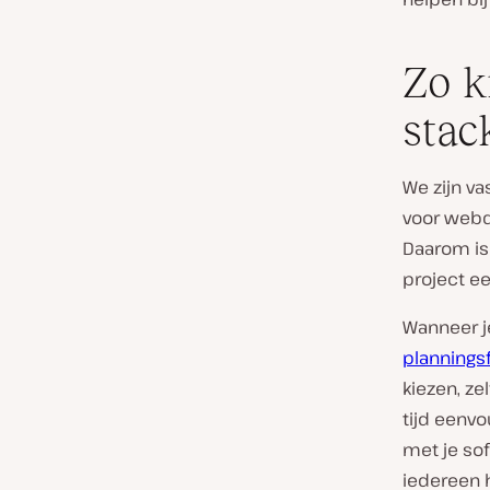
Zo k
stac
We zijn va
voor webd
Daarom is 
project ee
Wanneer je
plannings
kiezen, ze
tijd eenv
met je so
iedereen h