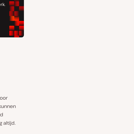
oor
 kunnen
rd
altijd.