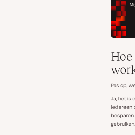
Hoe 
work
Pas op, w
Ja, het i
iedereen 
besparen. 
gebruiken