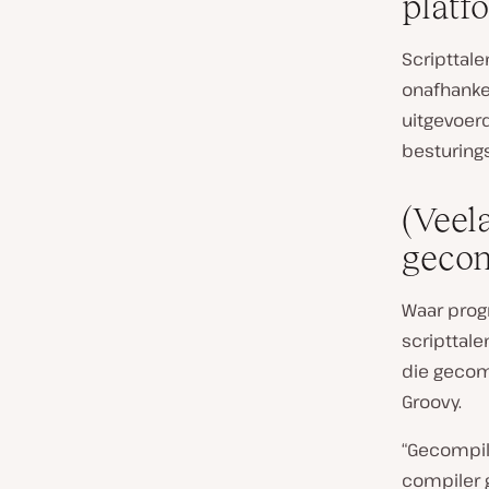
platf
Scripttale
onafhankel
uitgevoer
besturing
(Veel
gecom
Waar prog
scripttale
die gecom
Groovy.
“Gecompil
compiler 