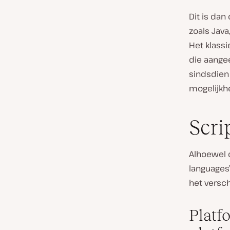
Dit is dan
zoals Java
Het klassi
die aangee
sindsdien
mogelijkh
Scri
Alhoewel d
languages’
het versch
Platf