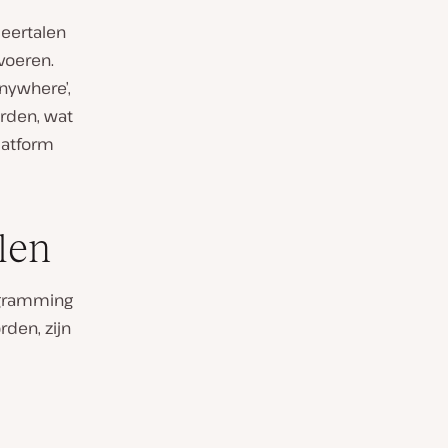
meertalen
tvoeren.
anywhere’,
orden, wat
latform
len
rogramming
rden, zijn