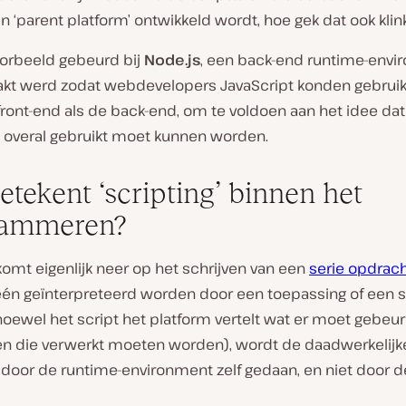
 ‘parent platform’ ontwikkeld wordt, hoe gek dat ook klink
voorbeeld gebeurd bij
Node.js
, een back-end runtime-env
kt werd zodat webdevelopers JavaScript konden gebrui
ront-end als de back-end, om te voldoen aan het idee dat
t overal gebruikt moet kunnen worden.
etekent ‘scripting’ binnen het
rammeren?
komt eigenlijk neer op het schrijven van een
serie opdrac
één geïnterpreteerd worden door een toepassing of een s
hoewel het script het platform vertelt wat er moet gebeur
n die verwerkt moeten worden), wordt de daadwerkelijk
 door de runtime-environment zelf gedaan, en niet door d