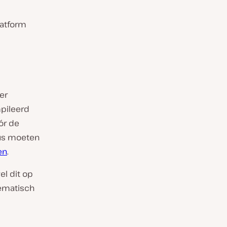
latform
er
mpileerd
ór de
 dus moeten
en
.
el dit op
ematisch