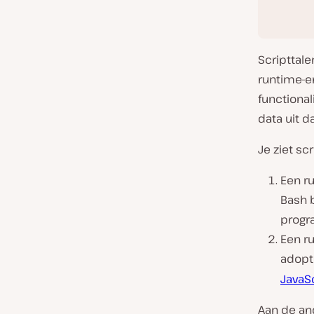
Scripttal
runtime-e
functional
data uit d
Je ziet sc
Een r
Bash 
progr
Een r
adopt
JavaS
Aan de and