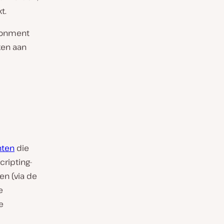
t.
ironment
ken aan
hten
die
cripting-
en (via de
e
e