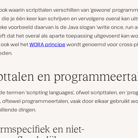
 ook waarin scripttalen verschillen van ‘gewone’ program
, die je één keer kan schrijven en vervolgens overal kan ui
eke voorbeeld daarvan is de Java slogan ‘write once, run 
ft dat het overal als aparte toepassing uitgevoerd kan w
 ook wel het
WORA principe
wordt genoemd voor cross-p
eden.
pttalen en programmeerta
e termen ‘scripting languages’, ofwel scripttalen, en ‘p
, oftewel programmeertalen, vaak door elkaar gebruikt wo
illende dingen.
ormspecifiek en niet-