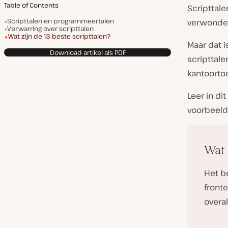
Table of Contents
Scripttale
Scripttalen en programmeertalen
verwonderl
Verwarring over scripttalen
Wat zijn de 13 beste scripttalen?
Maar dat i
Download artikel als PDF
scripttale
kantoorto
Leer in di
voorbeelde
Wat 
Het be
fronte
overal