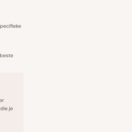
specifieke
 beste
er
die je