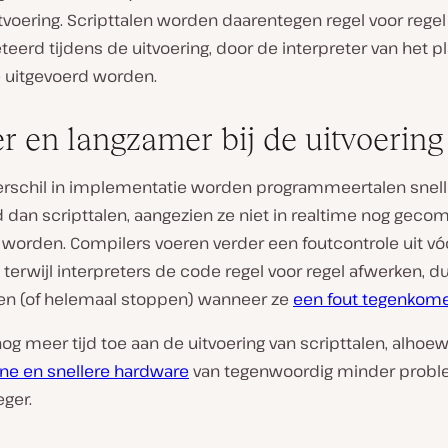
tvoering. Scripttalen worden daarentegen regel voor regel
teerd tijdens de uitvoering, door de interpreter van het p
 uitgevoerd worden.
er en langzamer bij de uitvoering
verschil in implementatie worden programmeertalen snell
 dan scripttalen, aangezien ze niet in realtime nog geco
 worden. Compilers voeren verder een foutcontrole uit vó
, terwijl interpreters de code regel voor regel afwerken,
en (of helemaal stoppen) wanneer ze
een fout tegenkom
nog meer tijd toe aan de uitvoering van scripttalen, alhoew
e en snellere hardware
van tegenwoordig minder probl
eger.