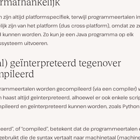
ormafhankelijk
n zijn altijd platformspecifiek, terwijl programmeertalen i
ijk zijn van het platform (dus cross-platform), omdat ze z
d kunnen worden. Zo kun je een Java programma op elk
ssysteem uitvoeren.
al) geïnterpreteerd tegenover
pileerd
rammeertalen worden gecompileerd (via een compiler)
n haast altijd geïnterpreteerd, alhoewel er ook enkele scrip
pileerd en geïnterpreteerd kunnen worden, zoals Python
eerd”, of “compiled”, betekent dat de programmeertalen 
gebruikt die de syntax vertaalt naar machinetaal (machin