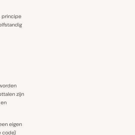
n principe
elfstandig
 worden
ttalen zijn
 en
een eigen
e code)