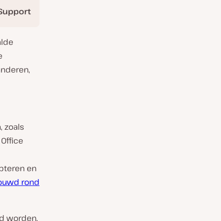
Support
alde
e
randeren,
, zoals
Office
pteren en
ouwd rond
ld worden,