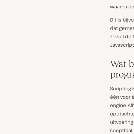
waarna een
Dit is bij
dat gemaa
zowel de f
Javascrip
Wat b
prog
Scripting 
één voor 
engine. Al
opdrachte
uitvoering
scripttaal.