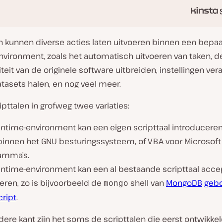
en kunnen diverse acties laten uitvoeren binnen een bepa
nvironment, zoals het automatisch uitvoeren van taken, d
iteit van de originele software uitbreiden, instellingen ve
atasets halen, en nog veel meer.
ripttalen in grofweg twee variaties:
untime-environment kan een eigen scripttaal introduceren
binnen het GNU besturingssysteem, of VBA voor Microsoft 
amma’s.
untime-environment kan een al bestaande scripttaal acce
eren, zo is bijvoorbeeld de
shell van
MongoDB
geb
mongo
cript
.
ere kant zijn het soms de scripttalen die eerst ontwikke