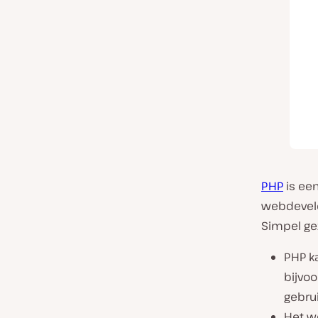
PHP
is ee
webdevelo
Simpel ge
PHP ka
bijvo
gebru
Het wo