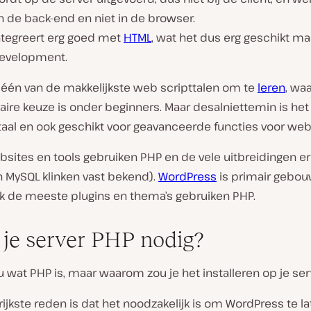
n de back-end en niet in de browser.
ntegreert erg goed met
HTML
, wat het dus erg geschikt ma
evelopment.
k één van de makkelijkste web scripttalen om te
leren
, wa
ire keuze is onder beginners. Maar desalniettemin is het
taal en ook geschikt voor geavanceerde functies voor web
ebsites en tools gebruiken PHP en de vele uitbreidingen er
 MySQL klinken vast bekend).
WordPress
is primair gebo
k de meeste plugins en thema’s gebruiken PHP.
 je server PHP nodig?
 wat PHP is, maar waarom zou je het installeren op je se
ijkste reden is dat het noodzakelijk is om WordPress te l