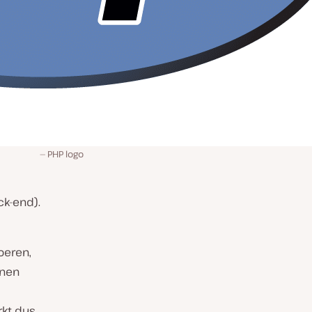
PHP logo
ck-end).
oeren,
nnen
rkt dus