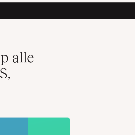
p alle
S,