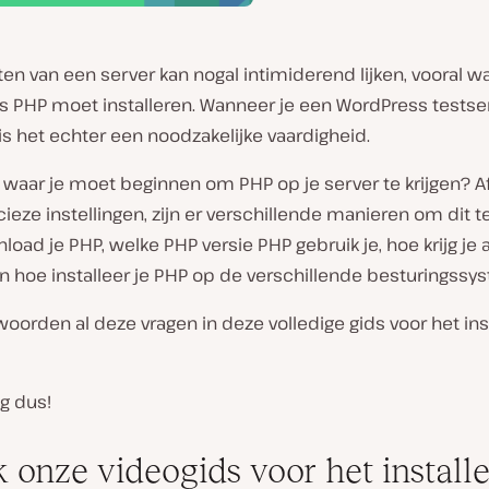
en van een server kan nogal intimiderend lijken, vooral w
ls PHP moet installeren. Wanneer je een WordPress testser
is het echter een noodzakelijke vaardigheid.
waar je moet beginnen om PHP op je server te krijgen? Af
cieze instellingen, zijn er verschillende manieren om dit t
oad je PHP, welke PHP versie PHP gebruik je, hoe krijg je a
en hoe installeer je PHP op de verschillende besturingss
orden al deze vragen in deze volledige gids voor het ins
g dus!
k onze videogids voor het install