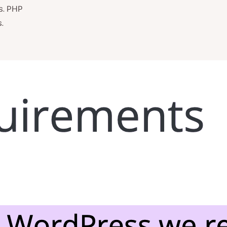
s. PHP
.