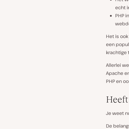
echt i
PHP i
webd
Het is oo
een popula
krachtige 
Allerlei w
Apache en
PHP en oo
Heeft
Je weet nu
De belangr