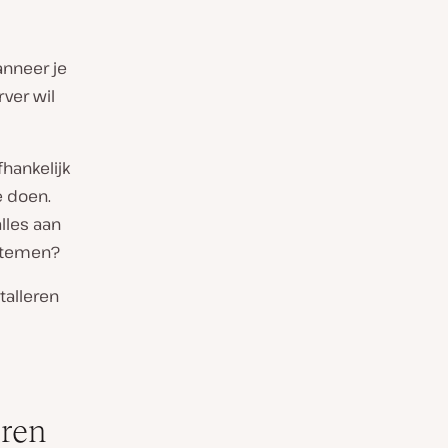
anneer je
ver wil
hankelijk
e doen.
lles aan
ystemen?
talleren
eren