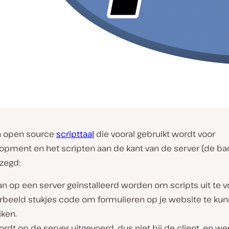
n open source
scripttaal
die vooral gebruikt wordt voor
pment en het scripten aan de kant van de server (de ba
zegd:
n op een server geïnstalleerd worden om scripts uit te v
orbeeld stukjes code om formulieren op je website te ku
iken.
rdt op de server uitgevoerd, dus niet bij de client, en we