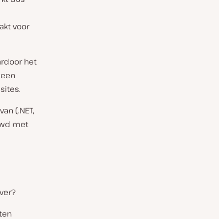
akt voor
ardoor het
 een
sites.
van (.NET,
uwd met
rver?
aten