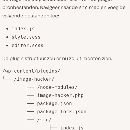
bronbestanden. Navigeer naar de
map en voeg de
src
volgende bestanden toe:
index.js
style.scss
editor.scss
De plugin structuur zou er nu zo uit moeten zien:
/wp-content/plugins/

└── /image-hacker/

	├── /node-modules/

	├── image-hacker.php

	├── package.json

	├── package-lock.json

	└── /src/

		├── index.js
