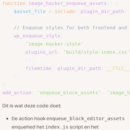
function
image_hacker_enqueue_assets
(
)
{
$asset_file
=
include
(
plugin_dir_path
(
// Enqueue styles for both frontend and 
wp_enqueue_style
(
'image-hacker-style'
,
plugins_url
(
'build/style-index.css'
[
]
,
filemtime
(
plugin_dir_path
(
__FILE__
)
;
}
add_action
(
'enqueue_block_assets'
,
'image_h
Dit is wat deze code doet:
De action hook
enqueue_block_editor_assets
enquehed het
script en het
index.js