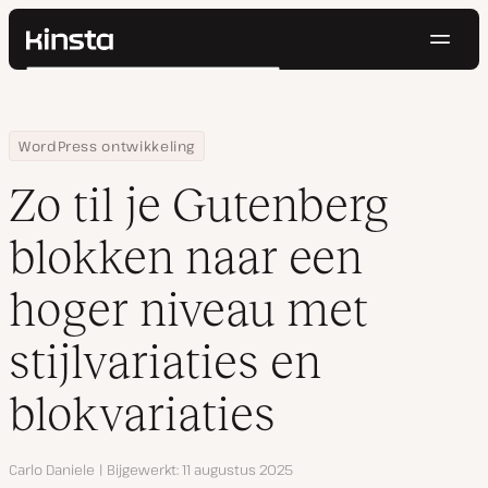
Navig
Kinsta®
Zoeken
Platform
Oplossingen
Inloggen
Probeer gratis
Home
Hulpbronnen
Blog
Zo til je Gutenberg blokken naar een hoger niveau met stijlvariati
WordPress ontwikkeling
Prijzen
Bronnen
Zo til je Gutenberg
Contact
blokken naar een
hoger niveau met
stijlvariaties en
blokvariaties
Auteur
Carlo Daniele
Bijgewerkt
11 augustus 2025