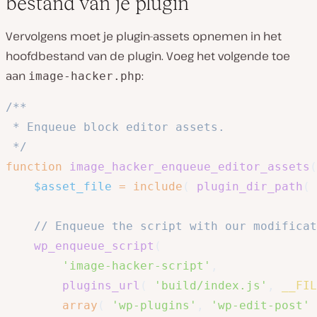
bestand van je plugin
Vervolgens moet je plugin-assets opnemen in het
hoofdbestand van de plugin. Voeg het volgende toe
aan
:
image-hacker.php
/**

 * Enqueue block editor assets.

 */
function
image_hacker_enqueue_editor_assets
(
$asset_file
=
include
(
plugin_dir_path
(
// Enqueue the script with our modificat
wp_enqueue_script
(
'image-hacker-script'
,
plugins_url
(
'build/index.js'
,
__FIL
array
(
'wp-plugins'
,
'wp-edit-post'