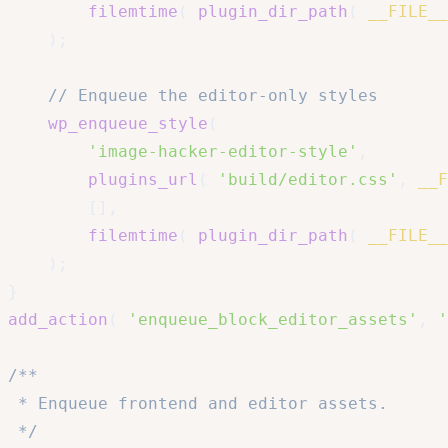
filemtime
(
plugin_dir_path
(
__FILE__
)
;
// Enqueue the editor-only styles
wp_enqueue_style
(
'image-hacker-editor-style'
,
plugins_url
(
'build/editor.css'
,
__F
[
]
,
filemtime
(
plugin_dir_path
(
__FILE__
)
;
}
add_action
(
'enqueue_block_editor_assets'
,
'
/**

 * Enqueue frontend and editor assets.

 */