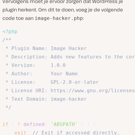
Vervolgens moet je ervoor zorgen dat WordPress je
plugin herkent. Om dit te doen, voeg je de volgende
code toe aan
:
image-hacker.php
<?php
/**

 * Plugin Name: Image Hacker

 * Description: Adds new features to the cor
 * Version:     1.0.0

 * Author:      Your Name

 * License:     GPL-2.0-or-later

 * License URI: https://www.gnu.org/licenses
 * Text Domain: image-hacker

 */
if
(
!
defined
(
'ABSPATH'
)
)
{
exit
;
// Exit if accessed directly.