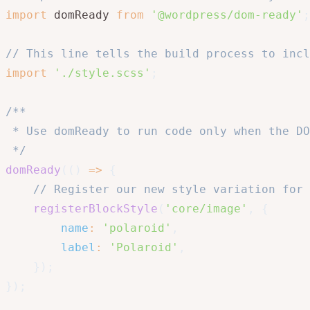
import
 domReady 
from
'@wordpress/dom-ready'
;
// This line tells the build process to incl
import
'./style.scss'
;
/**

 * Use domReady to run code only when the DO
 */
domReady
(
(
)
=>
{
// Register our new style variation for 
registerBlockStyle
(
'core/image'
,
{
name
:
'polaroid'
,
label
:
'Polaroid'
,
}
)
;
}
)
;