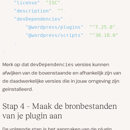
"license"
:
"ISC"
,
"description"
:
""
,
"devDependencies"
:
{
"@wordpress/plugins"
:
"^7.25.0"
,
"@wordpress/scripts"
:
"^30.18.0"
}
}
Merk op dat
versies kunnen
devDependencies
afwijken van de bovenstaande en afhankelijk zijn van
de daadwerkelijke versies die in jouw omgeving zijn
geïnstalleerd.
Stap 4 – Maak de bronbestanden
van je plugin aan
De volgende stap is het aanmaken van de plugin