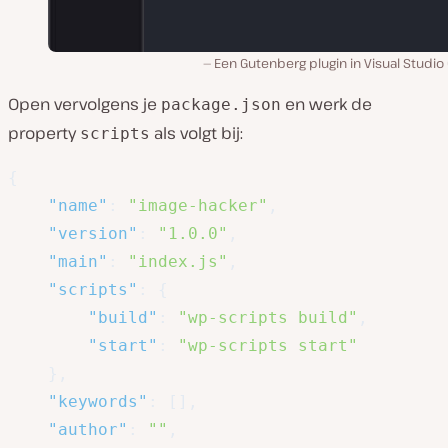
Een Gutenberg plugin in Visual Studi
Open vervolgens je
en werk de
package.json
property
als volgt bij:
scripts
{
"name"
:
"image-hacker"
,
"version"
:
"1.0.0"
,
"main"
:
"index.js"
,
"scripts"
:
{
"build"
:
"wp-scripts build"
,
"start"
:
"wp-scripts start"
}
,
"keywords"
:
[
]
,
"author"
:
""
,