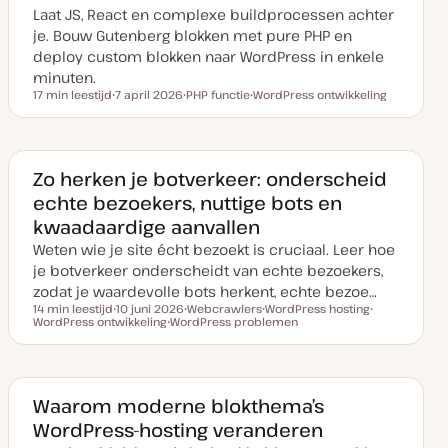
u
p
Laat JS, React en complexe buildprocessen achter
p
d
je. Bouw Gutenberg blokken met pure PHP en
a
t
deploy custom blokken naar WordPress in enkele
e
minuten.
17 min leestijd
7 april 2026
PHP functie
WordPress ontwikkeling
Leestijd
D
O
O
a
n
n
t
d
d
u
e
e
m
r
r
v
w
w
Zo herken je botverkeer: onderscheid
a
e
e
echte bezoekers, nuttige bots en
n
r
r
u
p
p
kwaadaardige aanvallen
p
d
Weten wie je site écht bezoekt is cruciaal. Leer hoe
a
t
je botverkeer onderscheidt van echte bezoekers,
e
zodat je waardevolle bots herkent, echte bezoe…
14 min leestijd
10 juni 2026
Webcrawlers
WordPress hosting
Leestijd
WordPress ontwikkeling
D
WordPress problemen
O
O
O
a
O
n
n
n
t
n
d
d
d
u
d
e
e
e
m
e
r
r
r
v
r
w
w
w
a
w
e
e
e
Waarom moderne blokthema’s
n
e
r
r
r
WordPress-hosting veranderen
u
r
p
p
p
p
p