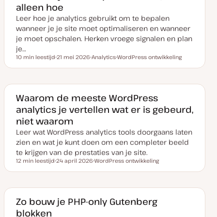
alleen hoe
p
d
Leer hoe je analytics gebruikt om te bepalen
a
t
wanneer je je site moet optimaliseren en wanneer
e
je moet opschalen. Herken vroege signalen en plan
je…
10 min leestijd
21 mei 2026
Analytics
WordPress ontwikkeling
Leestijd
D
O
O
a
n
n
t
d
d
u
e
e
m
r
r
v
w
w
Waarom de meeste WordPress
a
e
e
analytics je vertellen wat er is gebeurd,
n
r
r
u
p
p
niet waarom
p
d
Leer wat WordPress analytics tools doorgaans laten
a
t
zien en wat je kunt doen om een completer beeld
e
te krijgen van de prestaties van je site.
12 min leestijd
24 april 2026
WordPress ontwikkeling
Leestijd
D
O
a
n
t
d
u
e
m
r
v
w
Zo bouw je PHP-only Gutenberg
a
e
blokken
n
r