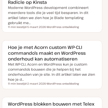
Radicle op Kinsta
d
a
Moderne WordPress development combineert
t
e
meerdere tools die je veel tijd besparen. In dit
artikel laten we zien hoe je Blade templating
gebruikt me…
11 min leestijd
5 maart 2026
WordPress ontwikkeling
Leestijd
D
O
a
n
t
d
u
e
m
r
v
w
Hoe je met Acorn custom WP-CLI
a
e
commando’s maakt en WordPress
n
r
u
p
onderhoud kan automatiseren
p
d
Met WP-CLI, Acorn en WordPress kun je custom
a
t
commando’s bouwen die je helpen bij het
e
onderhouden van je site. In dit artikel laten we zien
hoe je d…
11 min leestijd
2 maart 2026
WordPress ontwikkeling
Leestijd
D
O
a
n
t
d
u
e
m
r
v
w
WordPress blokken bouwen met Telex
a
e