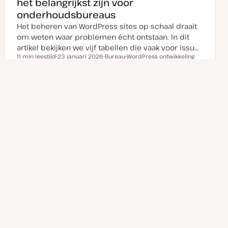
het belangrijkst zijn voor
n
r
r
u
p
p
onderhoudsbureaus
p
d
Het beheren van WordPress sites op schaal draait
a
t
om weten waar problemen écht ontstaan. In dit
e
artikel bekijken we vijf tabellen die vaak voor issu…
11 min leestijd
23 januari 2026
Bureau
WordPress ontwikkeling
Leestijd
D
O
O
a
n
n
t
d
d
u
e
e
m
r
r
Volgende
Berichten
v
w
w
1
2
3
…
21
a
e
e
pagina
n
r
r
u
p
p
paginering
p
d
a
t
e