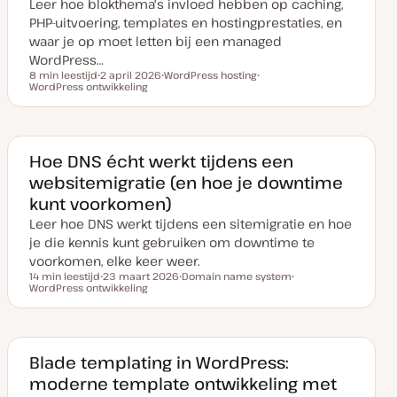
Leer hoe blokthema's invloed hebben op caching,
d
a
PHP-uitvoering, templates en hostingprestaties, en
t
e
waar je op moet letten bij een managed
WordPress…
8 min leestijd
2 april 2026
WordPress hosting
Leestijd
WordPress ontwikkeling
D
O
O
a
n
n
t
d
d
u
e
e
m
r
r
v
w
w
a
e
e
Hoe DNS écht werkt tijdens een
n
r
r
websitemigratie (en hoe je downtime
u
p
p
p
kunt voorkomen)
d
a
Leer hoe DNS werkt tijdens een sitemigratie en hoe
t
e
je die kennis kunt gebruiken om downtime te
voorkomen, elke keer weer.
14 min leestijd
23 maart 2026
Domain name system
Leestijd
WordPress ontwikkeling
D
O
O
a
n
n
t
d
d
u
e
e
m
r
r
v
w
w
a
e
e
Blade templating in WordPress:
n
r
r
moderne template ontwikkeling met
u
p
p
p