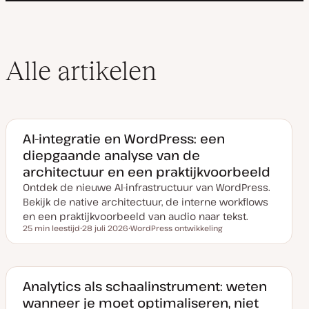
Alle artikelen
AI-integratie en WordPress: een
diepgaande analyse van de
architectuur en een praktijkvoorbeeld
Ontdek de nieuwe AI-infrastructuur van WordPress.
Bekijk de native architectuur, de interne workflows
en een praktijkvoorbeeld van audio naar tekst.
25 min leestijd
28 juli 2026
WordPress ontwikkeling
Leestijd
D
O
a
n
t
d
u
e
m
r
v
w
Analytics als schaalinstrument: weten
a
e
wanneer je moet optimaliseren, niet
n
r
u
p