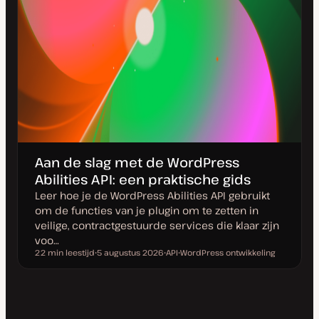
Aan de slag met de WordPress
Abilities API: een praktische gids
Leer hoe je de WordPress Abilities API gebruikt
om de functies van je plugin om te zetten in
veilige, contractgestuurde services die klaar zijn
voo…
22 min leestijd
5 augustus 2026
API
WordPress ontwikkeling
Leestijd
D
O
O
a
n
n
t
d
d
u
e
e
m
r
r
v
w
w
a
e
e