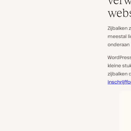
verw
webs
Zijbalken 
meestal li
onderaan 
WordPress
kleine stu
zijbalken 
inschrijff