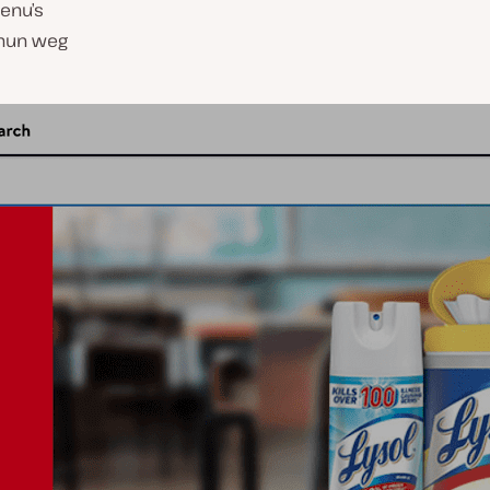
enu’s
 hun weg