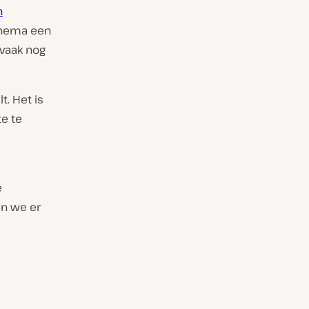
n
 thema een
 vaak nog
t. Het is
te te
e
en we er