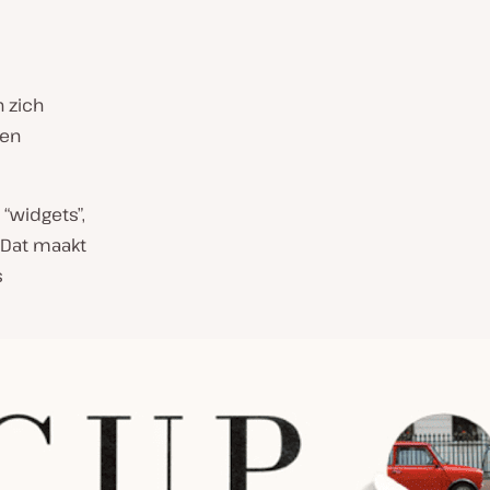
 zich
ken
“widgets”,
. Dat maakt
s