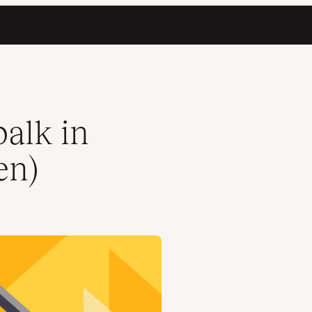
balk in
en)