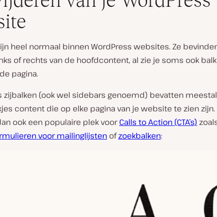
ijderen van je WordPress
ite
zijn heel normaal binnen WordPress websites. Ze bevinden
nks of rechts van de hoofdcontent, al zie je soms ook bal
de pagina.
 zijbalken (ook wel sidebars genoemd) bevatten meestal 
kjes content die op elke pagina van je website te zien zijn
dan ook een populaire plek voor
Calls to Action (CTA’s)
zoal
ormulieren voor mailinglijsten
of
zoekbalken
: