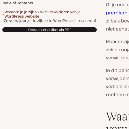
Table of Contents
Of je nou 
Waarom je je zijbalk wilt verwijderen van je
premium
WordPress website
zijbalk be
Zo verwijder je de zijbalk in WordPress (4 manieren)
niet eens 
Download artikel als PDF
Maar er zi
zeker moge
verwijdere
In dit ber
verwijdere
verschille
meteen m
Waar