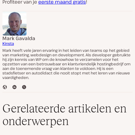
Profiteer van je
eerste maand gratis
!
Mark Gavalda
Kinsta
Mark heeft vele jaren ervaring in het leiden van teams op het gebied
van marketing, webdesign en development. Als developer gebruikte
hij zijn kennis van WP om de knowhow te verzamelen voor het
opzetten van een betrouwbaar en klantvriendelijk hostingbedrijf om
aan de toenemende vraag van klanten te voldoen. Hij is een
stadsfietser en autodidact die nooit stopt met het leren van nieuwe
vaardigheden.
W
L
T
e
i
w
b
n
i
s
k
t
Gerelateerde artikelen en
i
e
t
t
d
e
onderwerpen
e
I
r
n