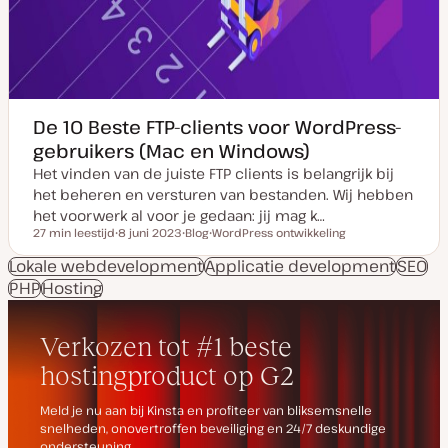
De 10 Beste FTP-clients voor WordPress-
gebruikers (Mac en Windows)
Het vinden van de juiste FTP clients is belangrijk bij
het beheren en versturen van bestanden. Wij hebben
het voorwerk al voor je gedaan: jij mag k…
27 min leestijd
8 juni 2023
Blog
WordPress ontwikkeling
Leestijd
D
P
O
a
o
n
Lokale webdevelopment
Applicatie development
SEO
t
s
d
PHP
Hosting
u
t
e
m
t
r
v
y
w
a
p
e
n
e
r
u
p
p
d
a
t
e