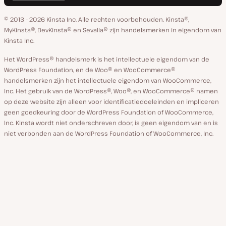
op
op
op
op
op
taal
GitHub
X
YouTube
Facebook
Linkedin
© 2013 - 2026 Kinsta Inc. Alle rechten voorbehouden.
Kinsta®,
MyKinsta®, DevKinsta® en Sevalla® zijn handelsmerken in eigendom van
Kinsta Inc.
Het WordPress® handelsmerk is het intellectuele eigendom van de
WordPress Foundation, en de Woo® en WooCommerce®
handelsmerken zijn het intellectuele eigendom van WooCommerce,
Inc. Het gebruik van de WordPress®, Woo®, en WooCommerce® namen
op deze website zijn alleen voor identificatiedoeleinden en impliceren
geen goedkeuring door de WordPress Foundation of WooCommerce,
Inc. Kinsta wordt niet onderschreven door, is geen eigendom van en is
niet verbonden aan de WordPress Foundation of WooCommerce, Inc.