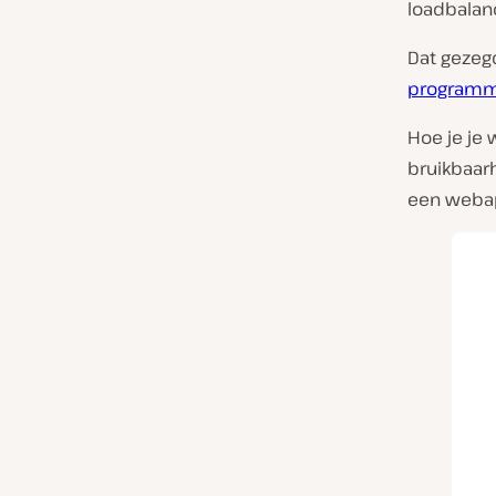
loadbalanc
Dat gezeg
programm
Hoe je je 
bruikbaarh
een webapp