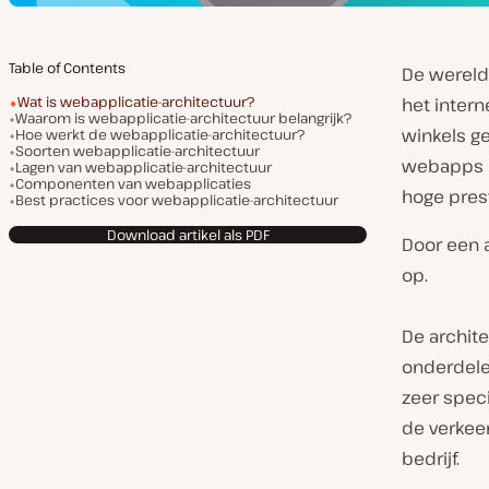
Table of Contents
De wereld 
Wat is webapplicatie-architectuur?
het inter
Waarom is webapplicatie-architectuur belangrijk?
winkels g
Hoe werkt de webapplicatie-architectuur?
Soorten webapplicatie-architectuur
webapps d
Lagen van webapplicatie-architectuur
Componenten van webapplicaties
hoge pres
Best practices voor webapplicatie-architectuur
Download artikel als PDF
Door een 
op.
De archite
onderdelen
zeer speci
de verkeer
bedrijf.