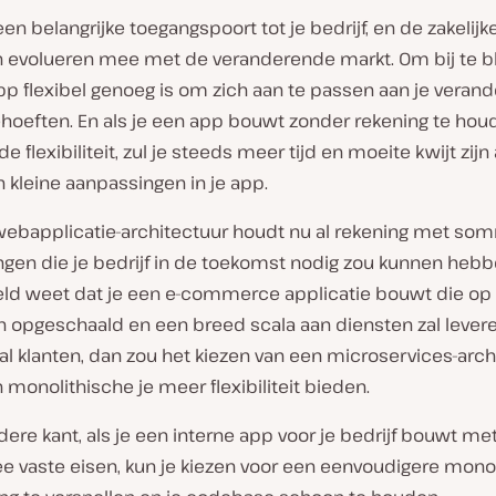
een belangrijke toegangspoort tot je bedrijf, en de zakelijk
 evolueren mee met de veranderende markt. Om bij te bli
app flexibel genoeg is om zich aan te passen aan je veran
ehoeften. En als je een app bouwt zonder rekening te ho
 flexibiliteit, zul je steeds meer tijd en moeite kwijt zijn
 kleine aanpassingen in je app.
 webapplicatie-architectuur houdt nu al rekening met so
gen die je bedrijf in de toekomst nodig zou kunnen hebbe
eld weet dat je een e-commerce applicatie bouwt die op
n opgeschaald en een breed scala aan diensten zal lever
al klanten, dan zou het kiezen van een microservices-arch
monolithische je meer flexibiliteit bieden.
ere kant, als je een interne app voor je bedrijf bouwt me
ee vaste eisen, kun je kiezen voor een eenvoudigere mono