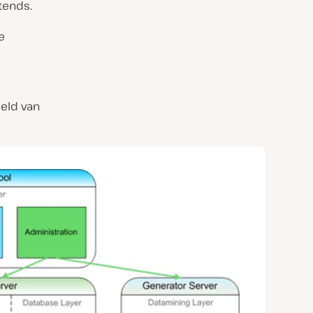
tends.
e
eeld van