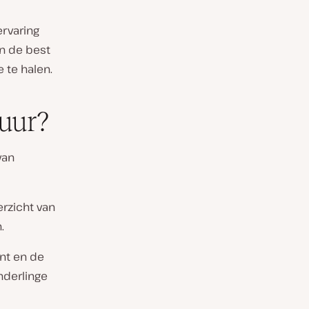
ervaring
an de best
 te halen.
tuur?
van
rzicht van
.
ent en de
nderlinge