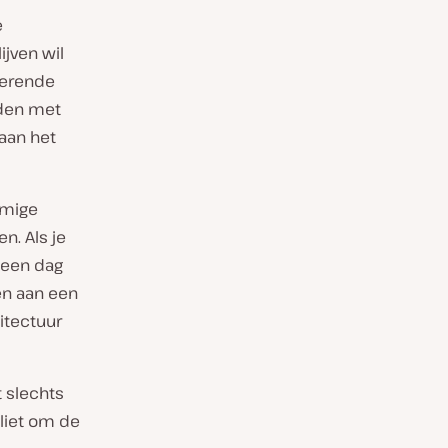
e
jven wil
derende
uden met
 aan het
mmige
n. Als je
 een dag
en aan een
itectuur
t slechts
liet om de