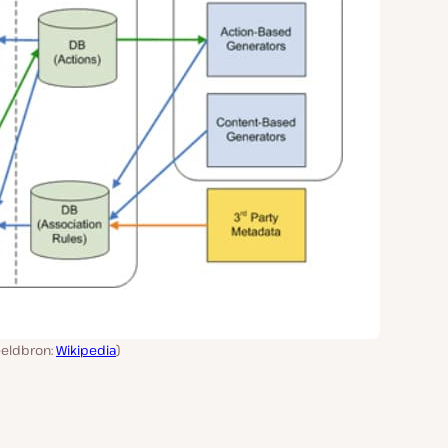
eeldbron:
Wikipedia
)