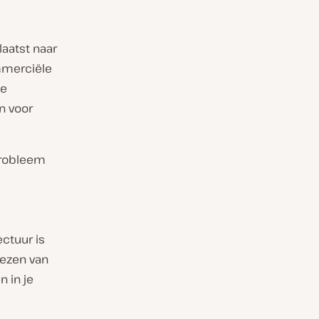
laatst naar
mmerciële
ne
n voor
probleem
ctuur is
iezen van
 in je