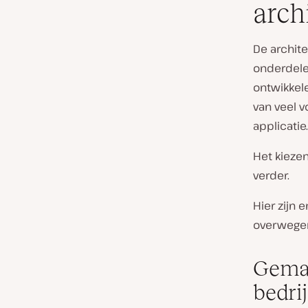
arch
De archite
onderdelen
ontwikkel
van veel v
applicatie.
Het kiezen
verder.
Hier zijn
overwegen
Gemak
bedri