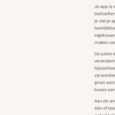
Je app is 
behoeften
je dat je 
bedrijfsb
ingebouwde
maken van
De juiste
veranderin
bijvoorbe
zal worde
groot aant
boven een 
Aan de and
één of tw