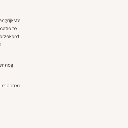
angrijkste
catie te
verzekerd
e
er nog
ou moeten