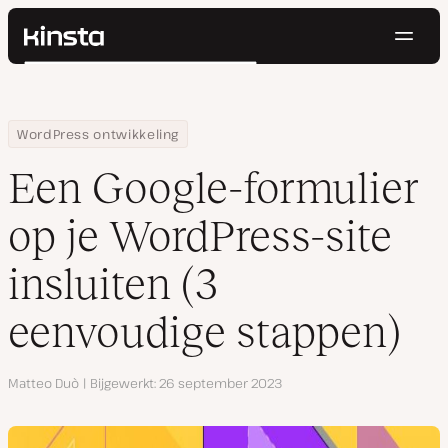
Navig
Kinsta®
Zoeken
Platform
Oplossingen
Inloggen
Probeer gratis
Home
Hulpbronnen
Blog
Een Google-formulier op je WordPress-site insluiten (3 eenvoudi
WordPress ontwikkeling
Prijzen
Bronnen
Een Google-formulier
Contact
op je WordPress-site
insluiten (3
eenvoudige stappen)
Auteur
Matteo Duò
Bijgewerkt
26 september 2023