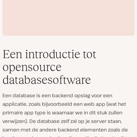
Een introductie tot
opensource
V
databasesoftware
i
d
e
o
Een database is een backend opslag voor een
a
f
applicatie, zoals bijvoorbeeld een web app (wat het
s
primaire app type is waarnaar we in dit stuk zullen
p
e
verwijzen). De database zelf zal op je server staan,
l
e
samen met de andere backend elementen zoals de
n