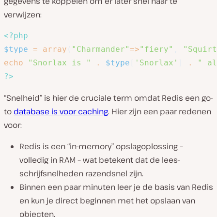
gegevens te koppelen om er later snel naar te
verwijzen:
<?php
$type
=
array
(
"Charmander"
=>
"fiery"
,
"Squirt
echo
"Snorlax is "
.
$type
[
'Snorlax'
]
.
" al
?>
“Snelheid” is hier de cruciale term omdat Redis een go-
to
database is voor caching
. Hier zijn een paar redenen
voor:
Redis is een “in-memory” opslagoplossing –
volledig in RAM – wat betekent dat de lees-
schrijfsnelheden razendsnel zijn.
Binnen een paar minuten leer je de basis van Redis
en kun je direct beginnen met het opslaan van
objecten.