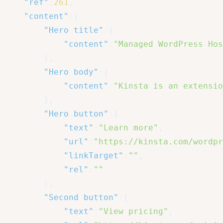
"ref"
:
261
,
"content"
:
{
"Hero title"
:
{
"content"
:
"Managed WordPress Hos
}
,
"Hero body"
:
{
"content"
:
"Kinsta is an extensio
}
,
"Hero button"
:
{
"text"
:
"Learn more"
,
"url"
:
"https://kinsta.com/wordpr
"linkTarget"
:
""
,
"rel"
:
""
}
,
"Second button"
:
{
"text"
:
"View pricing"
,