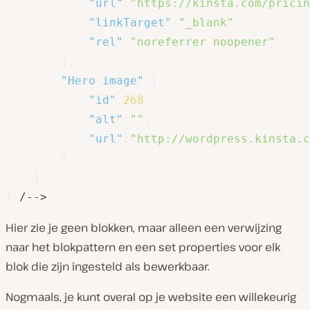
"url"
:
"https://kinsta.com/pricin
"linkTarget"
:
"_blank"
,
"rel"
:
"noreferrer noopener"
}
,
"Hero image"
:
{
"id"
:
268
,
"alt"
:
""
,
"url"
:
"http://wordpress.kinsta.c
}
}
}
 /-->
Hier zie je geen blokken, maar alleen een verwijzing
naar het blokpattern en een set properties voor elk
blok die zijn ingesteld als bewerkbaar.
Nogmaals, je kunt overal op je website een willekeurig