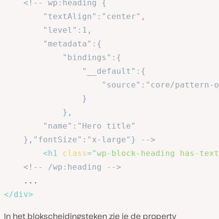
<!-- wp:heading {

		"textAlign":"center",

		"level":1,

		"metadata":{

			"bindings":{

				"__default":{

					"source":"core/pattern-overrides"

				}

			},

		"name":"Hero title"

	},"fontSize":"x-large"} -->
<
h1
class
=
"
wp-block-heading has-text
<!-- /wp:heading -->
</
div
>
In het blokscheidingsteken zie je de property