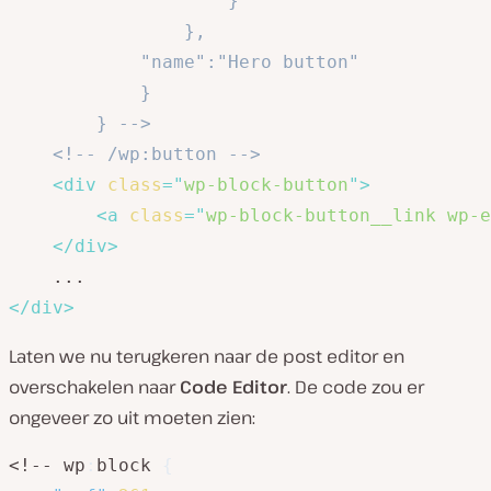
					}

				},

			"name":"Hero button"

			}

		} -->
<!-- /wp:button -->
<
div
class
=
"
wp-block-button
"
>
<
a
class
=
"
wp-block-button__link wp-e
</
div
>
</
div
>
Laten we nu terugkeren naar de post editor en
overschakelen naar
Code Editor
. De code zou er
ongeveer zo uit moeten zien:
<!-- wp
:
block 
{