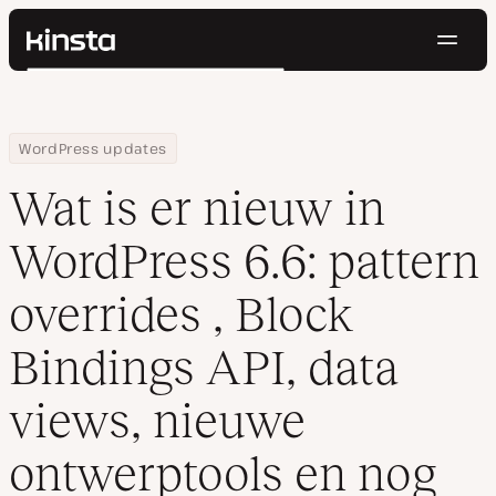
Navig
Kinsta®
Zoeken
Platform
Oplossingen
Inloggen
Probeer gratis
Home
Hulpbronnen
Blog
Wat is er nieuw in WordPress 6.6: pattern overrides , Block Bind
WordPress updates
Prijzen
Bronnen
Wat is er nieuw in
Contact
WordPress 6.6: pattern
overrides , Block
Bindings API, data
views, nieuwe
ontwerptools en nog