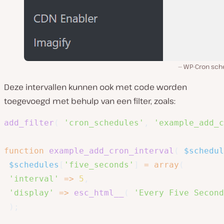
WP-Cron sch
Deze intervallen kunnen ook met code worden
toegevoegd met behulp van een filter, zoals:
add_filter
(
'cron_schedules'
,
'example_add_c
function
example_add_cron_interval
(
$schedul
$schedules
[
'five_seconds'
]
=
array
(
'interval'
=>
5
,
'display'
=>
esc_html__
(
'Every Five Second
)
;