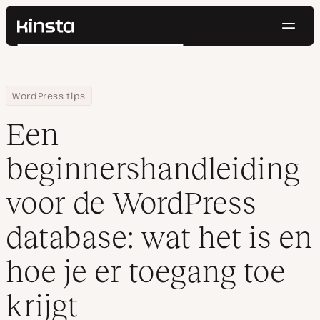
Navig
Kinsta®
Zoeken
Platform
Oplossingen
Inloggen
Probeer gratis
Home
Hulpbronnen
Blog
Een beginnershandleiding voor de WordPress database: wat het is
WordPress tips
Prijzen
Bronnen
Een
Contact
beginnershandleiding
voor de WordPress
database: wat het is en
hoe je er toegang toe
krijgt