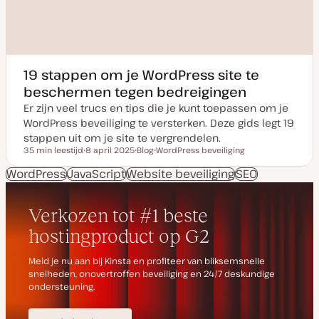
19 stappen om je WordPress site te
beschermen tegen bedreigingen
Er zijn veel trucs en tips die je kunt toepassen om je
WordPress beveiliging te versterken. Deze gids legt 19
stappen uit om je site te vergrendelen.
35 min leestijd
8 april 2025
Blog
WordPress beveiliging
Leestijd
D
P
O
a
o
n
WordPress
JavaScript
Website beveiliging
SEO
t
s
d
u
t
e
m
t
r
v
y
w
a
p
e
n
e
r
u
p
p
d
a
t
e