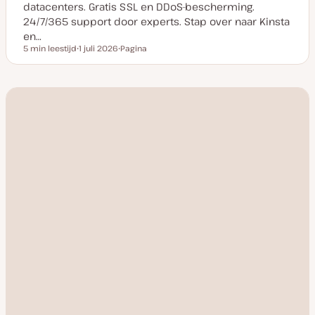
datacenters. Gratis SSL en DDoS-bescherming.
24/7/365 support door experts. Stap over naar Kinsta
en…
5 min leestijd
1 juli 2026
Pagina
Leestijd
D
P
a
o
t
s
u
t
m
t
v
y
a
p
n
e
u
p
d
a
t
e