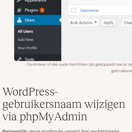
Controleer of alle oude berichten zijn gekoppeld aan je 
gebruiker
WordPress-
gebruikersnaam wijzigen
via phpMyAdmin
Belangrijk:
deze methode vereist het rechtstreeks