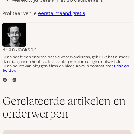
Profiteer van je
eerste maand gratis
!
Brian Jackson
Brian heeft een enorme passie voor WordPress, gebruikt het al meer
dan tien jaar en heeft zelfs al aantal premium plugins ontwikkeld.
Brian houdt van bloggen, films en hikes. Kom in contact met
Brian op
Twitter
.
L
T
i
w
n
i
k
t
Gerelateerde artikelen en
e
t
d
e
onderwerpen
I
r
n