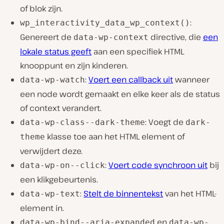
of blok zijn.
:
wp_interactivity_data_wp_context()
Genereert de
directive, die
een
data-wp-context
lokale status geeft
aan een specifiek HTML
knooppunt en zijn kinderen.
:
Voert een callback uit
wanneer
data-wp-watch
een node wordt gemaakt en elke keer als de status
of context verandert.
: Voegt de
data-wp-class--dark-theme
dark-
klasse toe aan het HTML element of
theme
verwijdert deze.
:
Voert code synchroon uit
bij
data-wp-on--click
een klikgebeurtenis.
:
Stelt de binnentekst
van het HTML-
data-wp-text
element in.
en
data-wp-bind--aria-expanded
data-wp-