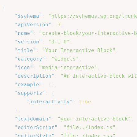
{
"$schema"
:
"https://schemas.wp.org/trunk
"apiVersion"
:
3
,
"name"
:
"create-block/your-interactive-b
"version"
:
"0.1.0"
,
"title"
:
"Your Interactive Block"
,
"category"
:
"widgets"
,
"icon"
:
"media-interactive"
,
"description"
:
"An interactive block wit
"example"
:
{
}
,
"supports"
:
{
"interactivity"
:
true
}
,
"textdomain"
:
"your-interactive-block"
,
"editorScript"
:
"file:./index.js"
,
"editorStyle"
:
"file:./index.css"
,