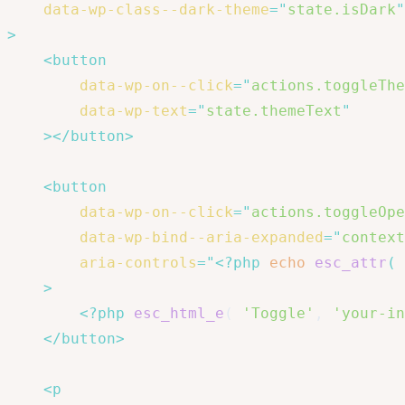
data-wp-class--dark-theme
=
"
state.isDark
"
>
<
button
data-wp-on--click
=
"
actions.toggleThe
data-wp-text
=
"
state.themeText
"
>
</
button
>
<
button
data-wp-on--click
=
"
actions.toggleOpe
data-wp-bind--aria-expanded
=
"
context
aria-controls
=
"
<?php
echo
esc_attr
(
>
<?php
esc_html_e
(
'Toggle'
,
'your-in
</
button
>
<
p