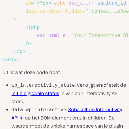
id
=
"
<?php
echo
esc_attr
(
$unique_id
data-wp-bind--hidden
=
"
!context.isOpe
>
<?php
esc_html_e
(
'Your Interactive Bl
?>
</
p
>
</
div
>
Dit is wat deze code doet:
: Verkrijgt en/of stelt de
wp_interactivity_state
initiële globale status
in van een Interactivity API
store.
:
Schakelt de Interactivity
data-wp-interactive
API in
op het DOM element en zijn children. De
waarde moet de unieke namespace van je plugin