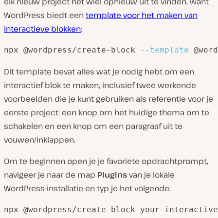
elk nieuw project het wiel opnieuw uit te vinden, want
WordPress biedt een
template voor het maken van
interactieve blokken
:
npx @wordpress/create-block 
--template
 @word
Dit template bevat alles wat je nodig hebt om een
interactief blok te maken, inclusief twee werkende
voorbeelden die je kunt gebruiken als referentie voor je
eerste project: een knop om het huidige thema om te
schakelen en een knop om een paragraaf uit te
vouwen/inklappen.
Om te beginnen open je je favoriete opdrachtprompt,
navigeer je naar de map
Plugins
van je lokale
WordPress-installatie en typ je het volgende:
npx @wordpress/create-block your-interactive