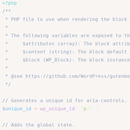
<?php
/**

 * PHP file to use when rendering the block 
 *

 * The following variables are exposed to th
 *     $attributes (array): The block attrib
 *     $content (string): The block default 
 *     $block (WP_Block): The block instance
 *

 * @see https://github.com/WordPress/gutenbe
 */
// Generates a unique id for aria-controls.
$unique_id
=
wp_unique_id
(
'p-'
)
;
// Adds the global state.