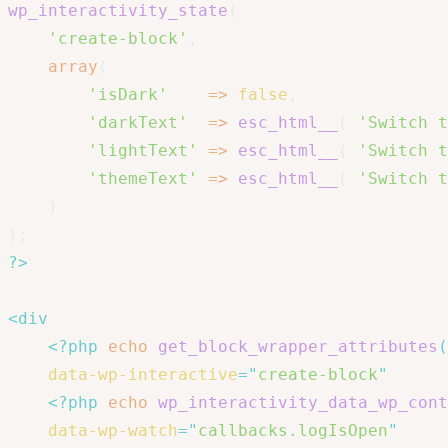
wp_interactivity_state
(
'create-block'
,
array
(
'isDark'
=>
false
,
'darkText'
=>
esc_html__
(
'Switch t
'lightText'
=>
esc_html__
(
'Switch t
'themeText'
=>
esc_html__
(
'Switch t
)
)
;
?>
<
div
<?php
echo
get_block_wrapper_attributes
(
data-wp-interactive
=
"
create-block
"
<?php
echo
wp_interactivity_data_wp_cont
data-wp-watch
=
"
callbacks.logIsOpen
"