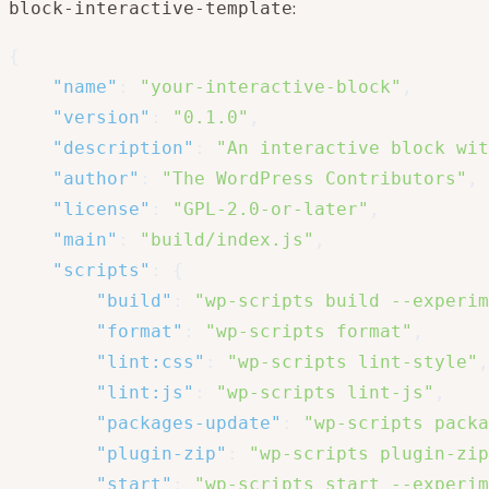
:
block-interactive-template
{
"name"
:
"your-interactive-block"
,
"version"
:
"0.1.0"
,
"description"
:
"An interactive block wit
"author"
:
"The WordPress Contributors"
,
"license"
:
"GPL-2.0-or-later"
,
"main"
:
"build/index.js"
,
"scripts"
:
{
"build"
:
"wp-scripts build --experim
"format"
:
"wp-scripts format"
,
"lint:css"
:
"wp-scripts lint-style"
,
"lint:js"
:
"wp-scripts lint-js"
,
"packages-update"
:
"wp-scripts packa
"plugin-zip"
:
"wp-scripts plugin-zip
"start"
:
"wp-scripts start --experim