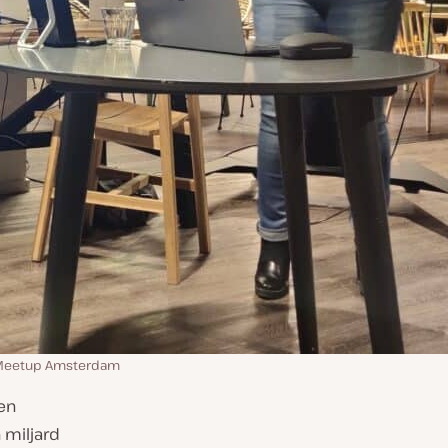
P Meetup Amsterdam
en
 miljard