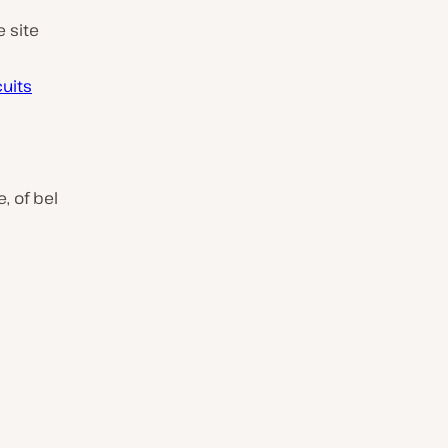
 site
cuits
, of bel