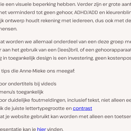
 een visuele beperking hebben. Verder zijn er grote aant
t verminderd tot geen gehoor, ADHD/ADD en kleurenblin
ijk ontwerp houdt rekening met iedereen, dus ook met d
mensen.
laat worden we allemaal onderdeel van een deze groep m
aan het gebruik van een (lees)bril, of een gehoorapparaat
g in toegankelijk design is een investering, geen kostenpos
 tips die Anne-Mieke ons meegaf:
oor ondertitels bij video’s
menu’s toegankelijk
oor duidelijke foutmeldingen, inclusief tekst, niet alleen e
k de juiste lettertypegrootte en
contrast
dat je website gebruikt kan worden met alleen een toets
esentatie kan je
hier
vinden.