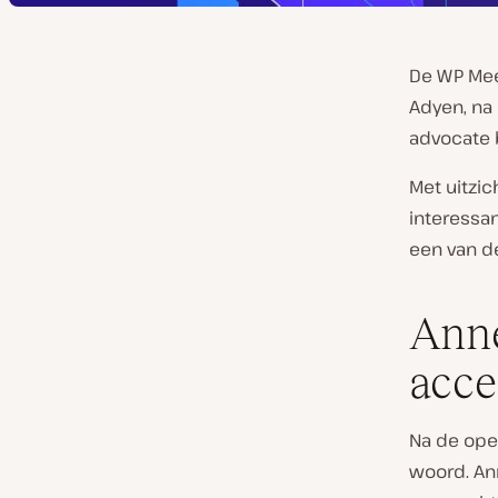
De WP Mee
Adyen, na
advocate b
Met uitzi
interessan
een van 
Anne
acce
Na de ope
woord. An