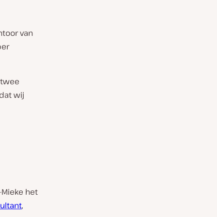
ntoor van
per
 twee
dat wij
-Mieke het
ultant
,