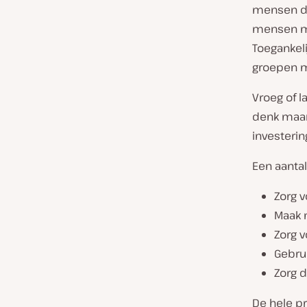
mensen die
mensen me
Toegankel
groepen 
Vroeg of 
denk maar 
investerin
Een aantal
Zorg v
Maak 
Zorg v
Gebrui
Zorg 
De hele pr