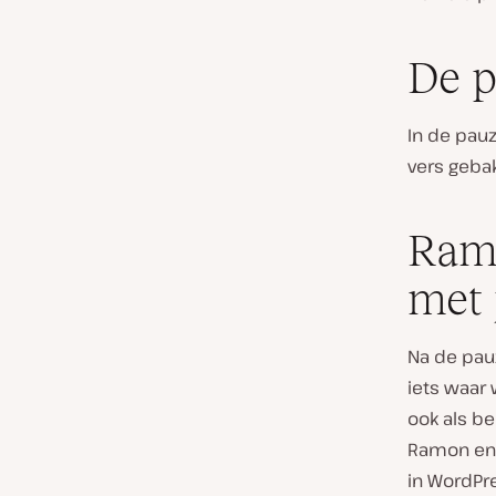
De 
In de pauz
vers geba
Ramo
met 
Na de pa
iets waar
ook als be
Ramon enke
in WordPr