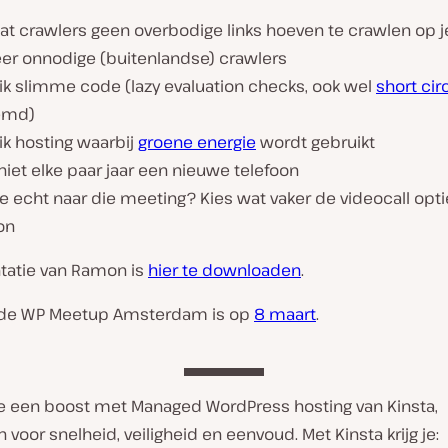
at crawlers geen overbodige links hoeven te crawlen op je
eer onnodige (buitenlandse) crawlers
ik slimme code (lazy evaluation checks, ook wel
short cir
emd)
ik hosting waarbij
groene energie
wordt gebruikt
iet elke paar jaar een nieuwe telefoon
e echt naar die meeting? Kies wat vaker de videocall optie
on
tatie van Ramon is
hier te downloaden
.
nde WP Meetup Amsterdam is op
8 maart
.
ite een boost met Managed WordPress hosting van Kinsta,
voor snelheid, veiligheid en eenvoud. Met Kinsta krijg je: