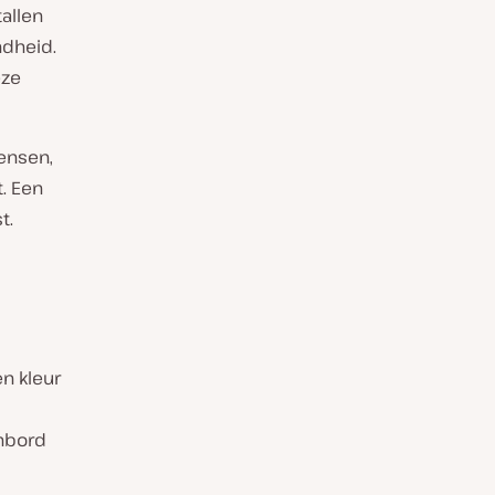
allen
dheid.
eze
ensen,
. Een
t.
en kleur
enbord