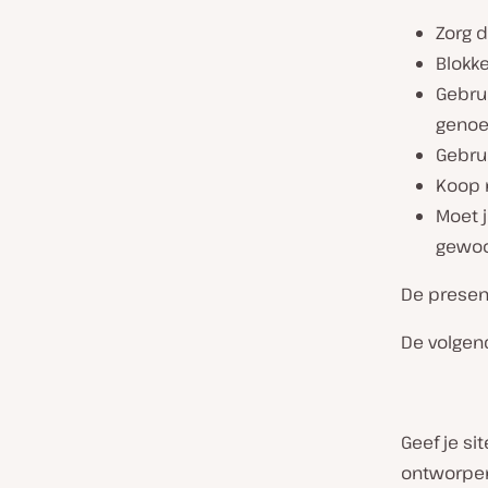
Zorg d
Blokk
Gebru
geno
Gebru
Koop n
Moet j
gewo
De presen
De volge
Geef je s
ontworpen 