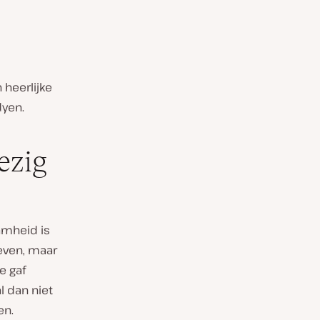
 heerlijke
dyen.
ezig
amheid is
even, maar
e gaf
l dan niet
en.