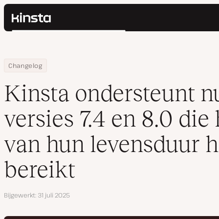
Kinsta®
Zoeken
Platform
Oplossingen
Inloggen
Home
Kinsta ondersteunt nu PHP versies 7.4 en 8.0 die het einde van
Changelog
Prijzen
Bronnen
Kinsta ondersteunt 
Contact
versies 7.4 en 8.0 die
van hun levensduur 
bereikt
Bijgewerkt
31 juli 2025