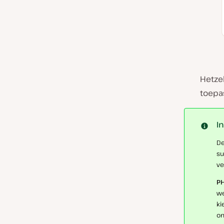
Hetze
toepas
I
De
su
ve
PH
we
ki
om