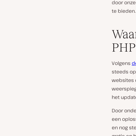
door onze
te bieden.
Waa
PHP 
Volgens
d
steeds op
websites d
weerspiege
het updat
Door onde
een oplos
en nog st