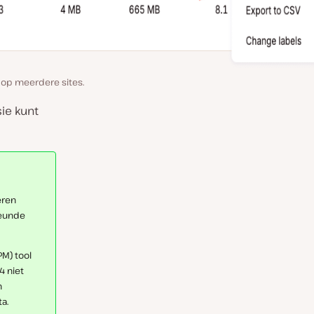
n op meerdere sites.
ie kunt
eren
teunde
PM) tool
4 niet
n
a.