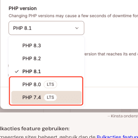
Kinsta onders
lkacties feature gebruiken:
e meerdere sites beheert, gebruik dan de
Bulkacties featur