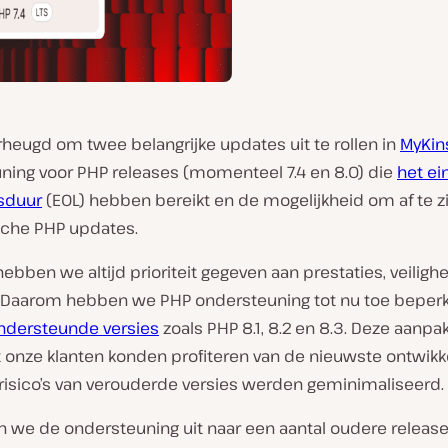
rheugd om twee belangrijke updates uit te rollen in
MyKin
ning voor PHP releases (momenteel 7.4 en 8.0) die
het ei
sduur
(EOL) hebben bereikt en de mogelijkheid om af te z
che PHP updates.
 hebben we altijd prioriteit gegeven aan prestaties, veiligh
it. Daarom hebben we PHP ondersteuning tot nu toe beperk
ondersteunde versies
zoals PHP 8.1, 8.2 en 8.3. Deze aanpa
t onze klanten konden profiteren van de nieuwste ontwikk
 risico’s van verouderde versies werden geminimaliseerd.
n we de ondersteuning uit naar een aantal oudere releas