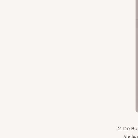
De Bu
Als j