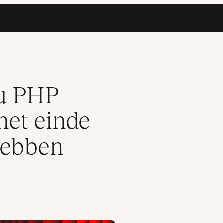
 hun levensduur hebben bereikt
nu PHP
 het einde
hebben