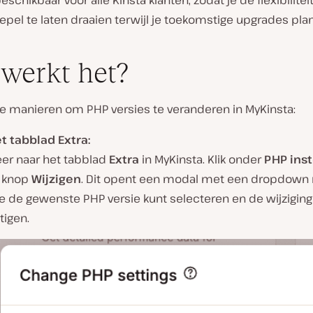
beschikbaar voor alle Kinsta klanten, zodat je de flexibilite
oepel te laten draaien terwijl je toekomstige upgrades plan
werkt het?
ee manieren om PHP versies te veranderen in MyKinsta:
et tabblad Extra:
eer naar het tabblad
Extra
in MyKinsta. Klik onder
PHP inst
 knop
Wijzigen
. Dit opent een modal met een dropdow
e de gewenste PHP versie kunt selecteren en de wijziging
tigen.