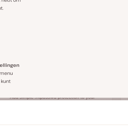
it hebt om
t.
ellingen
n menu
 kunt