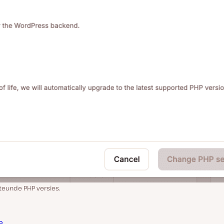
teunde PHP versies.
e
.