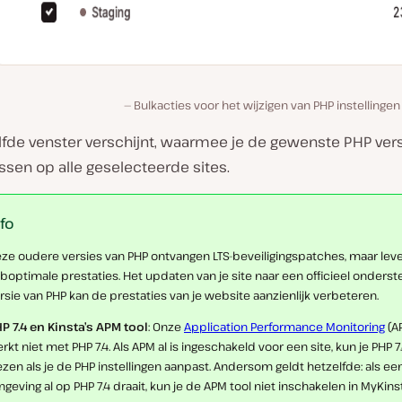
Bulkacties voor het wijzigen van PHP instellinge
lfde venster verschijnt, waarmee je de gewenste PHP vers
sen op alle geselecteerde sites.
nfo
ze oudere versies van PHP ontvangen LTS-beveiligingspatches, maar lev
boptimale prestaties. Het updaten van je site naar een officieel onders
rsie van PHP kan de prestaties van je website aanzienlijk verbeteren.
P 7.4 en Kinsta’s APM tool
: Onze
Application Performance Monitoring
(A
rkt niet met PHP 7.4. Als APM al is ingeschakeld voor een site, kun je PHP 7.
ezen als je de PHP instellingen aanpast. Andersom geldt hetzelfde: als ee
geving al op PHP 7.4 draait, kun je de APM tool niet inschakelen in MyKinst