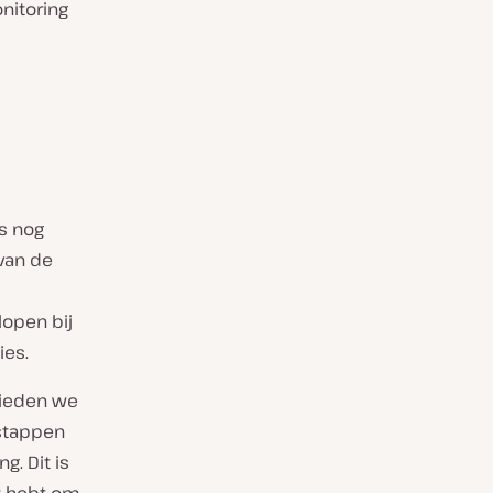
nitoring
s nog
van de
lopen bij
ies.
bieden we
 stappen
. Dit is