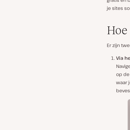
gratis en 
je sites s
Hoe 
Er zijn tw
Via h
Navig
op de
waar j
beves