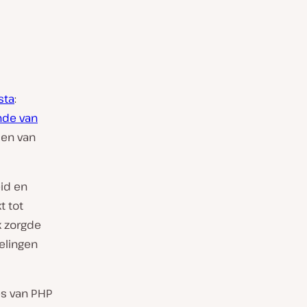
sta
:
nde van
ien van
eid en
t tot
k zorgde
elingen
es van PHP