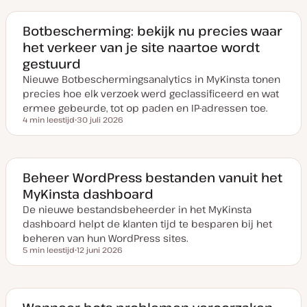
Botbescherming: bekijk nu precies waar
het verkeer van je site naartoe wordt
gestuurd
Nieuwe Botbeschermingsanalytics in MyKinsta tonen
precies hoe elk verzoek werd geclassificeerd en wat
ermee gebeurde, tot op paden en IP-adressen toe.
4 min leestijd
30 juli 2026
Leestijd
D
a
t
u
m
v
Beheer WordPress bestanden vanuit het
a
MyKinsta dashboard
n
u
De nieuwe bestandsbeheerder in het MyKinsta
p
d
dashboard helpt de klanten tijd te besparen bij het
a
t
beheren van hun WordPress sites.
e
5 min leestijd
12 juni 2026
Leestijd
D
a
t
u
m
v