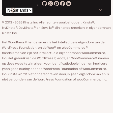
Kinsta
Kinsta
Kinsta
Kinsta
Kinsta
Selecteer
op
op
op
op
op
taal
GitHub
X
YouTube
Facebook
Linkedin
© 2013 - 2026 Kinsta Inc. Alle rechten voorbehouden.
Kinsta®,
MyKinsta®, DevKinsta® en Sevalla® zijn handelsmerken in eigendom van
Kinsta Inc.
Het WordPress® handelsmerk is het intellectuele eigendom van de
WordPress Foundation, en de Woo® en WooCommerce®
handelsmerken zijn het intellectuele eigendom van WooCommerce,
Inc. Het gebruik van de WordPress®, Woo®, en WooCommerce® namen
op deze website zijn alleen voor identificatiedoeleinden en impliceren
geen goedkeuring door de WordPress Foundation of WooCommerce,
Inc. Kinsta wordt niet onderschreven door, is geen eigendom van en is
niet verbonden aan de WordPress Foundation of WooCommerce, Inc.