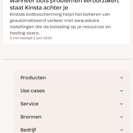
Wanneer bots problemen veroorzaken,
a
staat Kinsta achter je
n
u
Kinsta’s botbescherming helpt het beheren van
p
d
geautomatiseerd verkeer met aanpasbare
a
t
instellingen die de belasting op je resources en
e
hosting overa…
5 min leestijd
2 juni 2026
Leestijd
D
a
t
u
m
v
a
n
u
p
Producten
d
a
t
Use cases
e
Service
Bronnen
Bedrijf