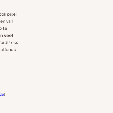
ook pixel
den van
o te
n veel
WordPress
reffende
tie
)