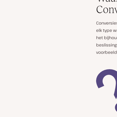
Conv
Conversie
elk type 
het bijho
beslissin
voorbeeld