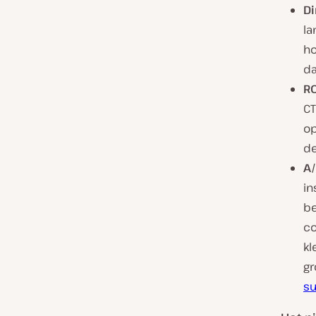
Di
la
ho
da
RO
CT
op
de
A/
in
be
co
kl
gr
s