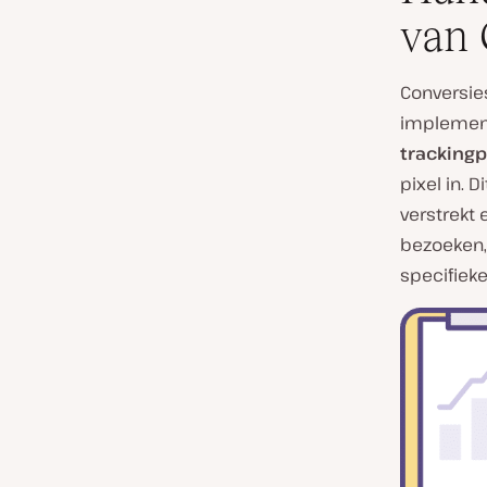
van 
Conversie
implement
trackingp
pixel in. 
verstrekt 
bezoeken,
specifieke