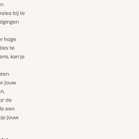
en
sies bij te
zigingen
er hoge
ies te
ns, kan je
nten
or jouw
en,
or de
ls een
 op jouw