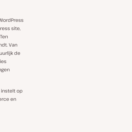
n WordPress
ess site,
 Ten
ndt. Van
urlijk de
ies
ingen
instelt op
erce en