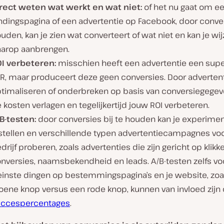
rect weten wat werkt en wat niet:
of het nu gaat om e
ndingspagina of een advertentie op Facebook, door conver
uden, kan je zien wat converteert of wat niet en kan je wij
arop aanbrengen.
I verbeteren:
misschien heeft een advertentie een sup
R, maar produceert deze geen conversies. Door advertent
timaliseren of onderbreken op basis van conversiegegeve
 kosten verlagen en tegelijkertijd jouw ROI verbeteren.
B-testen:
door conversies bij te houden kan je experime
stellen en verschillende typen advertentiecampagnes vo
drijf proberen, zoals advertenties die zijn gericht op klikk
nversies, naamsbekendheid en leads. A/B-testen zelfs vo
einste dingen op bestemmingspagina’s en je website, zoa
oene knop versus een rode knop, kunnen van invloed zijn
uccespercentages
.