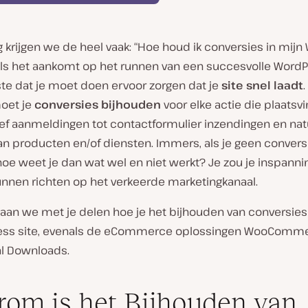
 krijgen we de heel vaak: “Hoe houd ik conversies in mij
 Als het aankomt op het runnen van een succesvolle WordPr
ste dat je moet doen ervoor zorgen dat je
site snel laadt
.
oet je
conversies bijhouden
voor elke actie die plaatsvi
ef aanmeldingen tot contactformulier inzendingen en natu
an producten en/of diensten. Immers, als je geen convers
hoe weet je dan wat wel en niet werkt? Je zou je inspann
unnen richten op het verkeerde marketingkanaal.
aan we met je delen hoe je het bijhouden van conversies 
ess site, evenals de eCommerce oplossingen WooComm
al Downloads.
om is het Bijhouden van