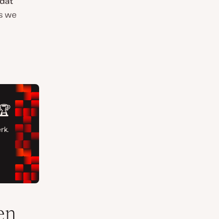
 dat
ls we
en