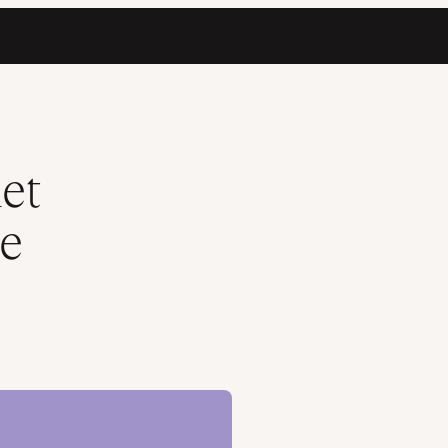
et
me