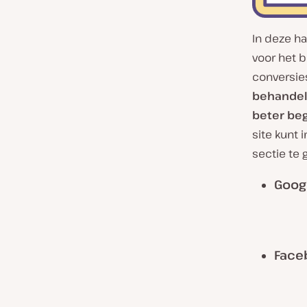
In deze h
voor het b
conversie
behandele
beter be
site kunt 
sectie te 
Googl
Face