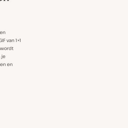
een
IF van 1×1
 wordt
 je
gen en