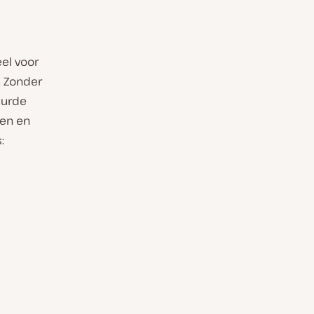
eel voor
. Zonder
uurde
nen en
: