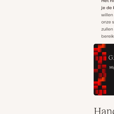
Het n
je de
willen
onze s
zullen
bereik
Hand