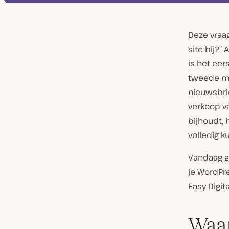
Deze vraag
site bij?”
is het eer
tweede m
nieuwsbri
verkoop v
bijhoudt, 
volledig k
Vandaag g
je WordPr
Easy Digit
Waar