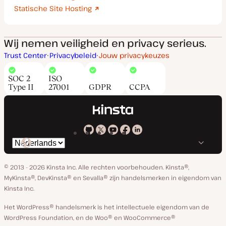
Statische Site Hosting
Wij nemen veiligheid en privacy serieus.
Trust Center
Privacybeleid
Jouw privacykeuzes
SOC 2
ISO
Type II
27001
GDPR
CCPA
Kinsta
Kinsta
Kinsta
Kinsta
Kinsta
Selecteer
op
op
op
op
op
taal
GitHub
X
YouTube
Facebook
Linkedin
© 2013 - 2026 Kinsta Inc. Alle rechten voorbehouden.
Kinsta®,
MyKinsta®, DevKinsta® en Sevalla® zijn handelsmerken in eigendom van
Kinsta Inc.
Het WordPress® handelsmerk is het intellectuele eigendom van de
WordPress Foundation, en de Woo® en WooCommerce®