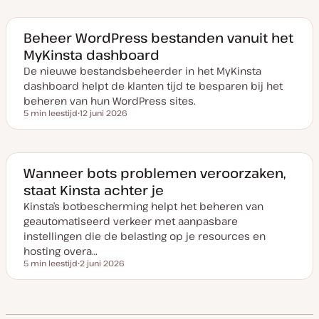
t
u
m
v
Beheer WordPress bestanden vanuit het
a
MyKinsta dashboard
n
u
De nieuwe bestandsbeheerder in het MyKinsta
p
d
dashboard helpt de klanten tijd te besparen bij het
a
t
beheren van hun WordPress sites.
e
5 min leestijd
12 juni 2026
Leestijd
D
a
t
u
m
v
Wanneer bots problemen veroorzaken,
a
staat Kinsta achter je
n
u
Kinsta’s botbescherming helpt het beheren van
p
d
geautomatiseerd verkeer met aanpasbare
a
t
instellingen die de belasting op je resources en
e
hosting overa…
5 min leestijd
2 juni 2026
Leestijd
D
a
t
u
m
v