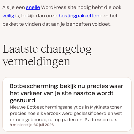
Als je een
snelle
WordPress site nodig hebt die ook
veilig
is, bekijk dan onze
hostingpakketten
om het
pakket te vinden dat aan je behoeften voldoet.
Laatste changelog
vermeldingen
Botbescherming: bekijk nu precies waar
het verkeer van je site naartoe wordt
gestuurd
Nieuwe Botbeschermingsanalytics in MyKinsta tonen
precies hoe elk verzoek werd geclassificeerd en wat
ermee gebeurde, tot op paden en IP-adressen toe.
4 min leestijd
30 juli 2026
Leestijd
D
a