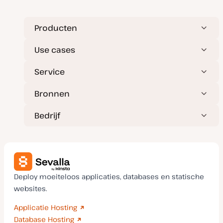
a
n
u
p
Producten
d
a
t
Use cases
e
Service
Bronnen
Bedrijf
Deploy moeiteloos applicaties, databases en statische
websites.
Applicatie Hosting
Database Hosting