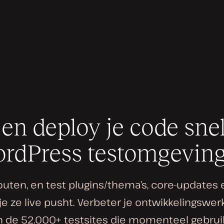
 en deploy je code sne
rdPress testomgevin
uten, en test plugins/thema’s, core-updates
e ze live pusht. Verbeter je ontwikkelingswe
an de 52.000+ testsites die momenteel gebru