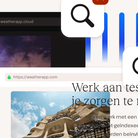
Werk aan te
je zorgen t
Ontwikkel en werk met een g
automatisch niet-geïndexee
rankings niet worden beïnv