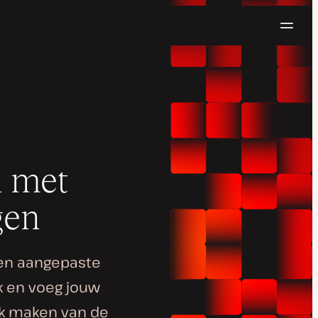
Navig
Probeer gratis
l met
gen
 en aangepaste
rk en voeg jouw
ik maken van de