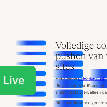
Volledige co
pushen van w
sites
Met Kinsta’s
Selective Push
die je van je WordPress test
alleen bestanden, alleen da
Dit is handig voor eigenare