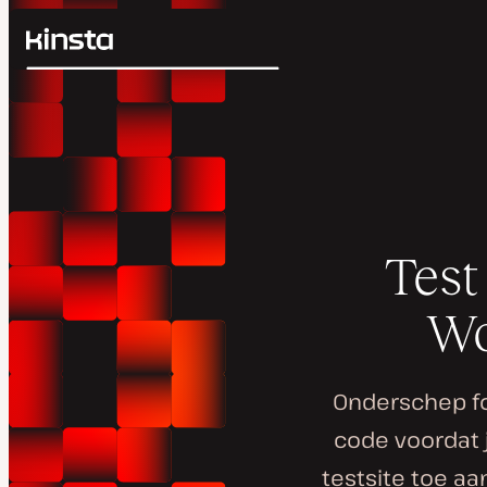
Kinsta®
Zoeken
Platform
Oplossingen
Inloggen
Prijzen
Bronnen
Contact
Test
Wo
Onderschep fo
code voordat j
testsite toe a