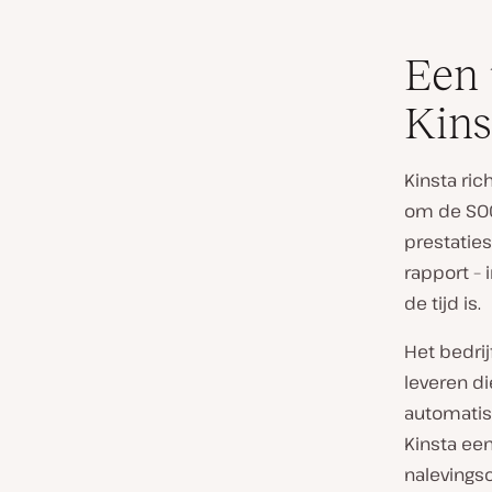
Een 
Kins
Kinsta ric
om de SOC 
prestaties
rapport –
de tijd is.
Het bedri
leveren d
automatis
Kinsta ee
nalevingsc