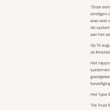
“Onze eer
eindigen 
was veel v
de system
aan het v
Op 15 aug
ze Kinsta’
Het rappor
systemen 
goedgekeu
beveiligin
Het Type I
“De Trust 