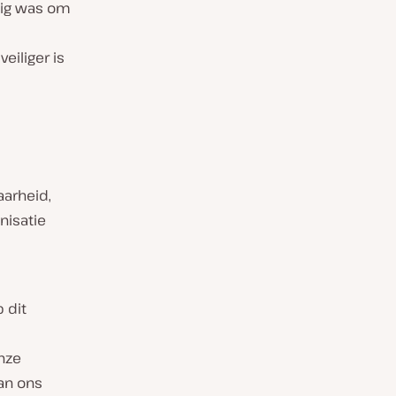
ttig was om
eiliger is
aarheid,
nisatie
p dit
nze
an ons