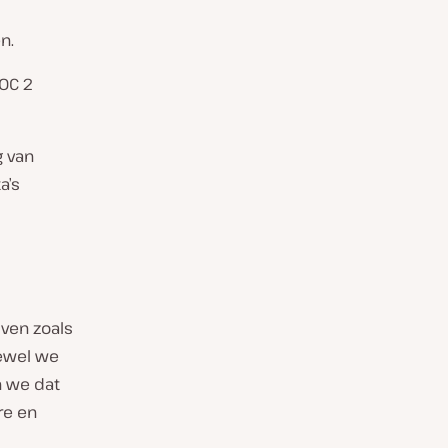
n.
SOC 2
g van
a’s
ven zoals
oewel we
n we dat
re en