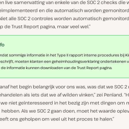
en live samenvatting van enkele van de SOC 2 checks die 
ïmplementeerd en die automatisch worden gemonitord,
“Niet alle SOC 2 controles worden automatisch gemonitor
 de Trust Report pagina, maar veel wel.”
nfo
dat sommige informatie in het Type II rapport interne procedures bij Ki
schrijft, moeten klanten een geheimhoudingsverklaring ondertekenen 
 de informatie kunnen downloaden van de Trust Report pagina.
vanaf het begin belangrijk voor ons was, was dat we SOC 2 
andelen als iets dat we af wilden vinken,” zei Penland. “Hi
n we niet geïnteresseerd in het bezig zijn met dingen om
e hebben. Als we SOC 2 gaan doen, moet het waarde oplev
eft ons geholpen om veel uit het proces te halen.”