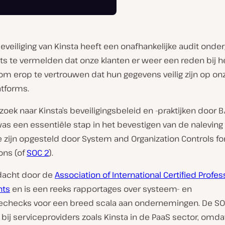
veiliging van Kinsta heeft een onafhankelijke audit onde
ots te vermelden dat onze klanten er weer een reden bij 
om erop te vertrouwen dat hun gegevens veilig zijn op on
atforms.
oek naar Kinsta’s beveiligingsbeleid en -praktijken door
B
as een essentiële stap in het bevestigen van de naleving
ie zijn opgesteld door System and Organization Controls fo
ons (of
SOC 2
).
dacht door de
Association of International Certified Profes
nts
en is een reeks rapportages over systeem- en
iechecks voor een breed scala aan ondernemingen. De SOC
bij serviceproviders zoals Kinsta in de PaaS sector, omda