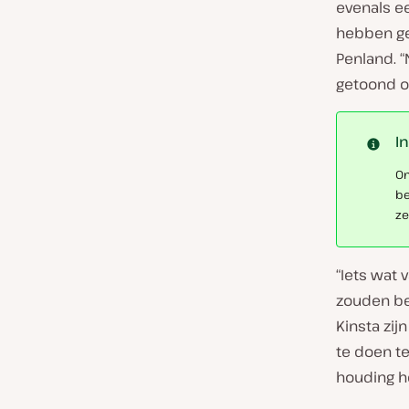
evenals e
hebben ge
Penland. 
getoond op
I
Om
be
ze
“Iets wat 
zouden beh
Kinsta zij
te doen t
houding he