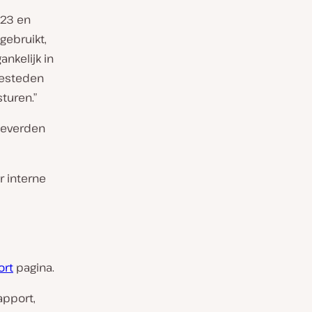
023 en
gebruikt,
nkelijk in
besteden
turen.”
 leverden
r interne
ort
pagina.
apport,