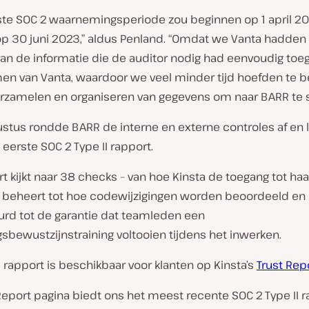
ste SOC 2 waarnemingsperiode zou beginnen op 1 april 2
op 30 juni 2023,” aldus Penland. “Omdat we Vanta hadden 
an de informatie die de auditor nodig had eenvoudig toega
en van Vanta, waardoor we veel minder tijd hoefden te 
erzamelen en organiseren van gegevens om naar BARR te s
ustus rondde BARR de interne en externe controles af en
s eerste SOC 2 Type II rapport.
t kijkt naar 38 checks – van hoe Kinsta de toegang tot haa
beheert tot hoe codewijzigingen worden beoordeeld en
rd tot de garantie dat teamleden een
gsbewustzijnstraining voltooien tijdens het inwerken.
I rapport is beschikbaar voor klanten op Kinsta’s
Trust Rep
Report pagina biedt ons het meest recente SOC 2 Type II r