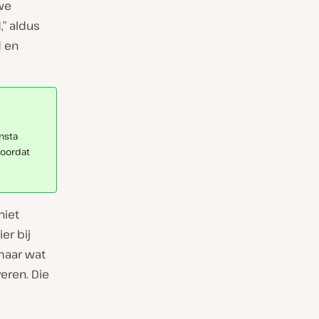
we
” aldus
d en
nsta
voordat
niet
er bij
 maar wat
eren. Die