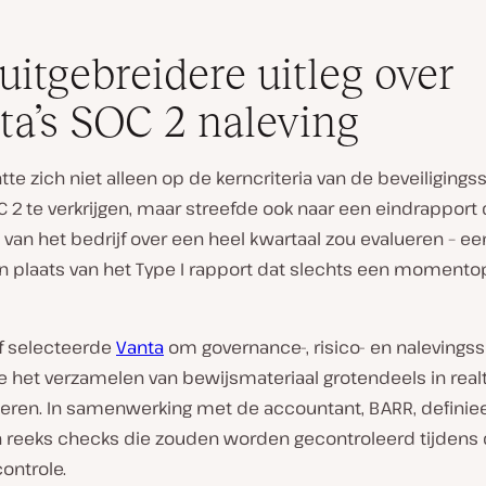
uitgebreidere uitleg over
ta’s SOC 2 naleving
htte zich niet alleen op de kerncriteria van de beveiligings
2 te verkrijgen, maar streefde ook naar een eindrapport 
 van het bedrijf over een heel kwartaal zou evalueren – een
 in plaats van het Type I rapport dat slechts een moment
jf selecteerde
Vanta
om governance-, risico- en nalevingss
ie het verzamelen van bewijsmateriaal grotendeels in rea
eren. In samenwerking met de accountant, BARR, definie
n reeks checks die zouden worden gecontroleerd tijdens
ontrole.