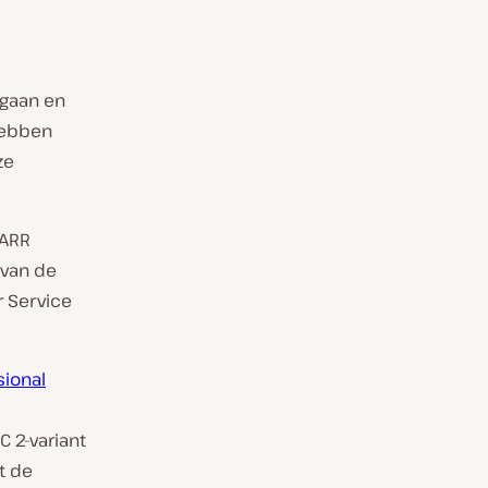
rgaan en
hebben
ze
ARR
 van de
r Service
sional
 2-variant
t de