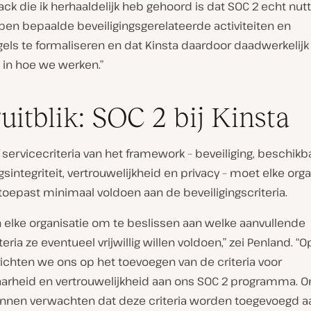
ck die ik herhaaldelijk heb gehoord is dat SOC 2 echt nu
pen bepaalde beveiligingsgerelateerde activiteiten en
els te formaliseren en dat Kinsta daardoor daadwerkelijk v
in hoe we werken.”
uitblik: SOC 2 bij Kinsta
f servicecriteria van het framework – beveiliging, beschikb
sintegriteit, vertrouwelijkheid en privacy – moet elke orga
toepast minimaal voldoen aan de beveiligingscriteria.
n elke organisatie om te beslissen aan welke aanvullende
eria ze eventueel vrijwillig willen voldoen,” zei Penland. “O
chten we ons op het toevoegen van de criteria voor
arheid en vertrouwelijkheid aan ons SOC 2 programma. O
unnen verwachten dat deze criteria worden toegevoegd a