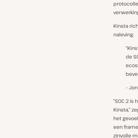
protocolle
verwerking
Kinsta ric
naleving.
“Kins
de SO
ecos
bevei
– Jon
“SOC 2 is
Kinsta,” z
het gevoe
een frame
zinvolle m