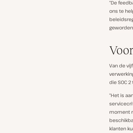
“De feedba
ons te hel
beleidsreg
geworden 
Voor
Van de vij
verwerking
die SOC 2 
“Het is aa
servicecrit
moment ri
beschikba
klanten k