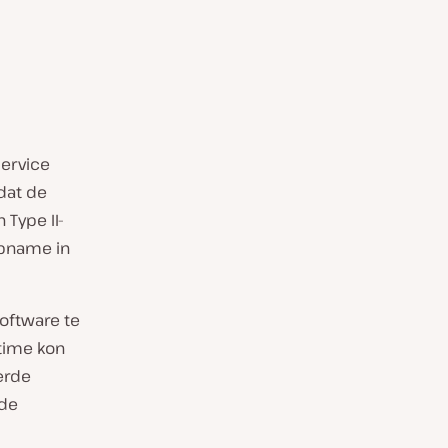
service
dat de
 Type II-
opname in
oftware te
ltime kon
erde
 de