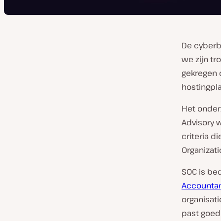
De cyberbe
we zijn tr
gekregen 
hostingpl
Het onderz
Advisory
w
criteria d
Organizati
SOC is be
Accounta
organisat
past goed 