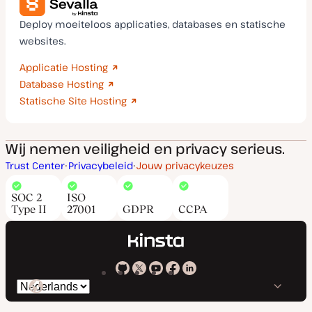
Deploy moeiteloos applicaties, databases en statische
websites.
Applicatie Hosting
Database Hosting
Statische Site Hosting
Wij nemen veiligheid en privacy serieus.
Trust Center
Privacybeleid
Jouw privacykeuzes
SOC 2
ISO
Type II
27001
GDPR
CCPA
Kinsta
Kinsta
Kinsta
Kinsta
Kinsta
Selecteer
op
op
op
op
op
taal