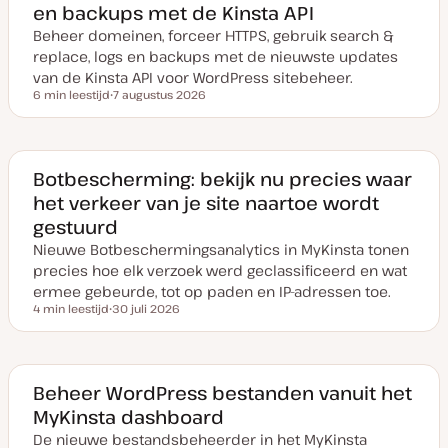
en backups met de Kinsta API
Beheer domeinen, forceer HTTPS, gebruik search &
replace, logs en backups met de nieuwste updates
van de Kinsta API voor WordPress sitebeheer.
6 min leestijd
7 augustus 2026
Leestijd
D
a
t
u
m
v
Botbescherming: bekijk nu precies waar
a
het verkeer van je site naartoe wordt
n
u
gestuurd
p
d
Nieuwe Botbeschermingsanalytics in MyKinsta tonen
a
t
precies hoe elk verzoek werd geclassificeerd en wat
e
ermee gebeurde, tot op paden en IP-adressen toe.
4 min leestijd
30 juli 2026
Leestijd
D
a
t
u
m
v
Beheer WordPress bestanden vanuit het
a
MyKinsta dashboard
n
u
De nieuwe bestandsbeheerder in het MyKinsta
p