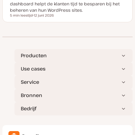
d
dashboard helpt de klanten tijd te besparen bij het
a
t
beheren van hun WordPress sites.
e
5 min leestijd
12 juni 2026
Leestijd
D
a
t
u
m
v
a
n
u
p
Producten
d
a
t
Use cases
e
Service
Bronnen
Bedrijf