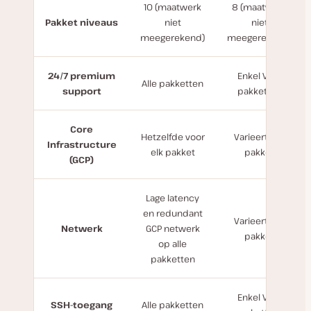
10 (maatwerk
8 (maatwerk
Pakket niveaus
niet
niet
meegerekend)
meegerekend)
24/7 premium
Enkel VPS-
Alle pakketten
support
pakketten
Core
Hetzelfde voor
Varieert per
Infrastructure
elk pakket
pakket
(GCP)
Lage latency
en redundant
Varieert per
Netwerk
GCP netwerk
pakket
op alle
pakketten
Enkel VPS-
SSH-toegang
Alle pakketten