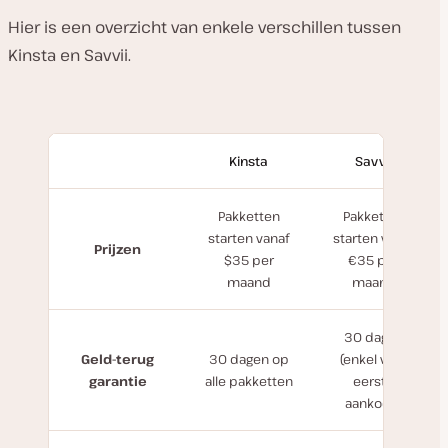
Hier is een overzicht van enkele verschillen tussen
Kinsta en Savvii.
Kinsta
Savvii
Pakketten
Pakketten
starten vanaf
starten vanaf
Prijzen
$35 per
€35 per
maand
maand
30 dagen
Geld-terug
30 dagen op
(enkel voor
garantie
alle pakketten
eerste
aankoop)