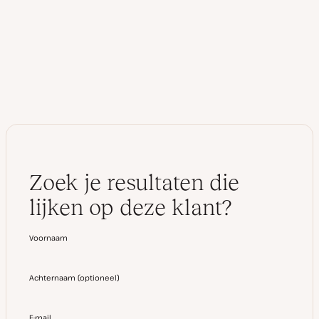
b
n
s
k
i
e
t
d
e
I
n
Zoek je resultaten die
lijken op deze klant?
Voornaam
Achternaam
(
optioneel
)
E-mail