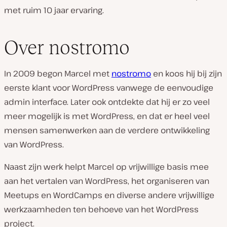
n
met ruim 10 jaar ervaring.
d
v
Over nostromo
a
n
In 2009 begon Marcel met
nostromo
en koos hij bij zijn
k
eerste klant voor WordPress vanwege de eenvoudige
l
admin interface. Later ook ontdekte dat hij er zo veel
a
meer mogelijk is met WordPress, en dat er heel veel
n
mensen samenwerken aan de verdere ontwikkeling
t
van WordPress.
:
Naast zijn werk helpt Marcel op vrijwillige basis mee
aan het vertalen van WordPress, het organiseren van
Meetups en WordCamps en diverse andere vrijwillige
werkzaamheden ten behoeve van het WordPress
project.