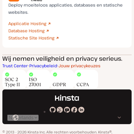
Deploy moeiteloos applicaties, databases en statische
websites.
Applicatie Hosting
Database Hosting
Statische Site Hosting
Wij nemen veiligheid en privacy serieus.
Trust Center
Privacybeleid
Jouw privacykeuzes
SOC 2
ISO
Type II
27001
GDPR
CCPA
Kinsta
Kinsta
Kinsta
Kinsta
Kinsta
Selecteer
op
op
op
op
op
taal
GitHub
X
YouTube
Facebook
Linkedin
© 2013 - 2026 Kinsta Inc. Alle rechten voorbehouden.
Kinsta®,