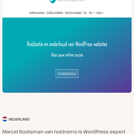
NEDERLAND
L
a
Marcel Bootsman van nostromo is WordPress expert