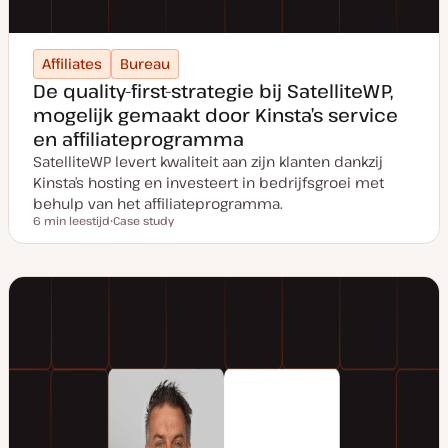
Affiliates
Bureau
De quality-first-strategie bij SatelliteWP,
mogelijk gemaakt door Kinsta’s service
en affiliateprogramma
SatelliteWP levert kwaliteit aan zijn klanten dankzij
Kinsta’s hosting en investeert in bedrijfsgroei met
behulp van het affiliateprogramma.
6 min leestijd
Case study
Leestijd
P
o
s
t
t
y
p
e