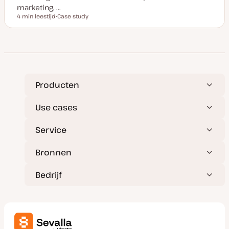
marketing, ...
4 min leestijd
Case study
Leestijd
P
o
s
t
t
y
p
e
Producten
Use cases
Service
Bronnen
Bedrijf