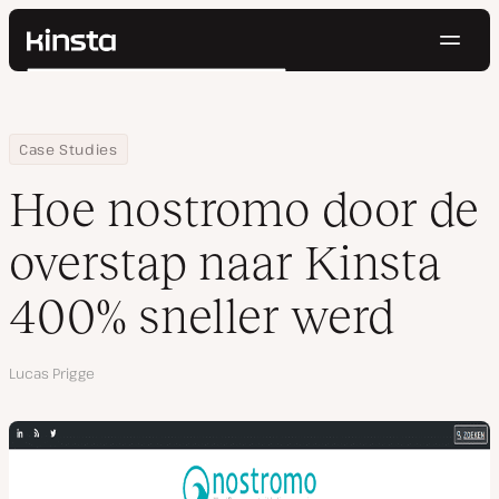
Navig
Kinsta®
Zoeken
Platform
Oplossingen
Inloggen
Probeer gratis
Home
Bedrijf
Hoe nostromo door de overstap naar Kinsta 400% sneller werd
Case Studies
Prijzen
Bronnen
Hoe nostromo door de
Contact
overstap naar Kinsta
400% sneller werd
Auteur
Lucas Prigge