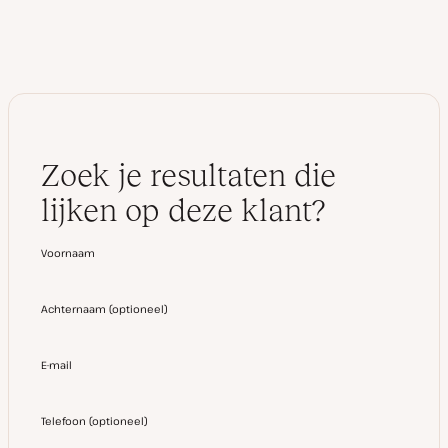
I
n
Zoek je resultaten die
lijken op deze klant?
Voornaam
Achternaam
(
optioneel
)
E-mail
Telefoon
(
optioneel
)