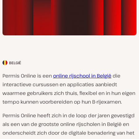
BELGIË
L
a
Permis Online is een
online rijschool in België
die
n
interactieve cursussen en applicaties aanbiedt
d
waarmee gebruikers zich thuis, flexibel en in hun eigen
v
tempo kunnen voorbereiden op hun B-rijexamen.
a
Permis Online heeft zich in de loop der jaren gevestigd
n
als een van de grootste online rijscholen in België en
k
onderscheidt zich door de digitale benadering van het
l