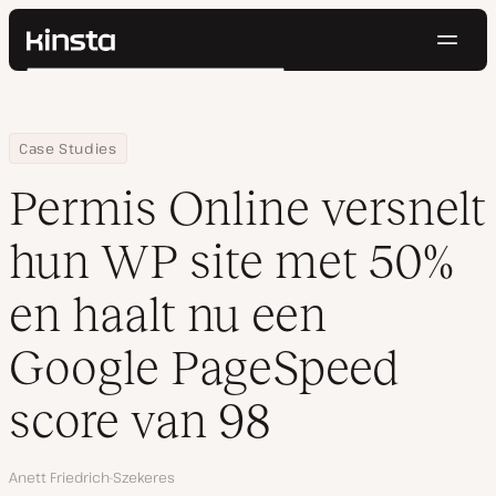
Navig
Kinsta®
Zoeken
Platform
Oplossingen
Inloggen
Probeer gratis
Home
Bedrijf
Permis Online versnelt hun WP site met 50% en haalt nu een Go
Case Studies
Prijzen
Bronnen
Permis Online versnelt
Contact
hun WP site met 50%
en haalt nu een
Google PageSpeed
score van 98
Auteur
Anett Friedrich-Szekeres