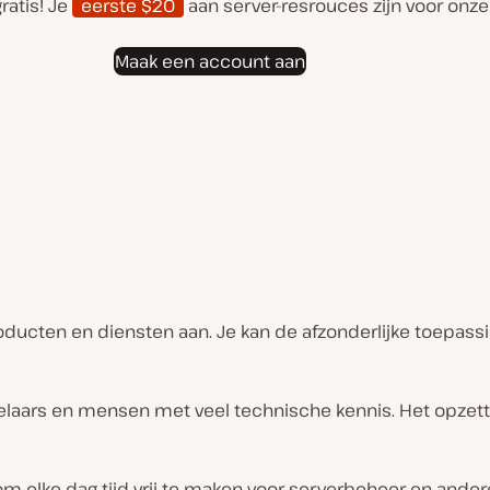
ratis! Je
eerste $20
aan server-resrouces zijn voor onze
Maak een account aan
ducten en diensten aan. Je kan de afzonderlijke toepass
kkelaars en mensen met veel technische kennis. Het opze
 om elke dag tijd vrij te maken voor serverbeheer en ande