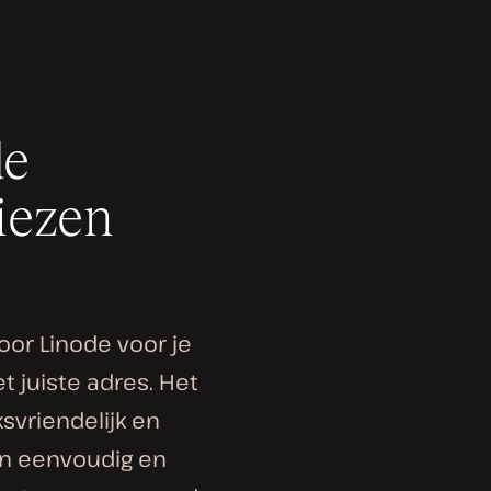
de
iezen
voor Linode voor je
t juiste adres. Het
ksvriendelijk en
en eenvoudig en