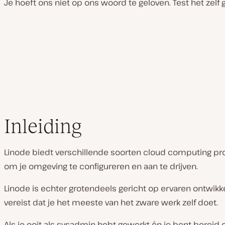
Je hoeft ons niet op ons woord te geloven. Test het zelf g
Inleiding
Linode biedt verschillende soorten cloud computing pro
om je omgeving te configureren en aan te drijven.
Linode is echter grotendeels gericht op ervaren ontwi
vereist dat je het meeste van het zware werk zelf doet.
Als je ooit als sysadmin hebt gewerkt én je bent bereid