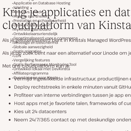
Applicatie en Database Hosting
Inleiding
Krijg je applicaties en d
Kinsta vs. Linode
Maak je site sneller
Prestaties en schaalbaarheid
cloudplatform van Kinst
Deskundige support
MyKinsta Dashboard
Ontwikkelaarsvriendelijk
Geoptimaliseerd voor e-commerce
Als je geïnteresseerd bent in Kinsta’s Managed WordPress
Beveiligd en beschermd
Globale aanwezigheid
Gratis migraties
Als je op zoek bent naar een alternatief voor Linode om j
CDN
Vergelijking features
Gratis Performance Monitoring Tool
Met ons cloudplatform kun je:
Ontwikkel lokaal met DevKinsta
Affiliateprogramma
Overstappen naar Kinsta
Vermijd ingewikkelde infrastructuur, productlijne
Deploy rechtstreeks in enkele minuten vanuit GitH
Profiteer van interne verbindingen tussen je app en 
Host apps met je favoriete talen, frameworks of cu
Kies uit 24 datacenters
Neem 24/7/365 contact op met deskundige onder