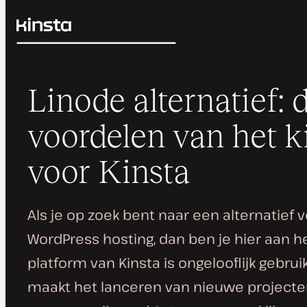
Kinsta®
Zoeken
Platform
Oplossingen
Inloggen
Linode alternatief: 
Prijzen
Bronnen
voordelen van het k
Contact
voor Kinsta
Als je op zoek bent naar een alternatief 
WordPress hosting, dan ben je hier aan he
platform van Kinsta is ongelooflijk gebrui
maakt het lanceren van nieuwe project