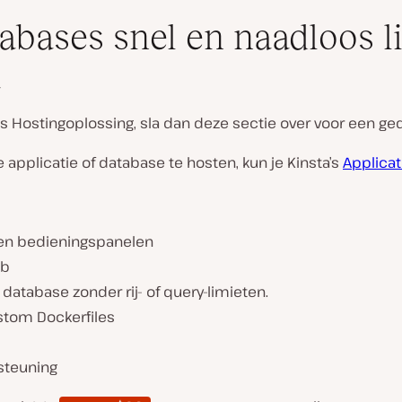
atabases snel en naadloos l
a
 Hostingoplossing, sla dan deze sectie over voor een gede
e applicatie of database te hosten, kun je Kinsta’s
Applicat
n en bedieningspanelen
ub
database zonder rij- of query-limieten.
stom Dockerfiles
steuning