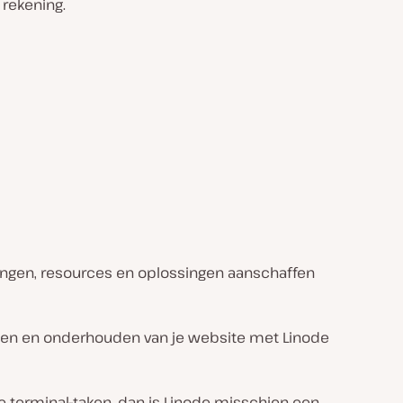
 rekening.
ingen, resources en oplossingen aanschaffen
tten en onderhouden van je website met Linode
re terminal-taken, dan is Linode misschien een