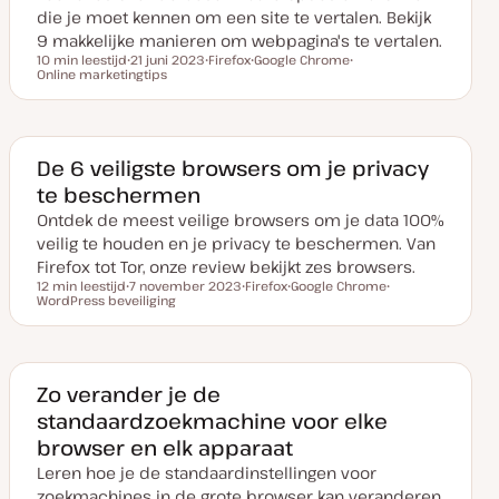
die je moet kennen om een site te vertalen. Bekijk
9 makkelijke manieren om webpagina's te vertalen.
10 min leestijd
21 juni 2023
Firefox
Google Chrome
Leestijd
Online marketingtips
D
O
O
O
a
n
n
n
t
d
d
d
u
e
e
e
m
r
r
r
v
w
w
w
a
e
e
e
De 6 veiligste browsers om je privacy
n
r
r
r
te beschermen
u
p
p
p
p
Ontdek de meest veilige browsers om je data 100%
d
a
veilig te houden en je privacy te beschermen. Van
t
e
Firefox tot Tor, onze review bekijkt zes browsers.
12 min leestijd
7 november 2023
Firefox
Google Chrome
Leestijd
WordPress beveiliging
D
O
O
O
a
n
n
n
t
d
d
d
u
e
e
e
m
r
r
r
v
w
w
w
a
e
e
e
Zo verander je de
n
r
r
r
standaardzoekmachine voor elke
u
p
p
p
p
browser en elk apparaat
d
a
Leren hoe je de standaardinstellingen voor
t
e
zoekmachines in de grote browser kan veranderen