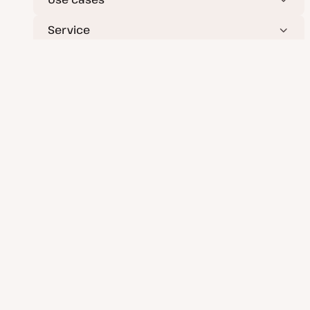
Service
Bronnen
Bedrijf
Deploy moeiteloos applicaties, databases en statische
websites.
Applicatie Hosting
Database Hosting
Statische Site Hosting
Wij nemen veiligheid en privacy serieus.