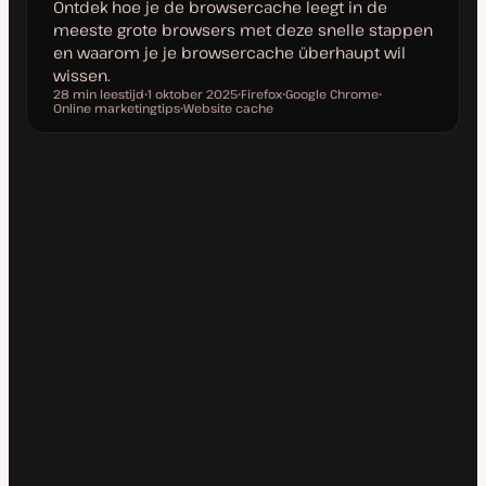
Ontdek hoe je de browsercache leegt in de
meeste grote browsers met deze snelle stappen
en waarom je je browsercache überhaupt wil
wissen.
28 min leestijd
1 oktober 2025
Firefox
Google Chrome
Leestijd
Online marketingtips
D
Website cache
O
O
O
a
O
n
n
n
t
n
d
d
d
u
d
e
e
e
m
e
r
r
r
v
r
w
w
w
a
w
e
e
e
n
e
r
r
r
u
r
p
p
p
p
p
d
a
t
e