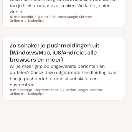
kan je flink productiever maken. We laten je hier
zien h…
15 min leestijd
21 juni 2023
Firefox
Google Chrome
Leestijd
Online marketingtips
D
O
O
O
a
n
n
n
t
d
d
d
u
e
e
e
m
r
r
r
v
w
w
w
a
e
e
e
Zo schakel je pushmeldingen uit
n
r
r
r
(Windows/Mac, iOS/Android, alle
u
p
p
p
p
browsers en meer)
d
a
Wil je meer grip op ongewenste berichten en
t
e
updates? Check deze uitgebreide handleiding over
hoe je pushberichten kan uitschakelen en
customizen.
11 min leestijd
1 september 2025
Firefox
Google Chrome
Leestijd
Online marketingtips
D
O
O
O
a
n
n
n
t
d
d
d
u
e
e
e
m
r
r
r
v
w
w
w
a
e
e
e
n
r
r
r
u
p
p
p
p
d