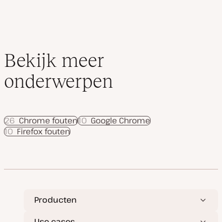
a
t
e
Bekijk meer
onderwerpen
26
Chrome fouten
10
Google Chrome
10
Firefox fouten
Producten
Use cases