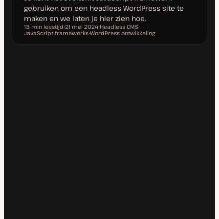
gebruiken om een headless WordPress site te
maken en we laten je hier zien hoe.
13 min leestijd
21 mei 2024
Headless CMS
Leestijd
JavaScript frameworks
D
WordPress ontwikkeling
O
O
a
O
n
n
t
n
d
d
u
d
e
e
m
e
r
r
v
r
w
w
a
w
e
e
n
e
r
r
u
r
p
p
p
p
d
a
t
e