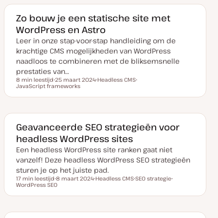
m
r
r
v
w
w
a
e
e
Zo bouw je een statische site met
n
r
r
WordPress en Astro
u
p
p
p
Leer in onze stap-voor-stap handleiding om de
d
a
krachtige CMS mogelijkheden van WordPress
t
e
naadloos te combineren met de bliksemsnelle
prestaties van…
8 min leestijd
25 maart 2024
Headless CMS
Leestijd
JavaScript frameworks
D
O
O
a
n
n
t
d
d
u
e
e
m
r
r
v
w
w
a
e
e
Geavanceerde SEO strategieën voor
n
r
r
headless WordPress sites
u
p
p
p
Een headless WordPress site ranken gaat niet
d
a
vanzelf! Deze headless WordPress SEO strategieën
t
e
sturen je op het juiste pad.
17 min leestijd
8 maart 2024
Headless CMS
SEO strategie
Leestijd
WordPress SEO
D
O
O
O
a
n
n
n
t
d
d
d
u
e
e
e
m
r
r
r
v
w
w
w