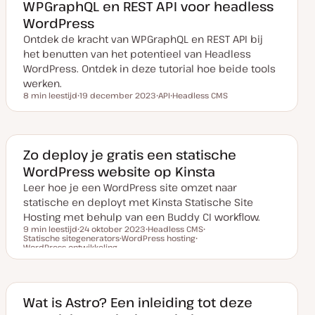
WPGraphQL en REST API voor headless
n
r
r
u
p
p
WordPress
p
d
Ontdek de kracht van WPGraphQL en REST API bij
a
t
het benutten van het potentieel van Headless
e
WordPress. Ontdek in deze tutorial hoe beide tools
werken.
8 min leestijd
19 december 2023
API
Headless CMS
Leestijd
D
O
O
a
n
n
t
d
d
u
e
e
m
r
r
v
w
w
Zo deploy je gratis een statische
a
e
e
WordPress website op Kinsta
n
r
r
u
p
p
Leer hoe je een WordPress site omzet naar
p
d
statische en deployt met Kinsta Statische Site
a
t
Hosting met behulp van een Buddy CI workflow.
e
9 min leestijd
24 oktober 2023
Headless CMS
Statische sitegenerators
D
WordPress hosting
O
O
Leestijd
WordPress ontwikkeling
a
O
n
O
n
t
n
d
n
d
u
d
e
d
e
m
e
r
e
r
v
r
w
r
w
a
w
e
w
e
Wat is Astro? Een inleiding tot deze
n
e
r
e
r
u
r
p
r
p