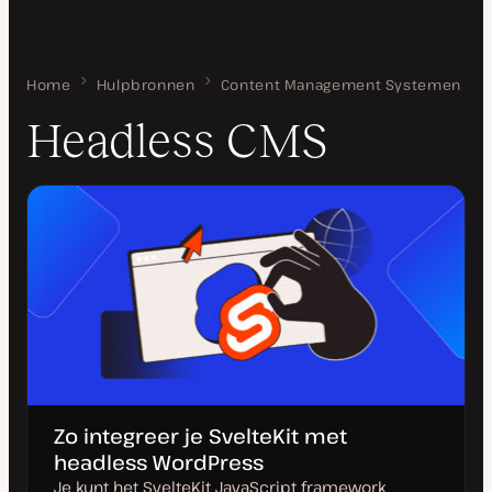
Home
Headless CMS
Hulpbronnen
Content Management Systemen
Headless CMS
Zo integreer je SvelteKit met
headless WordPress
Je kunt het SvelteKit JavaScript framework