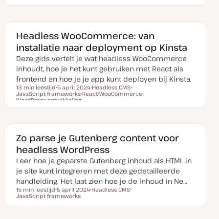
D
O
O
a
n
n
t
d
d
u
e
e
m
r
r
v
w
w
Headless WooCommerce: van
a
e
e
installatie naar deployment op Kinsta
n
r
r
u
p
p
Deze gids vertelt je wat headless WooCommerce
p
d
inhoudt, hoe je het kunt gebruiken met React als
a
t
frontend en hoe je je app kunt deployen bij Kinsta.
e
13 min leestijd
5 april 2024
Headless CMS
JavaScript frameworks
D
React
O
WooCommerce
O
Leestijd
WordPress ontwikkeling
a
O
n
O
n
O
t
n
d
n
d
n
u
d
e
d
e
d
m
e
r
e
r
e
v
r
w
r
w
r
a
w
e
w
e
w
Zo parse je Gutenberg content voor
n
e
r
e
r
e
u
r
p
r
p
r
headless WordPress
p
p
p
p
d
Leer hoe je geparste Gutenberg inhoud als HTML in
a
t
je site kunt integreren met deze gedetailleerde
e
handleiding. Het laat zien hoe je de inhoud in Ne…
15 min leestijd
5 april 2024
Headless CMS
Leestijd
JavaScript frameworks
D
O
O
a
n
n
t
d
d
u
e
e