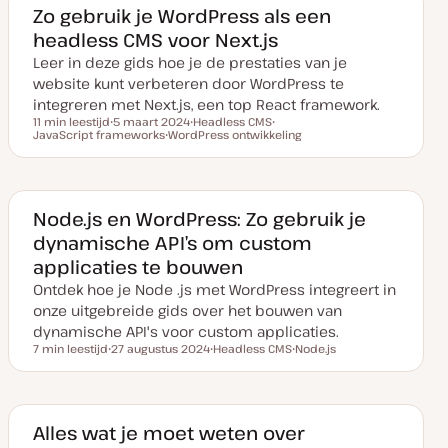
a
e
e
e
Zo gebruik je WordPress als een
n
r
r
r
headless CMS voor Next.js
u
p
p
p
p
Leer in deze gids hoe je de prestaties van je
d
a
website kunt verbeteren door WordPress te
t
e
integreren met Next.js, een top React framework.
11 min leestijd
5 maart 2024
Headless CMS
Leestijd
JavaScript frameworks
D
WordPress ontwikkeling
O
O
a
O
n
n
t
n
d
d
u
d
e
e
m
e
r
r
v
r
w
w
a
w
e
e
Node.js en WordPress: Zo gebruik je
n
e
r
r
dynamische API’s om custom
u
r
p
p
p
p
applicaties te bouwen
d
a
Ontdek hoe je Node .js met WordPress integreert in
t
e
onze uitgebreide gids over het bouwen van
dynamische API's voor custom applicaties.
7 min leestijd
27 augustus 2024
Headless CMS
Node.js
Leestijd
D
O
O
a
n
n
t
d
d
u
e
e
m
r
r
v
w
w
Alles wat je moet weten over
a
e
e