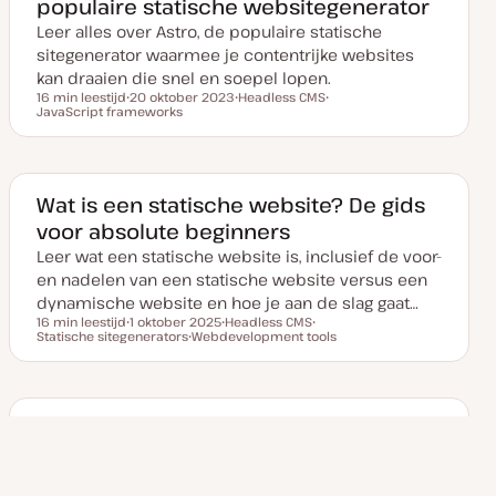
populaire statische websitegenerator
p
p
p
d
Leer alles over Astro, de populaire statische
a
t
sitegenerator waarmee je contentrijke websites
e
kan draaien die snel en soepel lopen.
16 min leestijd
20 oktober 2023
Headless CMS
Leestijd
JavaScript frameworks
D
O
O
a
n
n
t
d
d
u
e
e
m
r
r
v
w
w
a
e
e
Wat is een statische website? De gids
n
r
r
voor absolute beginners
u
p
p
p
Leer wat een statische website is, inclusief de voor-
d
a
en nadelen van een statische website versus een
t
e
dynamische website en hoe je aan de slag gaat…
16 min leestijd
1 oktober 2025
Headless CMS
Leestijd
Statische sitegenerators
D
Webdevelopment tools
O
O
a
O
n
n
t
n
d
d
u
d
e
e
m
e
r
r
v
r
w
w
a
w
e
e
Jekyll tutorial: Een statische website
n
e
r
r
maken
u
r
p
p
p
p
Een van de populairdere statische site generatoren
d
a