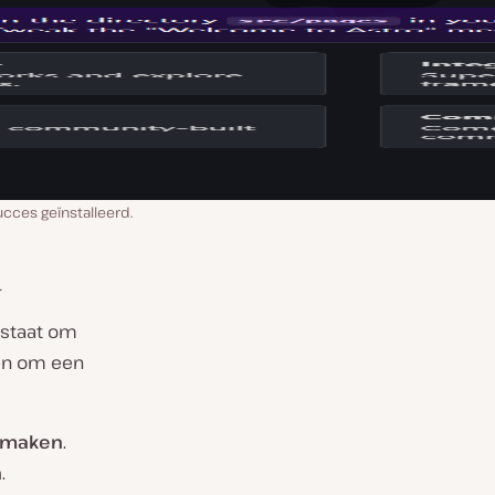
cces geïnstalleerd.
a
staat om
pen om een
 maken
.
n
.