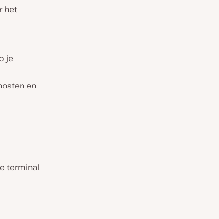
r het
p je
 hosten en
e terminal