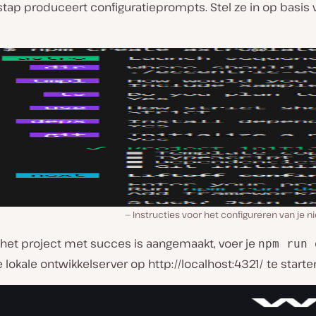
tap produceert configuratieprompts. Stel ze in op basis 
Instructies voor het configureren van je n
 het project met succes is aangemaakt, voer je
npm run 
lokale ontwikkelserver op http://localhost:4321/ te starte