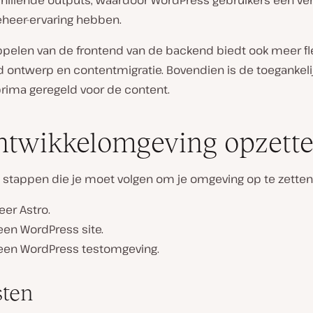
chillende outputs, waardoor WordPress gebruikers een v
heer-ervaring hebben.
pelen van de frontend van de backend biedt ook meer flex
d ontwerp en contentmigratie. Bovendien is de toegankeli
prima geregeld voor de content.
ntwikkelomgeving opzett
ie stappen die je moet volgen om je omgeving op te zetten
leer Astro.
een WordPress site.
een WordPress testomgeving.
sten