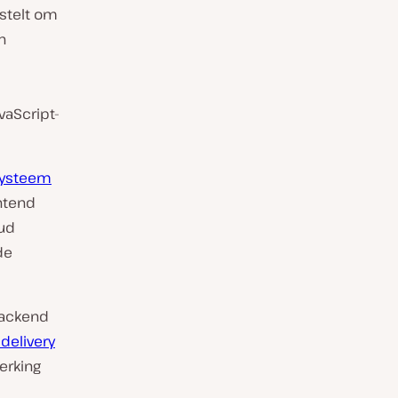
 stelt om
n
vaScript-
systeem
ntend
ud
de
backend
delivery
erking