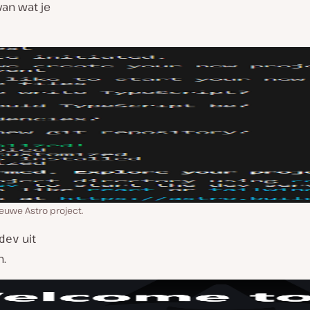
van wat je
ieuwe Astro project.
uit
dev
n.