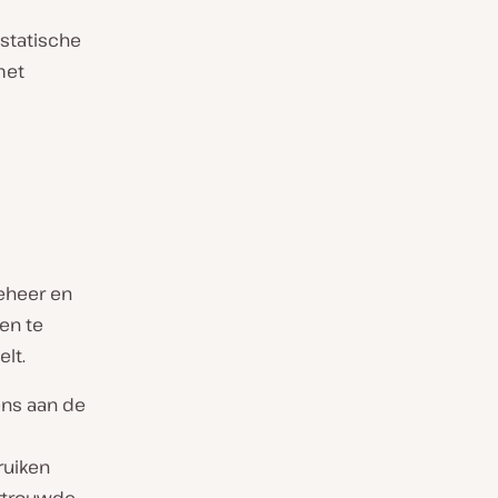
 statische
met
beheer en
en te
lt.
ens aan de
ruiken