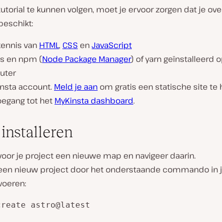
torial te kunnen volgen, moet je ervoor zorgen dat je ove
beschikt:
kennis van
HTML
,
CSS
en
JavaScript
js en npm (
Node Package Manager
) of yarn geïnstalleerd o
uter
insta account.
Meld je aan
om gratis een statische site te
toegang tot het
MyKinsta dashboard
.
 installeren
voor je project een nieuwe map en navigeer daarin.
een nieuw project door het onderstaande commando in j
 voeren:
create astro@latest