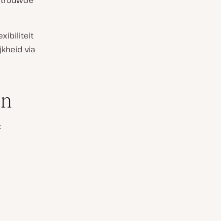
ertrouwde
ibiliteit
jkheid via
en
: