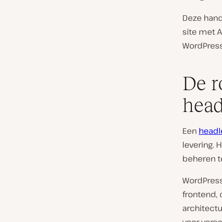
Deze handl
site met 
WordPress
De r
hea
Een
headl
levering. 
beheren te
WordPress
frontend, 
architectu