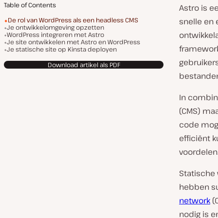
Table of Contents
Astro is 
De rol van WordPress als een headless CMS
snelle en 
Je ontwikkelomgeving opzetten
ontwikkel
WordPress integreren met Astro
Je site ontwikkelen met Astro en WordPress
framework
Je statische site op Kinsta deployen
gebruikers
Download artikel als PDF
bestanden
In combin
(CMS) maak
code moge
efficiënt
voordelen
Statische
hebben su
network
(
nodig is e