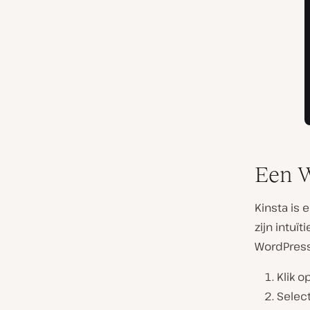
Een W
Kinsta is 
zijn intuï
WordPress
Klik o
Selec