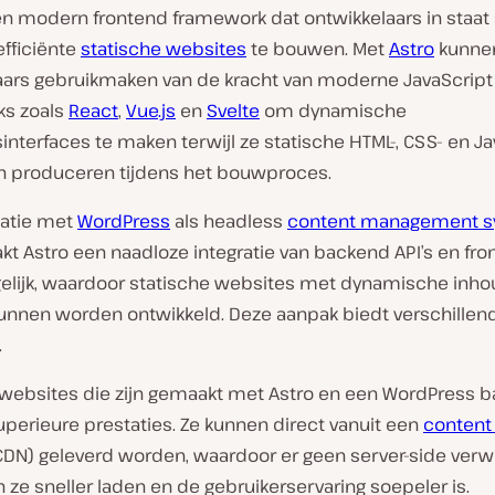
een modern frontend framework dat ontwikkelaars in staat
efficiënte
statische websites
te bouwen. Met
Astro
kunne
aars gebruikmaken van de kracht van moderne JavaScript
s zoals
React
,
Vue.js
en
Svelte
om dynamische
interfaces te maken terwijl ze statische HTML-, CSS- en Ja
 produceren tijdens het bouwproces.
atie met
WordPress
als headless
content management 
t Astro een naadloze integratie van backend API’s en fro
lijk, waardoor statische websites met dynamische inho
 kunnen worden ontwikkeld. Deze aanpak biedt verschillen
.
 websites die zijn gemaakt met Astro en een WordPress 
perieure prestaties. Ze kunnen direct vanuit een
content 
CDN) geleverd worden, waardoor er geen server-side verw
n ze sneller laden en de gebruikerservaring soepeler is.