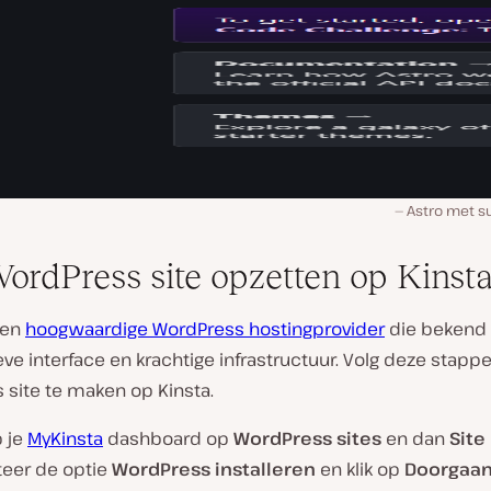
Astro met su
ordPress site opzetten op Kinst
een
hoogwaardige WordPress hostingprovider
die bekend 
tieve interface en krachtige infrastructuur. Volg deze stap
 site te maken op Kinsta.
p je
MyKinsta
dashboard op
WordPress sites
en dan
Site
teer de optie
WordPress installeren
en klik op
Doorgaa