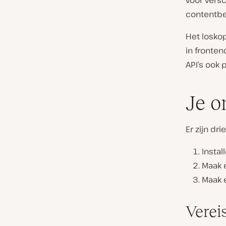
voor vers
contentbe
Het loskop
in fronten
API’s ook 
Je o
Er zijn dr
Instal
Maak 
Maak 
Verei