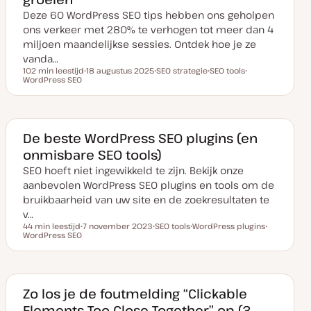
d
Deze 60 WordPress SEO tips hebben ons geholpen
a
t
ons verkeer met 280% te verhogen tot meer dan 4
e
miljoen maandelijkse sessies. Ontdek hoe je ze
vanda…
102 min leestijd
18 augustus 2025
SEO strategie
SEO tools
Leestijd
WordPress SEO
D
O
O
O
a
n
n
n
t
d
d
d
u
e
e
e
m
r
r
r
v
w
w
w
a
e
e
e
De beste WordPress SEO plugins (en
n
r
r
r
onmisbare SEO tools)
u
p
p
p
p
SEO hoeft niet ingewikkeld te zijn. Bekijk onze
d
a
aanbevolen WordPress SEO plugins en tools om de
t
e
bruikbaarheid van uw site en de zoekresultaten te
v…
44 min leestijd
7 november 2023
SEO tools
WordPress plugins
Leestijd
WordPress SEO
D
O
O
O
a
n
n
n
t
d
d
d
u
e
e
e
m
r
r
r
v
w
w
w
a
e
e
e
Zo los je de foutmelding “Clickable
n
r
r
r
Elements Too Close Together” op (3
u
p
p
p