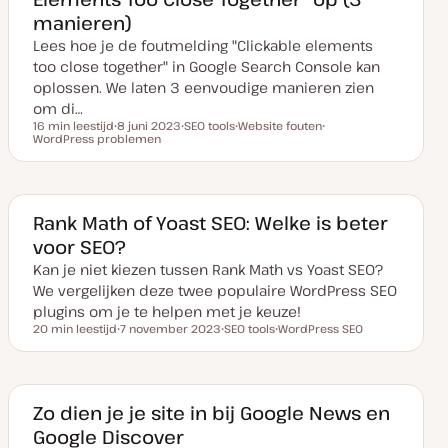
p
manieren)
d
a
Lees hoe je de foutmelding "Clickable elements
t
e
too close together" in Google Search Console kan
oplossen. We laten 3 eenvoudige manieren zien
om di…
16 min leestijd
8 juni 2023
SEO tools
Website fouten
Leestijd
WordPress problemen
D
O
O
O
a
n
n
n
t
d
d
d
u
e
e
e
m
r
r
r
v
w
w
w
a
e
e
e
Rank Math of Yoast SEO: Welke is beter
n
r
r
r
voor SEO?
u
p
p
p
p
Kan je niet kiezen tussen Rank Math vs Yoast SEO?
d
a
We vergelijken deze twee populaire WordPress SEO
t
e
plugins om je te helpen met je keuze!
20 min leestijd
7 november 2023
SEO tools
WordPress SEO
Leestijd
D
O
O
a
n
n
t
d
d
u
e
e
m
r
r
v
w
w
Zo dien je je site in bij Google News en
a
e
e
Google Discover
n
r
r
u
p
p