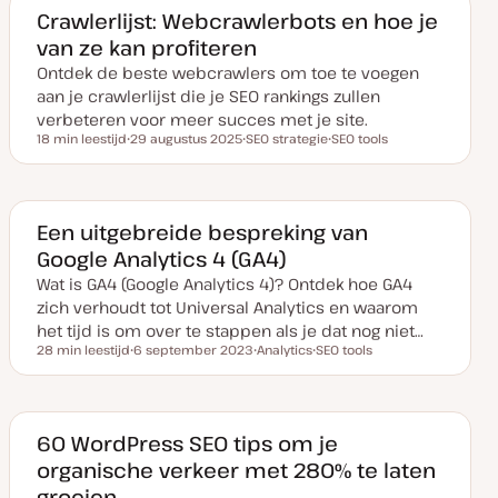
Crawlerlijst: Webcrawlerbots en hoe je
van ze kan profiteren
Ontdek de beste webcrawlers om toe te voegen
aan je crawlerlijst die je SEO rankings zullen
verbeteren voor meer succes met je site.
18 min leestijd
29 augustus 2025
SEO strategie
SEO tools
Leestijd
D
O
O
a
n
n
t
d
d
u
e
e
m
r
r
v
w
w
Een uitgebreide bespreking van
a
e
e
Google Analytics 4 (GA4)
n
r
r
u
p
p
Wat is GA4 (Google Analytics 4)? Ontdek hoe GA4
p
d
zich verhoudt tot Universal Analytics en waarom
a
t
het tijd is om over te stappen als je dat nog niet…
e
28 min leestijd
6 september 2023
Analytics
SEO tools
Leestijd
D
O
O
a
n
n
t
d
d
u
e
e
m
r
r
v
w
w
60 WordPress SEO tips om je
a
e
e
organische verkeer met 280% te laten
n
r
r
u
p
p
groeien
p