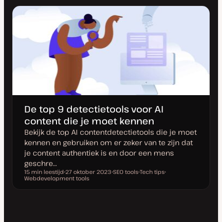
De top 9 detectietools voor AI
content die je moet kennen
Bekijk de top AI contentdetectietools die je moet
kennen en gebruiken om er zeker van te zijn dat
je content authentiek is en door een mens
geschre…
15 min leestijd
27 oktober 2023
SEO tools
Tech tips
Leestijd
Webdevelopment tools
D
O
O
O
a
n
n
n
t
d
d
d
u
e
e
e
m
r
r
r
v
w
w
w
a
e
e
e