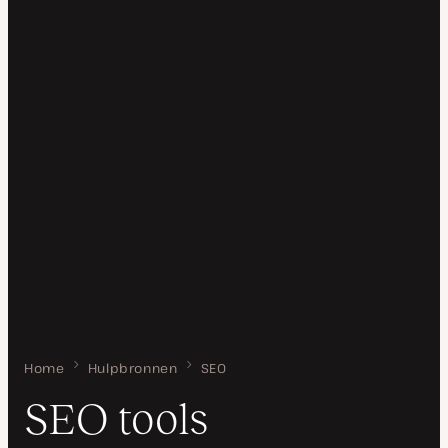
Home
SEO tools
Hulpbronnen
SEO
SEO tools