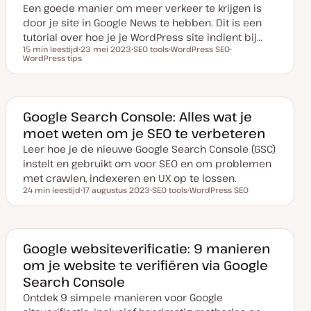
Een goede manier om meer verkeer te krijgen is
p
d
door je site in Google News te hebben. Dit is een
a
t
tutorial over hoe je je WordPress site indient bij…
e
15 min leestijd
23 mei 2023
SEO tools
WordPress SEO
Leestijd
WordPress tips
D
O
O
O
a
n
n
n
t
d
d
d
u
e
e
e
m
r
r
r
v
w
w
w
a
e
e
e
Google Search Console: Alles wat je
n
r
r
r
moet weten om je SEO te verbeteren
u
p
p
p
p
Leer hoe je de nieuwe Google Search Console (GSC)
d
a
instelt en gebruikt om voor SEO en om problemen
t
e
met crawlen, indexeren en UX op te lossen.
24 min leestijd
17 augustus 2023
SEO tools
WordPress SEO
Leestijd
D
O
O
a
n
n
t
d
d
u
e
e
m
r
r
v
w
w
Google websiteverificatie: 9 manieren
a
e
e
om je website te verifiëren via Google
n
r
r
u
p
p
Search Console
p
d
Ontdek 9 simpele manieren voor Google
a
t