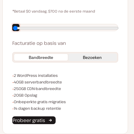
$0
$59
*Betaal $0 vandaag, $700 na de eerste maand
Bespaar $140 door jaarlijks te betalen
Facturatie op basis van
Bandbreedte
Bezoeken
WordPress installaties
2 WordPress installaties
Serverbandbreedte
40GB serverbandbreedte
CDN bandbreedte
250GB CDN-bandbreedte
Opslagruimte
20GB Opslag
Onbeperkte migraties
Onbeperkte gratis migraties
Backup retentie
14 dagen backup retentie
Probeer gratis