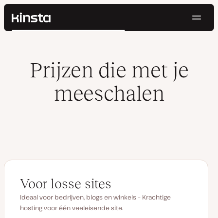
Navig
Kinsta®
Zoeken
Platform
Oplossingen
Inloggen
Probeer gratis
Prijzen die met je
Prijzen
Bronnen
meeschalen
Contact
Voor losse sites
Ideaal voor bedrijven, blogs en winkels – Krachtige
hosting voor één veeleisende site.