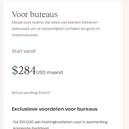
Voor bureaus
Ideaal voor teams die sites van klanten beheren –
Gebouwd om te stroomlijnen, schalen en groei te
ondersteunen.
Start vanaf
$340
$284
USD
USD
maand
maand
Betaal vandaag $3.400
Bespaar $680 door jaarlijks te betalen
Exclusieve voordelen voor bureaus
Voorbeelden van exclusieve voordelen voor bureaus:
Tot $10.000 aan hostingkredieten voor in aanmerking
komende bedrijven