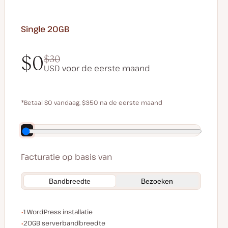
Single 20GB
$0
$30
USD voor de eerste maand
$0
$30
*Betaal $0 vandaag, $350 na de eerste maand
Bespaar $70 door jaarlijks te betalen
Facturatie op basis van
Bandbreedte
Bezoeken
WordPress installaties
1 WordPress installatie
Serverbandbreedte
20GB serverbandbreedte