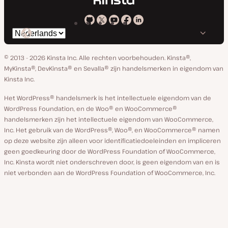
Kinsta
Kinsta
Kinsta
Kinsta
Kinsta
Selecteer
op
op
op
op
op
taal
GitHub
X
YouTube
Facebook
Linkedin
© 2013 - 2026 Kinsta Inc. Alle rechten voorbehouden.
Kinsta®,
MyKinsta®, DevKinsta® en Sevalla® zijn handelsmerken in eigendom van
Kinsta Inc.
Het WordPress® handelsmerk is het intellectuele eigendom van de
WordPress Foundation, en de Woo® en WooCommerce®
handelsmerken zijn het intellectuele eigendom van WooCommerce,
Inc. Het gebruik van de WordPress®, Woo®, en WooCommerce® namen
op deze website zijn alleen voor identificatiedoeleinden en impliceren
geen goedkeuring door de WordPress Foundation of WooCommerce,
Inc. Kinsta wordt niet onderschreven door, is geen eigendom van en is
niet verbonden aan de WordPress Foundation of WooCommerce, Inc.