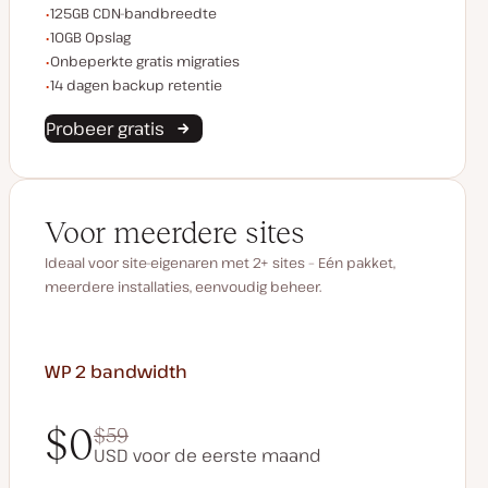
CDN bandbreedte
125GB CDN-bandbreedte
Opslagruimte
10GB Opslag
Onbeperkte migraties
Onbeperkte gratis migraties
Backup retentie
14 dagen backup retentie
Probeer gratis
Voor meerdere sites
Ideaal voor site-eigenaren met 2+ sites – Eén pakket,
meerdere installaties, eenvoudig beheer.
WP 2
bandwidth
$0
$59
USD voor de eerste maand