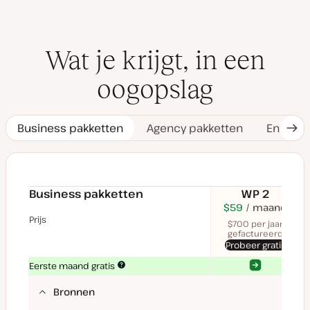
Wat je krijgt, in een
oogopslag
Business pakketten
Agency pakketten
Enterpr
Vol
tab
Business pakketten
WP 2
$70
USD
$59
maand
USD
$11
U
maand
maa
Prijs
$700 per jaar
gefactureerd
Probeer gratis
Ja
Ja
Eerste maand gratis
Bronnen