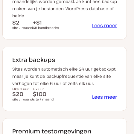
maandelijks worden gemaakt. Je kunt een backup
maken van je bestanden, WordPress database of
beide.
$2
+$1
Lees meer
site / maand
GB bandbreedte
Extra backups
Sites worden automatisch elke 24 uur gebackupt,
maar je kunt de backupfrequentie van elke site
verhogen tot elke 6 uur of zelfs elk uur.
Elke 6 uur
Elk uur
$20
$100
Lees meer
site / maand
site / maand
Premium testomgevingen