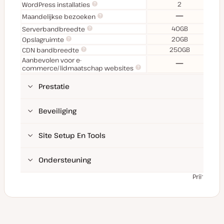
2
WordPress installaties
Nee
Maandelijkse bezoeken
40GB
Serverbandbreedte
20GB
Opslagruimte
250GB
CDN bandbreedte
Aanbevolen voor e-
Nee
commerce/lidmaatschap websites
Prestatie
Beveiliging
Site Setup En Tools
Ondersteuning
Prijzen zi