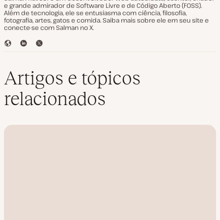
e grande admirador de Software Livre e de Código Aberto (FOSS).
Além de tecnologia, ele se entusiasma com ciência, filosofia,
fotografia, artes, gatos e comida. Saiba mais sobre ele em seu site e
conecte-se com Salman no X.
S
L
T
i
i
w
t
n
i
e
k
t
Artigos e tópicos
e
t
d
e
relacionados
I
r
n