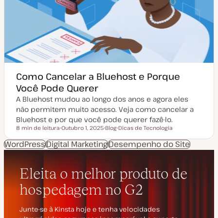
u
t
a
i
l
g
i
o
z
a
ç
ã
o
Como Cancelar a Bluehost e Porque
Você Pode Querer
A Bluehost mudou ao longo dos anos e agora eles
não permitem muito acesso. Veja como cancelar a
Bluehost e por que você pode querer fazê-lo.
8 min de leitura
Outubro 1, 2025
Blog
Dicas de Tecnologia
Tempo de leitura
D
T
T
a
i
ó
WordPress
Digital Marketing
Desempenho do Site
t
p
p
a
o
i
d
d
c
e
e
o
a
a
t
r
u
t
a
i
l
g
i
o
z
a