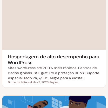
Hospedagem de alto desempenho para
WordPress
Sites WordPress até 200% mais rápidos. Centros de
dados globais. SSL gratuito e proteção DDoS. Suporte
especializado 24/7/365. Migre para a Kinsta…
6 min de leitura
Julho 3, 2026
Página
Tempo de leitura
D
T
a
i
t
p
a
o
d
d
e
e
a
a
t
r