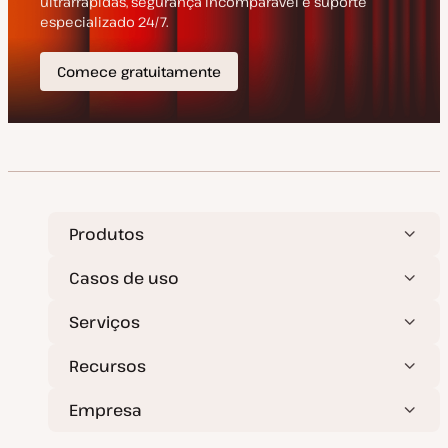
ç
ã
o
Produtos
Casos de uso
Serviços
Recursos
Empresa