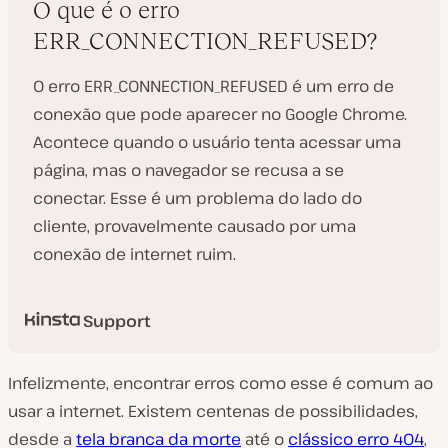
O que é o erro
ERR_CONNECTION_REFUSED?
R
O erro ERR_CONNECTION_REFUSED é um erro de
e
conexão que pode aparecer no Google Chrome.
p
r
Acontece quando o usuário tenta acessar uma
o
d
página, mas o navegador se recusa a se
u
z
conectar. Esse é um problema do lado do
i
r
cliente, provavelmente causado por uma
v
í
conexão de internet ruim.
d
e
o
Support
Infelizmente, encontrar erros como esse é comum ao
usar a internet. Existem centenas de possibilidades,
desde a
tela branca da morte
até o
clássico erro 404
,