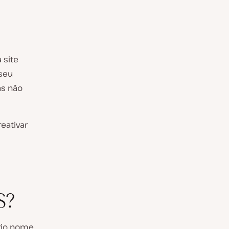
 site
seu
as não
eativar
S?
rio nome