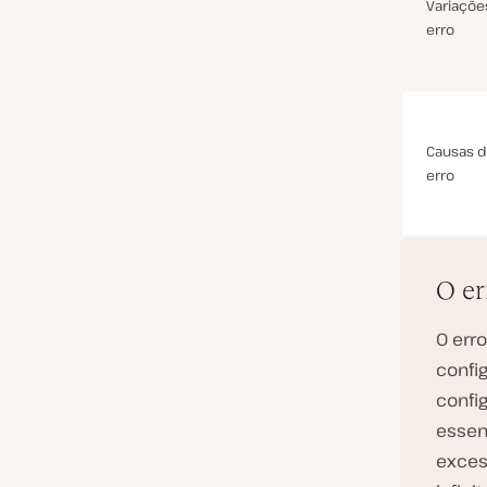
Variaçõe
erro
Causas 
erro
O e
O err
confi
confi
essen
exces