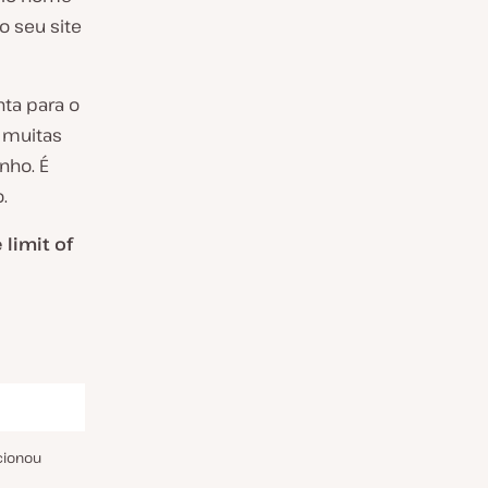
o seu site
nta para o
ê muitas
nho. É
.
limit of
cionou