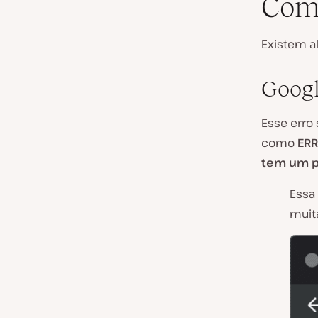
Como
Existem a
Goog
Esse erro
como
ERR
tem um p
Essa
muit