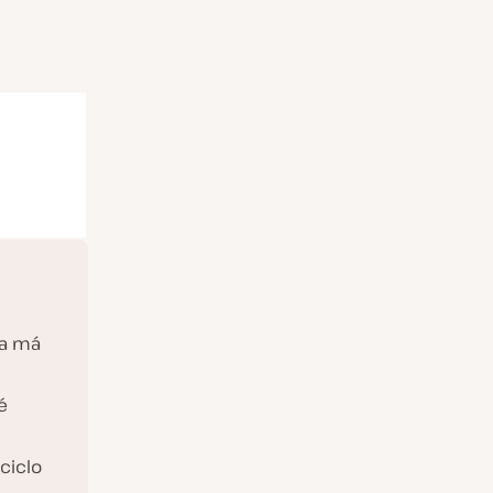
ma má
é
ciclo