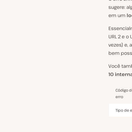
sugere: a
em um
lo
Essencial
URL 2 e o 
vezes) e, 
bem possí
Você tamb
10 intern
Código d
erro
Tipo de 