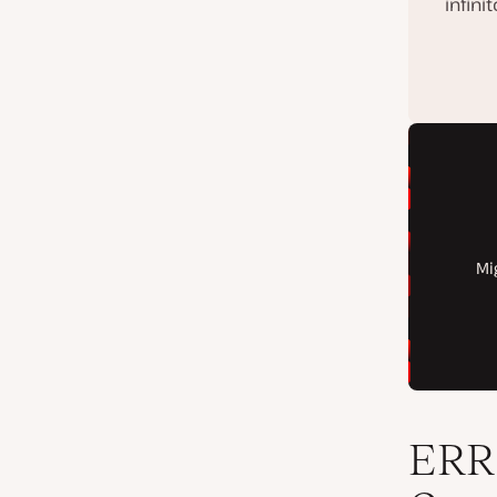
infinit
ERR