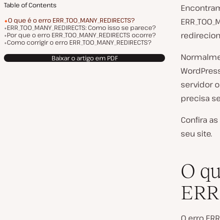
Table of Contents
Encontram
O que é o erro ERR_TOO_MANY_REDIRECTS?
ERR_TOO_
ERR_TOO_MANY_REDIRECTS: Como isso se parece?
redirecio
Por que o erro ERR_TOO_MANY_REDIRECTS ocorre?
Como corrigir o erro ERR_TOO_MANY_REDIRECTS?
Normalmen
Baixar o artigo em PDF
WordPress
servidor 
precisa se
Confira a
seu site.
O qu
ERR
O erro ER