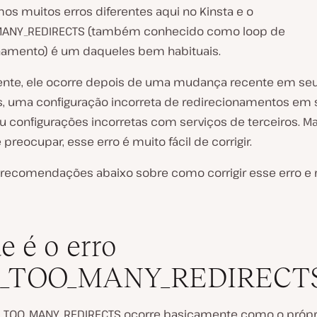
os muitos erros diferentes aqui no Kinsta e o
MANY_REDIRECTS (também conhecido como loop de
namento) é um daqueles bem habituais.
te, ele ocorre depois de uma mudança recente em seu
, uma configuração incorreta de redirecionamentos em 
ou configurações incorretas com serviços de terceiros. M
 preocupar, esse erro é muito fácil de corrigir.
s recomendações abaixo sobre como corrigir esse erro e r
e é o erro
_TOO_MANY_REDIRECT
R_TOO_MANY_REDIRECTS ocorre basicamente como o próp