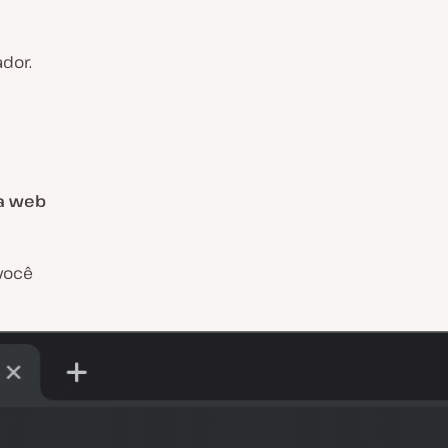
dor.
a web
você