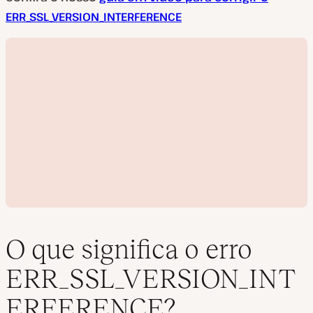
ERR_SSL_VERSION_INTERFERENCE
O que significa o erro
ERR_SSL_VERSION_INT
R
ERFERENCE?
e