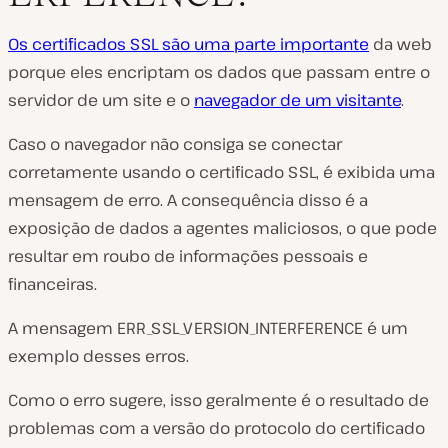
p
r
o
Os certificados SSL são uma parte importante
da web
d
u
porque eles encriptam os dados que passam entre o
z
servidor de um site e o
navegador de um visitante
.
i
r
v
Caso o navegador não consiga se conectar
í
d
corretamente usando o certificado SSL, é exibida uma
e
o
mensagem de erro. A consequência disso é a
exposição de dados a agentes maliciosos, o que pode
resultar em roubo de informações pessoais e
financeiras.
A mensagem ERR_SSL_VERSION_INTERFERENCE é um
exemplo desses erros.
Como o erro sugere, isso geralmente é o resultado de
problemas com a versão do protocolo do certificado