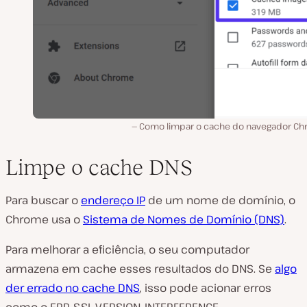
Como limpar o cache do navegador Ch
Limpe o cache DNS
Para buscar o
endereço IP
de um nome de domínio, o
Chrome usa o
Sistema de Nomes de Domínio (DNS)
.
Para melhorar a eficiência, o seu computador
armazena em cache esses resultados do DNS. Se
algo
der errado no cache DNS
, isso pode acionar erros
como o ERR_SSL_VERSION_INTERFERENCE.