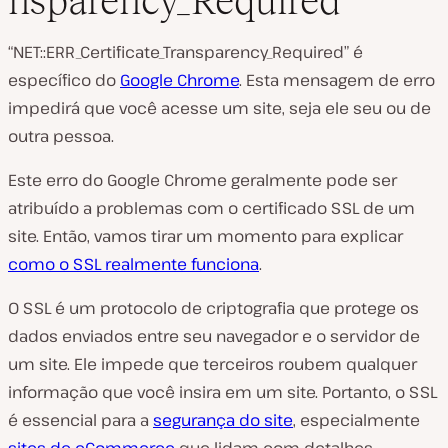
nsparency_Required
p
r
o
“NET::ERR_Certificate_Transparency_Required” é
d
u
específico do
Google Chrome
. Esta mensagem de erro
z
impedirá que você acesse um site, seja ele seu ou de
i
r
outra pessoa.
v
í
d
Este erro do Google Chrome geralmente pode ser
e
o
atribuído a problemas com o certificado SSL de um
site. Então, vamos tirar um momento para explicar
como o SSL realmente funciona
.
O SSL é um protocolo de criptografia que protege os
dados enviados entre seu navegador e o servidor de
um site. Ele impede que terceiros roubem qualquer
informação que você insira em um site. Portanto, o SSL
é essencial para a
segurança do site
, especialmente
sites de eCommerce
que lidam com detalhes