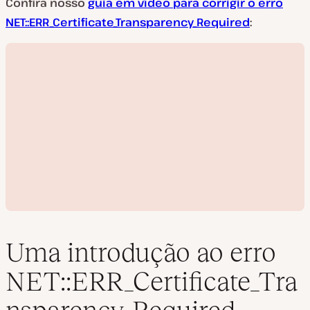
Confira nosso
guia em vídeo para corrigir o erro
NET::ERR_Certificate_Transparency_Required
:
Uma introdução ao erro
NET::ERR_Certificate_Tra
R
e