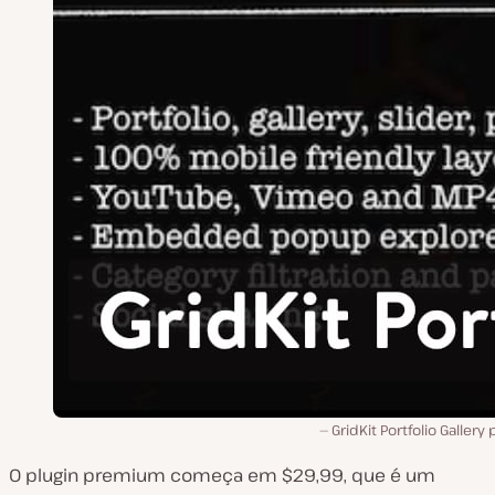
GridKit Portfolio Gallery 
O plugin premium começa em $29,99, que é um