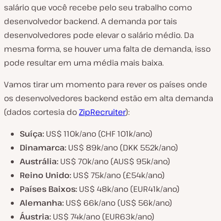
salário que você recebe pelo seu trabalho como
desenvolvedor backend. A demanda por tais
desenvolvedores pode elevar o salário médio. Da
mesma forma, se houver uma falta de demanda, isso
pode resultar em uma média mais baixa.
Vamos tirar um momento para rever os países onde
os desenvolvedores backend estão em alta demanda
(dados cortesia do
ZipRecruiter
):
Suíça:
US$ 110k/ano (CHF 101k/ano)
Dinamarca:
US$ 89k/ano (DKK 552k/ano)
Austrália:
US$ 70k/ano (AUS$ 95k/ano)
Reino Unido:
US$ 75k/ano (£54k/ano)
Países Baixos:
US$ 48k/ano (EUR41k/ano)
Alemanha:
US$ 66k/ano (US$ 56k/ano)
Áustria:
US$ 74k/ano (EUR63k/ano)