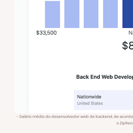
Salário médio do desenvolvedor web de backend, de acord
o ZipRec