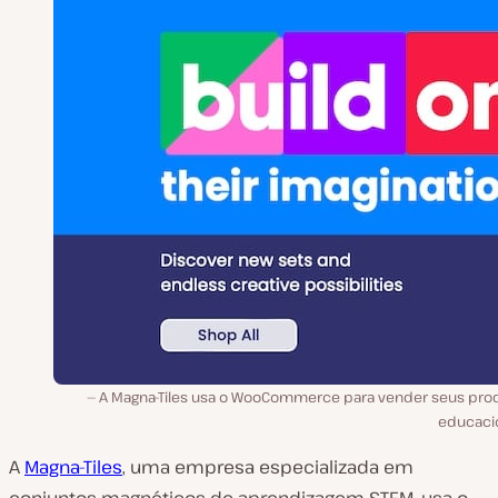
A Magna-Tiles usa o WooCommerce para vender seus pro
educacio
A
Magna-Tiles
, uma empresa especializada em
conjuntos magnéticos de aprendizagem STEM, usa o