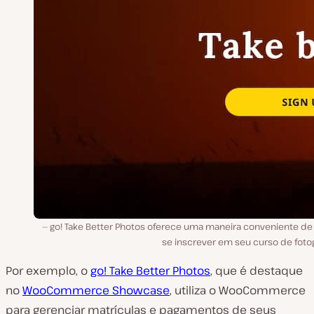
go! Take Better Photos oferece uma maneira conveniente de
se inscrever em seu curso de fotog
Por exemplo, o
go! Take Better Photos
, que é destaque
no
WooCommerce Showcase
, utiliza o WooCommerce
para gerenciar matrículas e pagamentos de seus