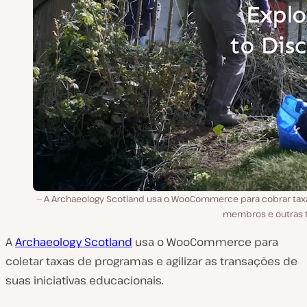
A Archaeology Scotland usa o WooCommerce para cobrar tax
membros e outras t
A
Archaeology Scotland
usa o WooCommerce para
coletar taxas de programas e agilizar as transações de
suas iniciativas educacionais.