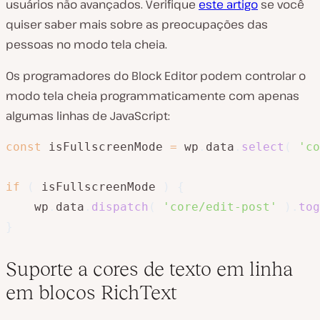
usuários não avançados. Verifique
este artigo
se você
quiser saber mais sobre as preocupações das
pessoas no modo tela cheia.
Os programadores do Block Editor podem controlar o
modo tela cheia programmaticamente com apenas
algumas linhas de JavaScript:
const
 isFullscreenMode 
=
 wp
.
data
.
select
(
'co
if
(
 isFullscreenMode 
)
{
	wp
.
data
.
dispatch
(
'core/edit-post'
)
.
tog
}
Suporte a cores de texto em linha
em blocos RichText