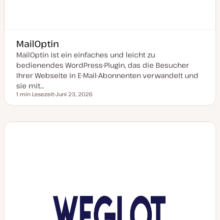
MailOptin
MailOptin ist ein einfaches und leicht zu
bedienendes WordPress-Plugin, das die Besucher
Ihrer Webseite in E-Mail-Abonnenten verwandelt und
sie mit…
1 min Lesezeit
Juni 23, 2026
Lesezeit
D
a
t
u
m
a
k
t
u
a
l
i
s
i
e
r
t