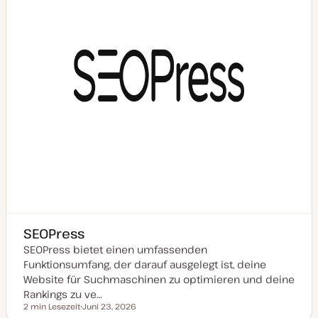
l
i
s
i
e
r
t
SEOPress
SEOPress bietet einen umfassenden
Funktionsumfang, der darauf ausgelegt ist, deine
Website für Suchmaschinen zu optimieren und deine
Rankings zu ve…
2 min Lesezeit
Juni 23, 2026
Lesezeit
D