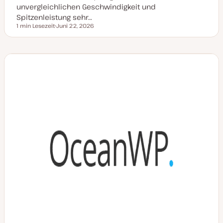
unvergleichlichen Geschwindigkeit und
Spitzenleistung sehr…
1 min Lesezeit
Juni 22, 2026
Lesezeit
D
a
t
u
m
a
k
t
u
a
l
i
s
i
e
r
t