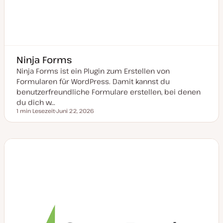
Ninja Forms
Ninja Forms ist ein Plugin zum Erstellen von
Formularen für WordPress. Damit kannst du
benutzerfreundliche Formulare erstellen, bei denen
du dich w…
1 min Lesezeit
Juni 22, 2026
Lesezeit
D
a
t
u
m
a
k
t
u
a
l
i
s
i
e
r
t