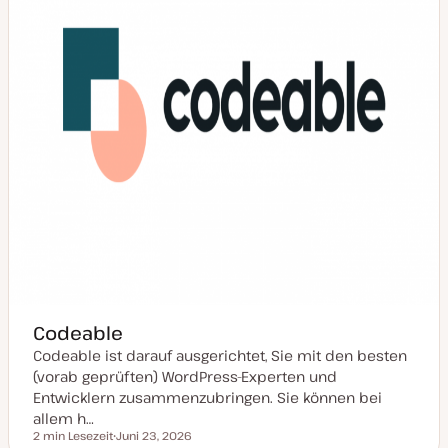
i
s
i
e
r
t
Codeable
Codeable ist darauf ausgerichtet, Sie mit den besten
(vorab geprüften) WordPress-Experten und
Entwicklern zusammenzubringen. Sie können bei
allem h…
2 min Lesezeit
Juni 23, 2026
Lesezeit