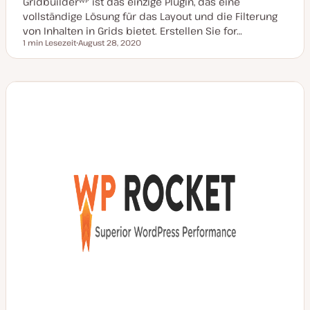
Gridbuilderᵂᴾ ist das einzige Plugin, das eine
vollständige Lösung für das Layout und die Filterung
von Inhalten in Grids bietet. Erstellen Sie for…
1 min Lesezeit
August 28, 2020
Lesezeit
D
a
t
u
m
a
k
t
u
a
l
i
s
i
e
r
t