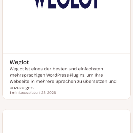
Weglot
Weglot ist eines der besten und einfachsten
mehrsprachigen WordPress-Plugins, um Ihre
Webseite in mehrere Sprachen zu übersetzen und
anzuzeigen.
1 min Lesezeit
Juni 23, 2026
Lesezeit
D
a
t
u
m
a
k
t
u
a