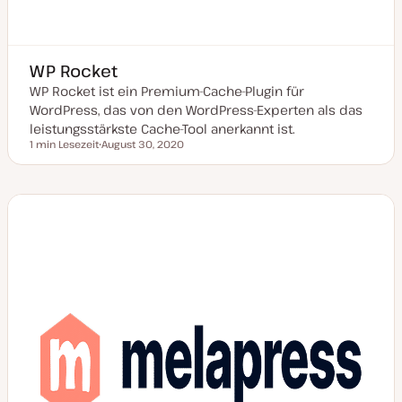
WP Rocket
WP Rocket ist ein Premium-Cache-Plugin für
WordPress, das von den WordPress-Experten als das
leistungsstärkste Cache-Tool anerkannt ist.
1 min Lesezeit
August 30, 2020
Lesezeit
D
a
t
u
m
a
k
t
u
a
l
i
s
i
e
r
t