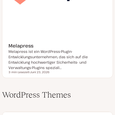
Melapress
Melapress ist ein WordPress-Plugin-
Entwicklungsunternehmen, das sich auf die
Entwicklung hochwertiger Sicherheits- und
Verwaltungs-Plugins speziali…
3 min Lesezeit
Juni 23, 2026
Lesezeit
D
a
t
u
m
WordPress Themes
a
k
t
u
a
l
i