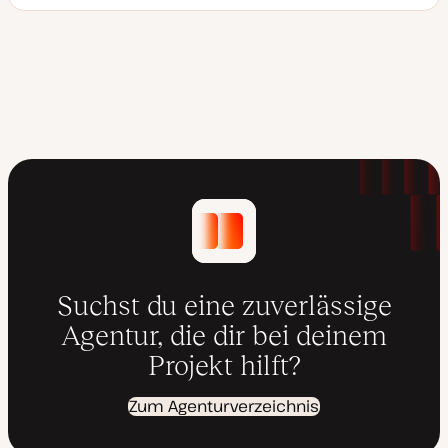
D
a
t
u
m
a
k
t
u
a
l
i
s
i
e
r
t
Suchst du eine zuverlässige
Agentur, die dir bei deinem
Projekt hilft?
Zum Agenturverzeichnis