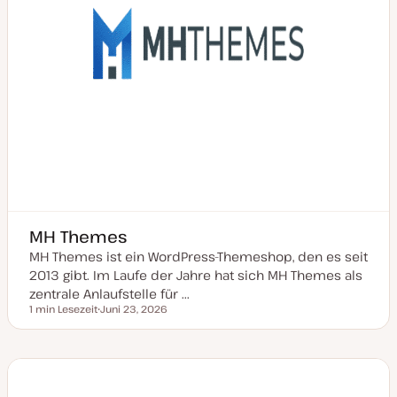
r
t
MH Themes
MH Themes ist ein WordPress-Themeshop, den es seit
2013 gibt. Im Laufe der Jahre hat sich MH Themes als
zentrale Anlaufstelle für ...
1 min Lesezeit
Juni 23, 2026
Lesezeit
D
a
t
u
m
a
k