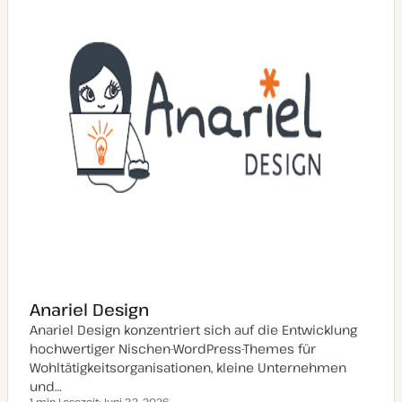
t
u
a
l
i
s
i
e
r
t
Anariel Design
Anariel Design konzentriert sich auf die Entwicklung
hochwertiger Nischen-WordPress-Themes für
Wohltätigkeitsorganisationen, kleine Unternehmen
und…
1 min Lesezeit
Juni 22, 2026