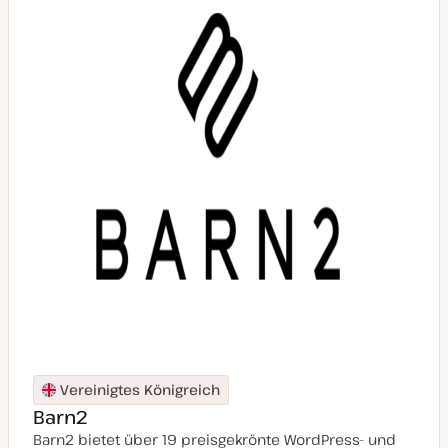
t
u
a
l
i
s
i
e
r
t
Vereinigtes Königreich
Barn2
Barn2 bietet über 19 preisgekrönte WordPress- und