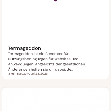
Termageddon
Termageddon ist ein Generator für
Nutzungsbedingungen für Websites und
Anwendungen. Angesichts der gesetzlichen
Änderungen helfen sie dir dabei, de…
3 min Lesezeit
Juni 23, 2026
Lesezeit
D
a
t
u
m
a
k
t
u
a
l