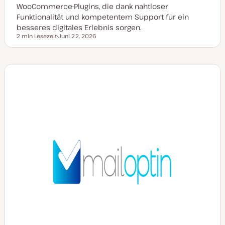
WooCommerce-Plugins, die dank nahtloser
Funktionalität und kompetentem Support für ein
besseres digitales Erlebnis sorgen.
2 min Lesezeit
Juni 22, 2026
Lesezeit
D
a
t
u
m
a
k
t
u
a
l
i
s
i
e
r
t