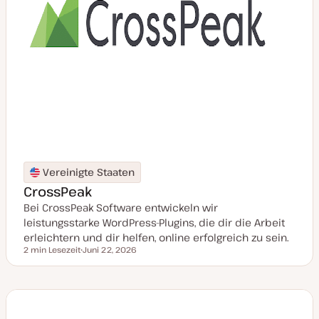
Vereinigte Staaten
CrossPeak
Bei CrossPeak Software entwickeln wir
leistungsstarke WordPress-Plugins, die dir die Arbeit
erleichtern und dir helfen, online erfolgreich zu sein.
2 min Lesezeit
Juni 22, 2026
Lesezeit
D
a
t
u
m
a
k