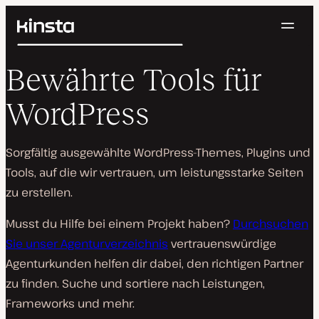
Navig
Kinsta®
Suchen
Plattform
Bewährte Tools für
Lösungen
Anmelden
Kostenlos testen
Preise
WordPress
Ressourcen
Kontakt
Sorgfältig ausgewählte WordPress-Themes, Plugins und
Tools, auf die wir vertrauen, um leistungsstarke Seiten
zu erstellen.
Musst du Hilfe bei einem Projekt haben?
Durchsuchen
Sie unser Agenturverzeichnis
vertrauenswürdige
Agenturkunden helfen dir dabei, den richtigen Partner
zu finden. Suche und sortiere nach Leistungen,
Frameworks und mehr.