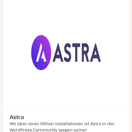
s
i
e
r
t
Astra
Mit über einer Million Installationen ist Astra in der
WordPress-Community wegen seiner