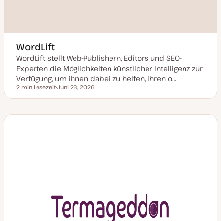
WordLift
WordLift stellt Web-Publishern, Editors und SEO-
Experten die Möglichkeiten künstlicher Intelligenz zur
Verfügung, um ihnen dabei zu helfen, ihren o…
2 min Lesezeit
Juni 23, 2026
Lesezeit
D
a
t
u
m
a
k
t
u
a
l
i
s
i
e
r
t