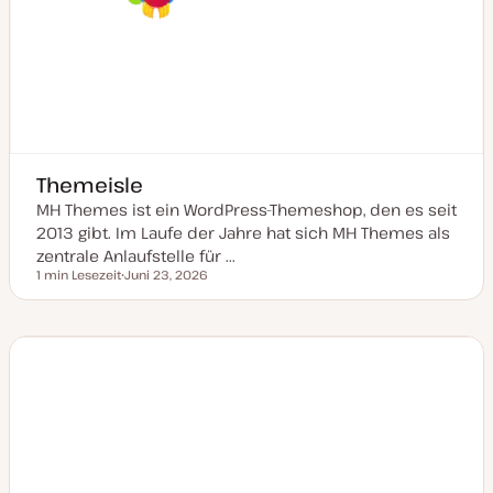
Themeisle
MH Themes ist ein WordPress-Themeshop, den es seit
2013 gibt. Im Laufe der Jahre hat sich MH Themes als
zentrale Anlaufstelle für ...
1 min Lesezeit
Juni 23, 2026
Lesezeit
D
a
t
u
m
a
k
t
u
a
l
i
s
i
e