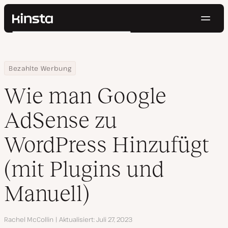
Navig
Kinsta®
Suchen
Plattform
Lösungen
Anmelden
Kostenlos testen
Home
Ressourcen Center
Wie man Google AdSense zu WordPress Hinzufügt (mit Plugins un
Bezahlte Werbung
Preise
Ressourcen
Wie man Google
Kontakt
AdSense zu
WordPress Hinzufügt
(mit Plugins und
Manuell)
Autor
Rachel McCollin
Aktualisiert
Juli 27, 2023