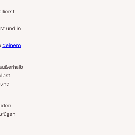
llierst,
st und in
e
deinem
 außerhalb
elbst
 und
eiden
zufügen