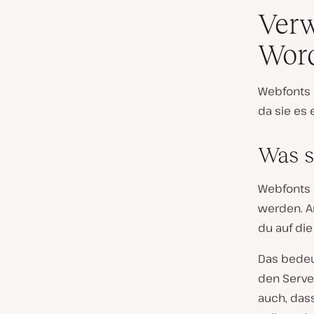
Verw
Wor
Webfonts s
da sie es
Was s
Webfonts s
werden. An
du auf di
Das bedeut
den Serve
auch, dass