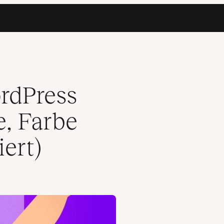
 und sie Optimiert)
rdPress
e, Farbe
ert)