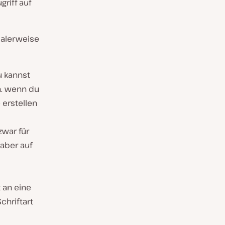
riff auf
malerweise
u kannst
h. wenn du
 erstellen
zwar für
aber auf
 an eine
chriftart