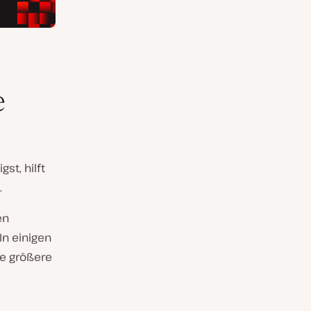
e
st, hilft
.
en
In einigen
ne größere