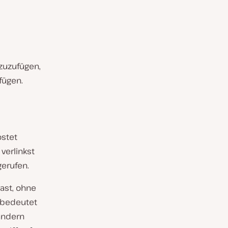
nzuzufügen,
fügen.
ostet
verlinkst
gerufen.
hast, ohne
 bedeutet
 ändern