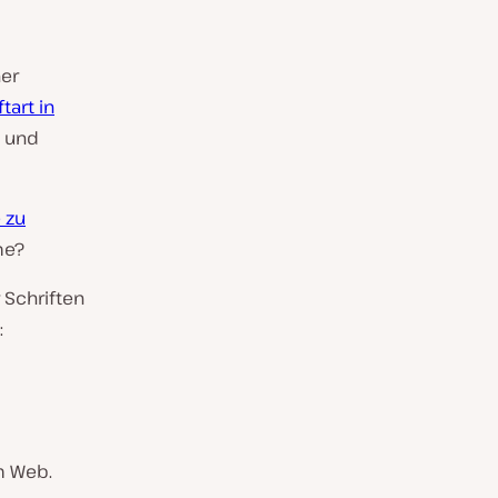
ner
tart in
l und
 zu
me?
 Schriften
:
m Web.