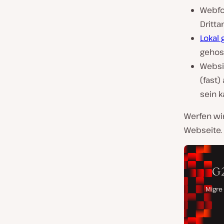
Webfo
Dritta
Lokal
gehost
Websic
(fast)
sein k
Werfen wir
Webseite.