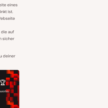
eite eines
kt ist.
Webseite
 die auf
h sicher
u deiner