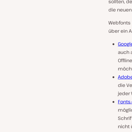
sollten, d
die neuen
Webfonts 
über ein A
Googl
auch a
Offlin
möchte
Adobe
die V
jeder 
Fonts
mögli
Schri
nicht 